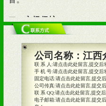
二、市场保护
1、统一市场价格；建立全
商利润。
2、区域独家经营；建立区
公司名称：
江西
合作关系。
联 系 人:
请点击此处留言,提交后
手 机 号:
请点击此处留言,提交后
固定电话:
请点击此处留言,提交
三、物料及媒体
公司传真:
请点击此处留言,提交
1、免费提供体验及宣传彩
联 系 QQ:
请点击此处留言,提交
2、不定期在各大知名网站
电子邮箱:
请点击此处留言,提交