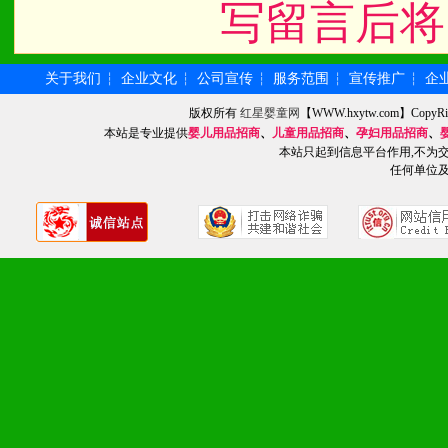
写留言后将
统一底价供货、严格保证区
3、对代理商、经销商提供
关于我们
企业文化
公司宣传
服务范围
宣传推广
企
┆
┆
┆
┆
┆
单，税务发票，产品质量报
版权所有
红星婴童网
【WWW.hxytw.com】Cop
本站是专业提供
婴儿用品招商
、
儿童用品招商
、
孕妇用品招商
、
本站只起到信息平台作用,不为
4、营销技术支持：因地制
任何单位
专柜、社区、HS、名人营
5、返利奖励支持：累计进
6、售后服务支持：营销全
培训等企业售后服务。
7、退换货支持：诚信为本
场操作全程无忧。