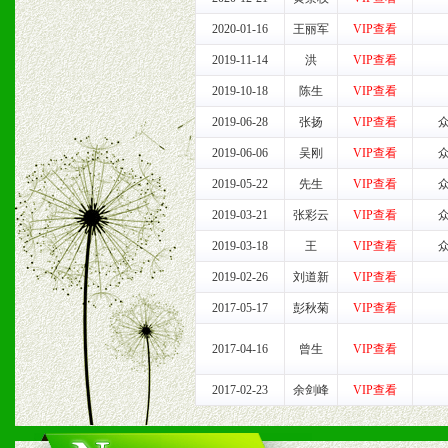
3、我们时刻整理各区销售
2020-01-16
王丽军
VIP查看
2019-11-14
洪
VIP查看
时收编销售效果显着的案例
2019-10-18
陈生
VIP查看
2019-06-28
张扬
VIP查看
七、招商代理（全国各地）
2019-06-06
吴刚
VIP查看
2019-05-22
先生
VIP查看
1、认同我们的经营理念。
2019-03-21
张彩云
VIP查看
2、具备较好商业信誉和资
2019-03-18
王
VIP查看
3、具备区域内良好的终端
2019-02-26
刘道新
VIP查看
2017-05-17
彭秋菊
VIP查看
4、具备一定业务团队能力
2017-04-16
曾生
VIP查看
道，医药渠道并为之提供配
2017-02-23
余剑峰
VIP查看
5、具备较强的市场操作意