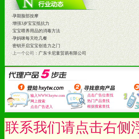
八、品牌产品
·
孕期脸部按摩
·
增强3岁宝宝抵抗力
1、不断提升品牌的知名度
·
宝宝喂养用品的消毒方法
·
孕妈咪每天吃几餐
2、不断开创新产品不断满
·
密钥开启宝宝创造力之门
·上一个公司：
广东卡尼童贸易有限公司
化。
九、加盟优势
1、广告企划支持：产品手
点击广告位查找
输入WWW.hxytw.com
热门产品查找
网上搜索
根据搜索查找
点击广告进入
品全面配赠，免费提供软硬
册、专柜咨询手册等各种市
联系我们请点击右侧
2、市场保护支持：供优质