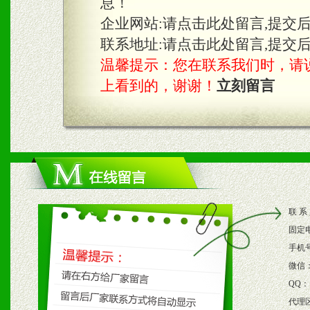
息！
知名度和影响力。
企业网站:
请点击此处留言,提交
3、根据地方实际情况提供
联系地址:
请点击此处留言,提交
温馨提示：您在联系我们时，请说是在
具。
上看到的，谢谢！
立刻留言
四、市场操作及支持
1、根据区域市场协助制定
2、根据具体情况公司给予
联 系
3、根据市场需要，派驻区
固定
保产品顺利销售。
手机
微信
4、根据市场情况公司给予
QQ：
代理