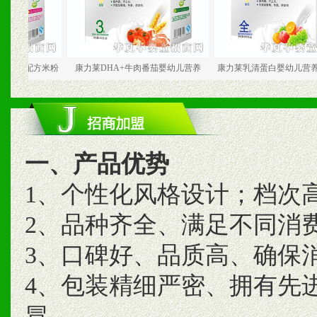
方米粉
康力莱DHA+牛肉番茄婴幼儿营养
康力莱乳清蛋白婴幼儿营养配方米
一、产品优势
1、个性化风格设计；档次
2、品种齐全、满足不同消
3、口碑好、品质高、确保
4、包装精细严密、拥有先
冒。