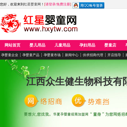
您好，欢迎来到
红星婴童网
！
[
请登录
/
免费注册
]
网站首页
婴儿用品
儿童用品
孕妇用品
婴童店
孕婴童企业
┆
孕婴童产品
┆
孕婴童市场
┆
新闻中心
┆
供求招商代理
┆
开店指导
┆
江西众生健生物科技有