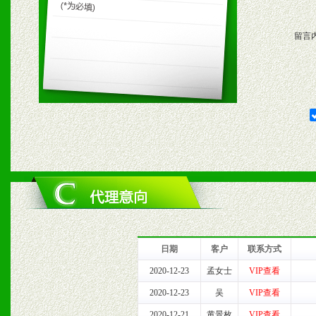
购支持。
留言
五、退换货制度
1、给予前期市场操作一定
2、对于临期，滞销品给予
六、服务优势
1、完善的信息服务咨询中
我们将及时回复您的疑问。
日期
客户
联系方式
2、售后服务：突发性产品
2020-12-23
孟女士
VIP查看
2020-12-23
吴
VIP查看
以及时受理记录并合理妥善
2020-12-21
黄景枚
VIP查看