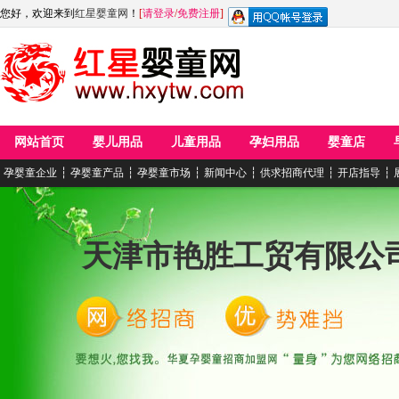
您好，欢迎来到
红星婴童网
！
[
请登录
/
免费注册
]
网站首页
婴儿用品
儿童用品
孕妇用品
婴童店
孕婴童企业
┆
孕婴童产品
┆
孕婴童市场
┆
新闻中心
┆
供求招商代理
┆
开店指导
┆
天津市艳胜工贸有限公