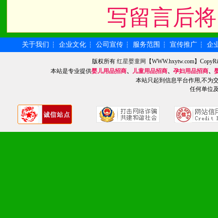
写留言后将
关于我们
企业文化
公司宣传
服务范围
宣传推广
企
┆
┆
┆
┆
┆
版权所有
红星婴童网
【WWW.hxytw.com】Cop
本站是专业提供
婴儿用品招商
、
儿童用品招商
、
孕妇用品招商
、
本站只起到信息平台作用,不为
任何单位