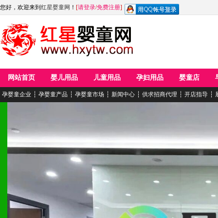
您好，欢迎来到
红星婴童网
！
[
请登录
/
免费注册
]
网站首页
婴儿用品
儿童用品
孕妇用品
婴童店
孕婴童企业
┆
孕婴童产品
┆
孕婴童市场
┆
新闻中心
┆
供求招商代理
┆
开店指导
┆