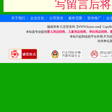
写留言后将
关于我们
企业文化
公司宣传
服务范围
宣传推广
企
┆
┆
┆
┆
┆
版权所有
红星婴童网
【WWW.hxytw.com】Cop
本站是专业提供
婴儿用品招商
、
儿童用品招商
、
孕妇用品招商
、
本站只起到信息平台作用,不为
任何单位