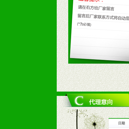
九、加盟优势
1、广告企划支持：产品手册、PO
场武器。
2、市场保护支持：供优质产品，全
3、对代理商、经销商提供公司资执
4、营销技术支持：因地制宜，采取
5、返利奖励支持：累计进货奖励，
6、售后服务支持：营销全程跟踪服
7、退换货支持：诚信为本的退换货
十、代理条件
1、拥有婴幼儿产品经销网络，营养
2、认同公司产品及经营理念，有良
3、严格按照统一最低渠道价格，统
4、具有一定的资金实力，良好的商
5、为维护区域经销商利益，不得窜
日期
十一、公司支持