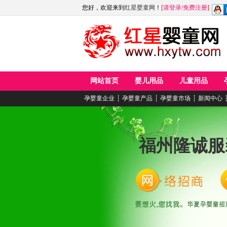
您好，欢迎来到
红星婴童网
！
[
请登录
/
免费注册
]
网站首页
婴儿用品
儿童用品
孕婴童企业
┆
孕婴童产品
┆
孕婴童市场
┆
新闻中心
福州隆诚服