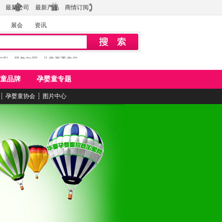
最新公司
最新产品
商情订阅
展会
资讯
初乳
早教加盟
儿童夏季童装
童品牌
孕婴童专题
┆
孕婴童协会
┆
图片中心