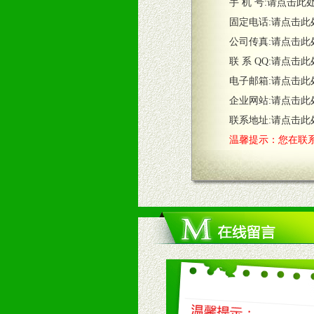
五、退换货制度
手 机 号:
请点击此
1、给予前期市场操作一定比例退换
固定电话:
请点击此
2、对于临期，滞销品给予一定比例
公司传真:
请点击此
联 系 QQ:
请点击此
六、服务优势
电子邮箱:
请点击此
1、完善的信息服务咨询中心：本着
企业网站:
请点击此
2、售后服务：突发性产品问题或消
3、我们时刻整理各区销售情况，帮
联系地址:
请点击此
温馨提示：您在联系
七、招商代理（全国各地）
1、认同我们的经营理念。
2、具备较好商业信誉和资金实力。
3、具备区域内良好的终端网点和销
4、具备一定业务团队能力覆盖区域
5、具备较强的市场操作意识，投入
八、品牌产品
1、不断提升品牌的知名度，美誉度。
2、不断开创新产品不断满足消费者