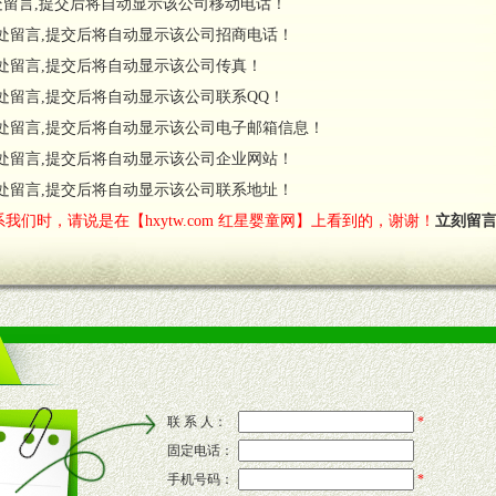
处留言,提交后将自动显示该公司移动电话！
货政策。
处留言,提交后将自动显示该公司招商电话！
调换政策。
处留言,提交后将自动显示该公司传真！
处留言,提交后将自动显示该公司联系QQ！
处留言,提交后将自动显示该公司电子邮箱信息！
对代理商负责的态度，我们将及时回复您的疑问。
处留言,提交后将自动显示该公司企业网站！
费者意见反馈，我们予以及时受理记录并合理妥善解决。
您诊断、分析市场，及时收编销售效果显着的案例，与您共商启动市场。
处留言,提交后将自动显示该公司联系地址！
我们时，请说是在【hxytw.com 红星婴童网】上看到的，谢谢！
立刻留
售渠道。
的流通渠道，孕婴童渠道，医药渠道并为之提供配送服务。
意识和配合意识。
联 系 人：
*
固定电话：
的新需求及适应市场变化。
手机号码：
*