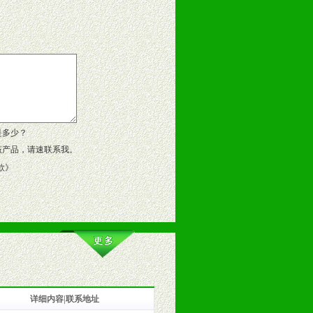
告操作手册、专柜咨询手册等各种市
、假货。
作方案。
是多少？
该产品，请速联系我。
款
》
详细内容|联系地址