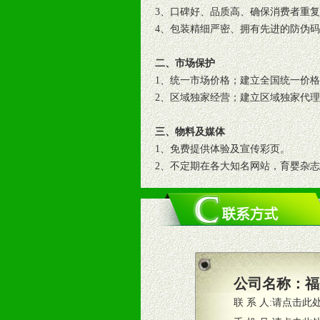
3、口碑好、品质高、确保消费者重
4、包装精细严密、拥有先进的防伪
二、市场保护
1、统一市场价格；建立全国统一价
2、区域独家经营；建立区域独家代
三、物料及媒体
1、免费提供体验及宣传彩页。
2、不定期在各大知名网站，育婴杂
3、根据地方实际情况提供销售喷绘
四、市场操作及支持
1、根据区域市场协助制定具体营销
2、根据具体情况公司给予必要市场
3、根据市场需要，派驻区域销售人
公司名称：
福
4、根据市场情况公司给予专职或兼
联 系 人:
请点击此