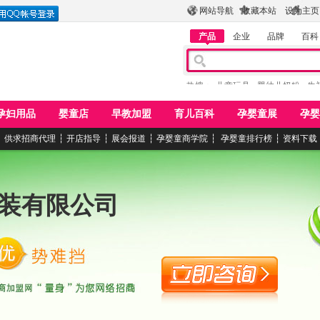
网站导航
收藏本站
设为主页
产品
企业
品牌
百科
热搜：
儿童玩具
婴幼儿奶粉
牛
孕妇用品
婴童店
早教加盟
育儿百科
孕婴童展
孕婴
┆
供求招商代理
┆
开店指导
┆
展会报道
┆
孕婴童商学院
┆
孕婴童排行榜
┆
资料下载
装有限公司