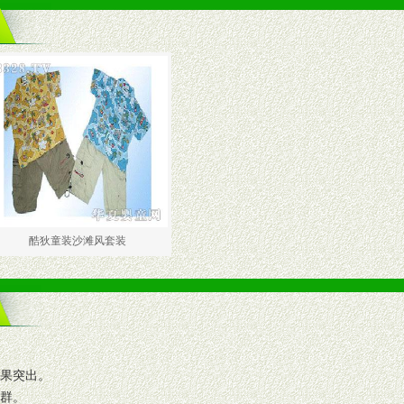
酷狄童装沙滩风套装
效果突出。
人群。