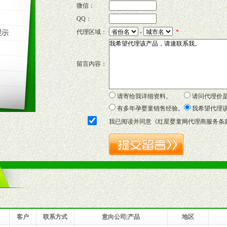
微信：
QQ：
P宣传画、三折页及宣传礼品全面配赠，免费提供软硬性平面广告、电台广
代理区域：
-
*
套合法经营手续，采取统一底价供货、严格保证区域市场独占，杜绝串货
留言内容：
证明复印件，财务以帐单，税务发票，产品质量报告检测单，产品批号；
方案，专家顾问团提供专柜、社区、HS、名人营销等各种模式市场实战操
年终完成任务返利。
请寄给我详细资料。
请问代理价
务，提供企划、咨询、培训等企业售后服务。
有多年孕婴童销售经验。
我希望代理
保障制度，使经销商市场操作全程无忧。
我已阅读并同意《
红星婴童网代理商服务条
品或保健食品相关渠道者。
好的商业道德，良好的商誉，良好的市场网络的公司及销售自然人。
一最低零售价销售，保证良性的价格体系，保证均衡的利润体系。
业信誉，具备地理区位优势。
货。
客户
联系方式
意向公司|产品
地区