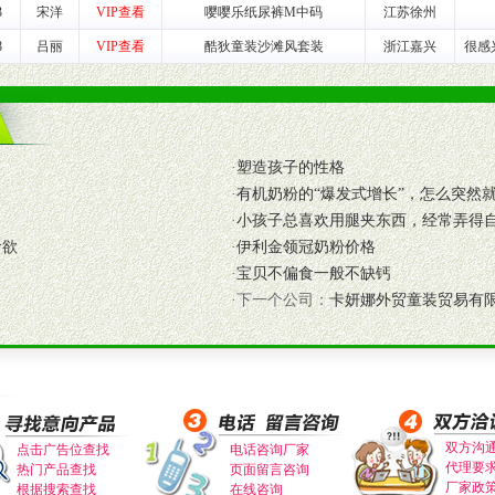
3
宋洋
VIP查看
嘤嘤乐纸尿裤M中码
江苏徐州
养师、儿童营养专家为客户提供包括销售、营养、售后服务等各项专业培
8
吕丽
VIP查看
酷狄童装沙滩风套装
浙江嘉兴
很感
VI手册、专柜、POP终端宣传物料、多样化的促销物品、礼品等。
商提供活动策划，物料支持、人员支持等。媒体宣传支持
·
塑造孩子的性格
等全国性投放，扩大产品体宣传支持
·
有机奶粉的“爆发式增长”，怎么突然就
等全国性投放，扩大产品宣传，提高产品美誉度。
·
小孩子总喜欢用腿夹东西，经常弄得
食欲
·
伊利金领冠奶粉价格
断性经营权益。
·
宝贝不偏食一般不缺钙
销售情况派人员驻地指导。
·下一个公司：
卡妍娜外贸童装贸易有
应的政策，充分保证经销产品丰厚的利润空间和市场经营的高额回报。
证经销商合作零风险。
动来帮助经销商启动和拉动市场销售，提供终端物料及宣传促销用品的支持
入公司经营中，充分了解来自公司的行销计划，产品的发展，以及行业市场
高效和准确的后勤配送物。
双方沟
点击广告位查找
电话咨询厂家
代理要
母婴、儿童产品品类，为中国妈妈、宝宝提供完善的营养健康产品和宣传普
热门产品查找
页面留言咨询
厂家政
根据搜索查找
在线咨询