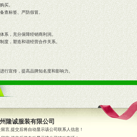
复购买。
码备查标签、严防假冒。
格体系，充分保障经销商利润。
理制度，塑造和谐经营合作关系。
志进行宣传，提高品牌知名度和影响力。
画、促销架等销售道具。
策略。
支持。
员全程跟踪服务，以确保产品顺利销售。
州隆诚服装有限公司
职的业务代表及终端导购支持。
处留言,提交后将自动显示该公司联系人信息！