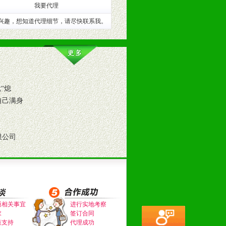
我要代理
训。
兴趣，想知道代理细节，请尽快联系我。
“熄
自己满身
限公司
。（包括POP、彩页、手提袋、易
的趋势与流行。
通相关事宜
进行实地考察
求
签订合同
及营养建康知识。为经销商、分销商
策支持
代理成功