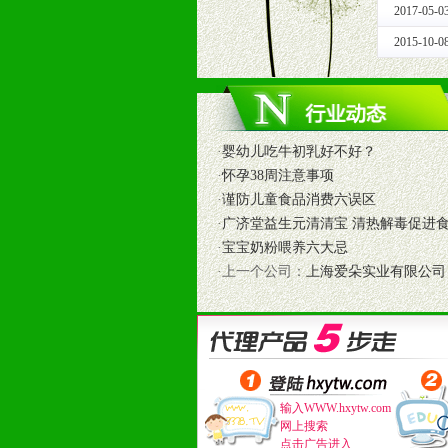
2017-05-0
1、免费人员培训支持
由销售明星、业务拓展能手、专业营
2015-10-0
2、终端宣传品支持
提供全国统一的产品手册、妈妈手册、
3、大型促销活动支持
根据市场开发需要，为代理商、经销
·
婴幼儿吃牛初乳好不好？
专业的孕婴童媒体、杂志、直销目录
·
怀孕38周注意事项
专业的孕婴童媒体、杂志、直销目录
·
谨防儿童食品消费六误区
4、专业完善的售后服务支持
·
广济堂益生元清清宝 清热解毒促进
5、确保经销商相应区域内的独家垄
·
宝宝奶粉喂养六大忌
6、实施经营管理支持，根据经销商
·上一个公司：
上海爱朵实业有限公司
7、严格控制价格的波动，并给予相
8、提供合理的退换货保障制度，保
9、及时有力的推出各种终端促销活
拉宝、海报、试用装等）
10、提供信息支持，使经销商商融
11、提供方便、快捷、灵活、安全、
输入WWW.hxytw.com
12、不断寻求国际前缘产品，完善
网上搜索
点击广告进入