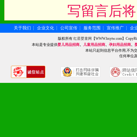
写留言后将
关于我们
企业文化
公司宣传
服务范围
宣传推广
企
┆
┆
┆
┆
┆
版权所有
红星婴童网
【WWW.hxytw.com】Cop
本站是专业提供
婴儿用品招商
、
儿童用品招商
、
孕妇用品招商
、
本站只起到信息平台作用,不为
任何单位