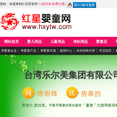
您好，欢迎来到
红星婴童网
！
[
请登录
/
免费注册
]
网站首页
婴儿用品
儿童用品
孕妇用品
婴童店
孕婴童企业
┆
孕婴童产品
┆
孕婴童市场
┆
新闻中心
┆
供求招商代理
┆
开店指导
┆
台湾乐尔美集团有限公