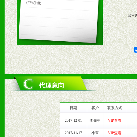
购支持。
留言
五、退换货制度
1、给予前期市场操作一定
2、对于临期，滞销品给予
六、服务优势
1、完善的信息服务咨询中
我们将及时回复您的疑问。
日期
客户
联系方式
2、售后服务：突发性产品
2017-12-01
李先生
VIP查看
以及时受理记录并合理妥善
2017-11-17
小覃
VIP查看