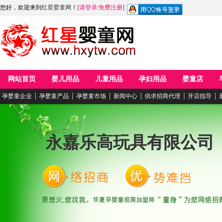
您好，欢迎来到
红星婴童网
！
[
请登录
/
免费注册
]
网站首页
婴儿用品
儿童用品
孕妇用品
婴童店
孕婴童企业
┆
孕婴童产品
┆
孕婴童市场
┆
新闻中心
┆
供求招商代理
┆
开店指导
┆
永嘉乐高玩具有限公司