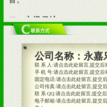
二、市场保护
1、统一市场价格；建立全
商利润。
2、区域独家经营；建立区
公司名称：
永嘉
合作关系。
联 系 人:
请点击此处留言,提交后
手 机 号:
请点击此处留言,提交后
固定电话:
请点击此处留言,提交
三、物料及媒体
公司传真:
请点击此处留言,提交
1、免费提供体验及宣传彩
联 系 QQ:
请点击此处留言,提交
2、不定期在各大知名网站
电子邮箱:
请点击此处留言,提交