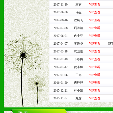
2017-11-10
王丽
VIP查看
3、我们时刻整理各区销售
2017-09-09
许生
VIP查看
时收编销售效果显着的案例
2017-08-16
程展飞
VIP查看
2017-07-08
屈海清
VIP查看
2017-06-01
冉小亚
VIP查看
七、招商代理（全国各地）
2017-04-07
李云华
VIP查看
帮
1、认同我们的经营理念。
2017-03-18
沈卫刚
VIP查看
2、具备较好商业信誉和资
2017-02-19
卜春梅
VIP查看
2017-01-12
黄小姐
VIP查看
3、具备区域内良好的终端
2017-01-06
王克
VIP查看
4、具备一定业务团队能力
2016-01-20
房经理
VIP查看
2015-12-21
林小姐
VIP查看
道，医药渠道并为之提供配
2015-12-04
龙辉
VIP查看
5、具备较强的市场操作意