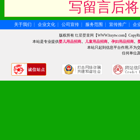
写留言后将
统一底价供货、严格保证区
3、对代理商、经销商提供
关于我们
企业文化
公司宣传
服务范围
宣传推广
企
┆
┆
┆
┆
┆
单，税务发票，产品质量报
版权所有
红星婴童网
【WWW.hxytw.com】Cop
本站是专业提供
婴儿用品招商
、
儿童用品招商
、
孕妇用品招商
、
本站只起到信息平台作用,不为
4、营销技术支持：因地制
任何单位
专柜、社区、HS、名人营
5、返利奖励支持：累计进
6、售后服务支持：营销全
培训等企业售后服务。
7、退换货支持：诚信为本
场操作全程无忧。