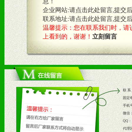
息！
知名度和影响力。
企业网站:
请点击此处留言,提交
3、根据地方实际情况提供
联系地址:
请点击此处留言,提交
温馨提示：您在联系我们时，请说是在
具。
上看到的，谢谢！
立刻留言
四、市场操作及支持
1、根据区域市场协助制定
2、根据具体情况公司给予
联 系
3、根据市场需要，派驻区
固定
保产品顺利销售。
手机
微信
4、根据市场情况公司给予
QQ：
代理