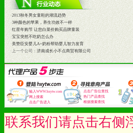
八、品牌产品
·
2013秋冬男女童鞋的潮流趋势
·
3种颜色的苹果，养生功效不一样
1、不断提升品牌的知名度
·
红星年购节 让您白菜价购买品牌童装
·
宝宝突然不吃奶怎么办
2、不断开创新产品不断满
·
美赞臣安婴儿A+奶粉帮助婴儿智力发育
·上一个公司：
济南成长小不点商贸有限公司
化。
九、加盟优势
1、广告企划支持：产品手
点击广告位查找
输入WWW.hxytw.com
热门产品查找
网上搜索
根据搜索查找
点击广告进入
品全面配赠，免费提供软硬
册、专柜咨询手册等各种市
联系我们请点击右侧
2、市场保护支持：供优质