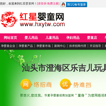
您好，欢迎来到
红星婴童网
！
[
请登录
/
免费注册
]
网站首页
婴儿用品
儿童用品
孕妇用品
婴童店
孕婴童企业
┆
孕婴童产品
┆
孕婴童市场
┆
新闻中心
┆
供求招商代理
┆
开店指导
┆
汕头市澄海区乐吉儿玩