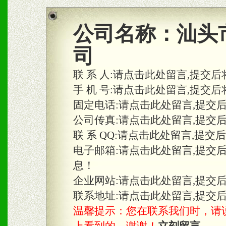
商利润。
2、区域独家经营；建立区
公司名称：
汕头
合作关系。
司
联 系 人:
请点击此处留言,提交后
三、物料及媒体
手 机 号:
请点击此处留言,提交后
固定电话:
请点击此处留言,提交
1、免费提供体验及宣传彩
公司传真:
请点击此处留言,提交
2、不定期在各大知名网站
联 系 QQ:
请点击此处留言,提交
知名度和影响力。
电子邮箱:
请点击此处留言,提交
息！
3、根据地方实际情况提供
企业网站:
请点击此处留言,提交
具。
联系地址:
请点击此处留言,提交
温馨提示：您在联系我们时，请说是在