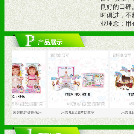
良好的口碑
时俱进，不
业理念：用
夏装智能娃娃偶像乐
乐吉儿H31B梦幻教室
乐吉儿H31A梦