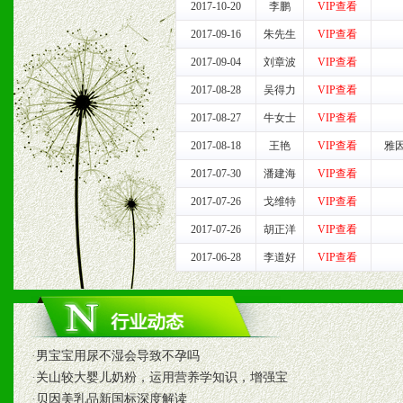
2017-10-20
李鹏
VIP查看
1、认同我们的经营理念。
2017-09-16
朱先生
VIP查看
2、具备较好商业信誉和资
2017-09-04
刘章波
VIP查看
2017-08-28
吴得力
VIP查看
3、具备区域内良好的终端
2017-08-27
牛女士
VIP查看
4、具备一定业务团队能力
2017-08-18
王艳
VIP查看
雅
2017-07-30
潘建海
VIP查看
道，医药渠道并为之提供配
2017-07-26
戈维特
VIP查看
5、具备较强的市场操作意
2017-07-26
胡正洋
VIP查看
2017-06-28
李道好
VIP查看
八、品牌产品
1、不断提升品牌的知名度
·
男宝宝用尿不湿会导致不孕吗
2、不断开创新产品不断满
·
关山较大婴儿奶粉，运用营养学知识，增强宝
·
贝因美乳品新国标深度解读