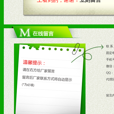
上看到的，谢谢！
立刻留言
四、市场操作及支持
1、根据区域市场协助制定
2、根据具体情况公司给予
3、根据市场需要，派驻区
联 系
保产品顺利销售。
固定
4、根据市场情况公司给予
手机
微信
购支持。
QQ：
代理
五、退换货制度
留言
1、给予前期市场操作一定