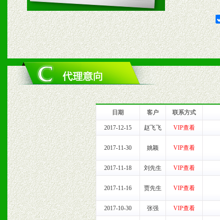
2、对于临期，滞销品给予
六、服务优势
1、完善的信息服务咨询中
我们将及时回复您的疑问。
2、售后服务：突发性产品
日期
客户
联系方式
以及时受理记录并合理妥善
2017-12-15
赵飞飞
VIP查看
3、我们时刻整理各区销售
2017-11-30
姚颖
VIP查看
时收编销售效果显着的案例
2017-11-18
刘先生
VIP查看
2017-11-16
贾先生
VIP查看
2017-10-30
张强
VIP查看
七、招商代理（全国各地）