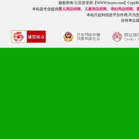
版权所有
红星婴童网
【WWW.hxytw.com】Cop
本站是专业提供
婴儿用品招商
、
儿童用品招商
、
孕妇用品招商
、
专柜、社区、HS、名人营
本站只起到信息平台作用,不为
任何单位
5、返利奖励支持：累计进
6、售后服务支持：营销全
培训等企业售后服务。
7、退换货支持：诚信为本
场操作全程无忧。
十、代理条件
1、拥有婴幼儿产品经销网
者。