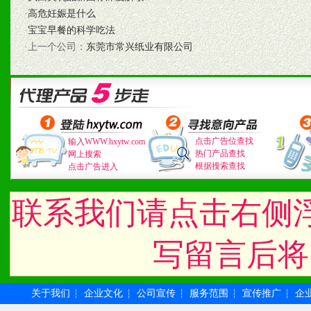
化。
·
高危妊娠是什么
·
宝宝早餐的科学吃法
·上一个公司：
东莞市常兴纸业有限公司
九、加盟优势
1、广告企划支持：产品手
品全面配赠，免费提供软硬
点击广告位查找
输入WWW.hxytw.com
册、专柜咨询手册等各种市
热门产品查找
网上搜索
根据搜索查找
点击广告进入
2、市场保护支持：供优质
联系我们请点击右侧
统一底价供货、严格保证区
3、对代理商、经销商提供
写留言后将
单，税务发票，产品质量报
关于我们
企业文化
公司宣传
服务范围
宣传推广
企
┆
┆
┆
┆
┆
4、营销技术支持：因地制