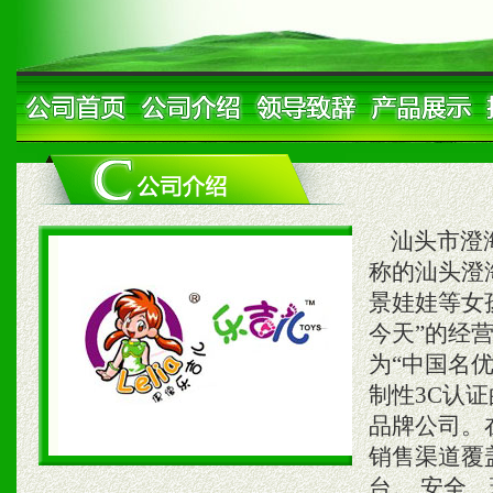
汕头市澄海
称的汕头澄
景娃娃等女
今天”的经
为“中国名
制性3C认
品牌公司。
销售渠道覆
台。 安全