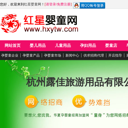
您好，欢迎来到
红星婴童网
！
[
请登录
/
免费注册
]
网站首页
婴儿用品
儿童用品
孕妇用品
婴童店
孕婴童企业
┆
孕婴童产品
┆
孕婴童市场
┆
新闻中心
┆
供求招商代理
┆
开店指导
┆
杭州露佳旅游用品有限