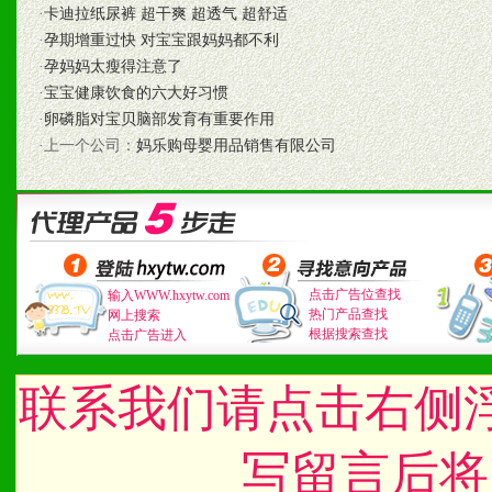
·
卡迪拉纸尿裤 超干爽 超透气 超舒适
·
孕期增重过快 对宝宝跟妈妈都不利
·
孕妈妈太瘦得注意了
七、招商代理（全国各地）
·
宝宝健康饮食的六大好习惯
1、认同我们的经营理念。
·
卵磷脂对宝贝脑部发育有重要作用
·上一个公司：
妈乐购母婴用品销售有限公司
2、具备较好商业信誉和资
3、具备区域内良好的终端
4、具备一定业务团队能力
点击广告位查找
输入WWW.hxytw.com
道，医药渠道并为之提供配
热门产品查找
网上搜索
根据搜索查找
点击广告进入
5、具备较强的市场操作意
联系我们请点击右侧
八、品牌产品
写留言后将