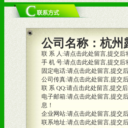
二、市场保护
1、统一市场价格；建立全
商利润。
2、区域独家经营；建立区
公司名称：
杭州
合作关系。
联 系 人:
请点击此处留言,提交后
手 机 号:
请点击此处留言,提交后
固定电话:
请点击此处留言,提交
三、物料及媒体
公司传真:
请点击此处留言,提交
1、免费提供体验及宣传彩
联 系 QQ:
请点击此处留言,提交
2、不定期在各大知名网站
电子邮箱:
请点击此处留言,提交
息！
知名度和影响力。
企业网站:
请点击此处留言,提交
3、根据地方实际情况提供
联系地址:
请点击此处留言,提交