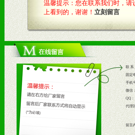
温馨提示：您在联系我们时，请说是在
具。
上看到的，谢谢！
立刻留言
四、市场操作及支持
1、根据区域市场协助制定
2、根据具体情况公司给予
联 系
3、根据市场需要，派驻区
固定
保产品顺利销售。
手机
微信
4、根据市场情况公司给予
QQ：
代理
购支持。
留言