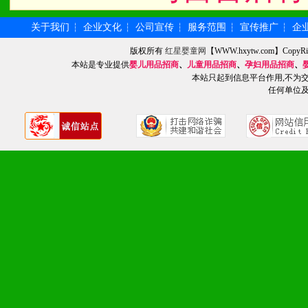
1、不断提升品牌的知名度
关于我们
企业文化
公司宣传
服务范围
宣传推广
企
┆
┆
┆
┆
┆
2、不断开创新产品不断满
版权所有
红星婴童网
【WWW.hxytw.com】Cop
化。
本站是专业提供
婴儿用品招商
、
儿童用品招商
、
孕妇用品招商
、
本站只起到信息平台作用,不为
任何单位
九、加盟优势
1、广告企划支持：产品手
品全面配赠，免费提供软硬
册、专柜咨询手册等各种市
2、市场保护支持：供优质
统一底价供货、严格保证区
3、对代理商、经销商提供