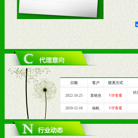
五、退换货制度
1、给予前期市场操作一定
2、对于临期，滞销品给予
六、服务优势
1、完善的信息服务咨询中
我们将及时回复您的疑问。
日期
客户
联系方式
2、售后服务：突发性产品
杭
2022-10-25
童晓燕
VIP查看
以及时受理记录并合理妥善
2019-12-18
杨帆
VIP查看
3、我们时刻整理各区销售
时收编销售效果显着的案例