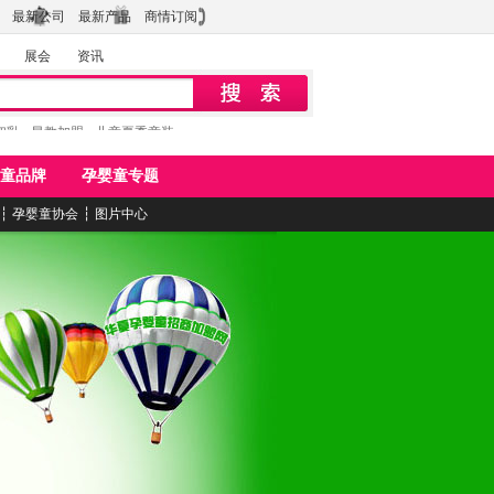
最新公司
最新产品
商情订阅
展会
资讯
初乳
早教加盟
儿童夏季童装
童品牌
孕婴童专题
┆
孕婴童协会
┆
图片中心