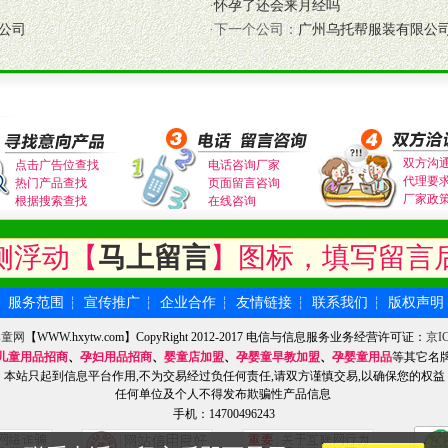
·
怀孕了还会来月经吗
公司
·下一个公司：
广州乌托帮服装有限公
式与我公司相关负责人取得联系。
需详细阅读公司有关制度以及合作加盟流程。
合作洽谈。
双方沟
点击广告位查找
电话咨询厂家
代理要
热门产品查找
页面留言咨询
厂家政
根据搜索查找
在线咨询
侧浮动【
马上留言
】图标，填写留言
服务范围
宣传推广
企业合作
友情链接
联系我们
版权声明
┆
┆
┆
┆
┆
┆
婴童网
【WWW.hxytw.com】CopyRight 2012-2017 电信与信息服务业务经营许可证：
京IC
儿童用品招商
、
孕妇用品招商
、
婴童店加盟
、
孕婴童早教加盟
、
孕婴童用品
等其它名
本站只起到信息平台作用,不为交易经过负任何责任,请双方谨慎交易,以确保您的权益
任何单位及个人不得发布欺骗性产品信息
手机：14700496243