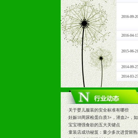
十一、公司支持
1、免费人员培训支持
由销售明星、业务拓展能手、专业营
2016-09-2
2、终端宣传品支持
提供全国统一的产品手册、妈妈手册、
2016-04-1
3、大型促销活动支持
根据市场开发需要，为代理商、经销
2015-06-2
专业的孕婴童媒体、杂志、直销目录
专业的孕婴童媒体、杂志、直销目录
2014-09-2
4、专业完善的售后服务支持
5、确保经销商相应区域内的独家垄
2014-03-2
6、实施经营管理支持，根据经销商
7、严格控制价格的波动，并给予相
8、提供合理的退换货保障制度，保
9、及时有力的推出各种终端促销活
·
关于婴儿服装的安全标准有哪些
拉宝、海报、试用装等）
·
妊娠18周尿检蛋白质3+，潜血2+，
10、提供信息支持，使经销商商融
·
宝宝增强食欲的五大关键点
11、提供方便、快捷、灵活、安全、
·
童装店成功秘笈：量少多次进货留熟
12、不断寻求国际前缘产品，完善