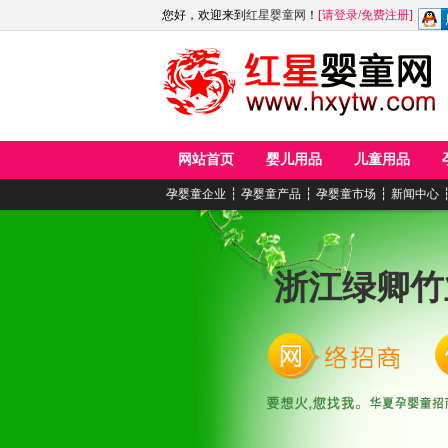
您好，欢迎来到
红星婴童网
！
[
请登录
/
免费注册
]
网站首页
婴儿用品
儿童用品
孕婴童企业
┆
孕婴童产品
┆
孕婴童市场
┆
新闻中心
浙江绿卿竹