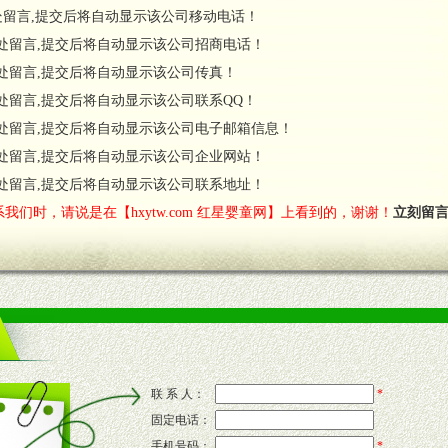
处留言,提交后将自动显示该公司移动电话！
货政策。
处留言,提交后将自动显示该公司招商电话！
调换政策。
处留言,提交后将自动显示该公司传真！
处留言,提交后将自动显示该公司联系QQ！
处留言,提交后将自动显示该公司电子邮箱信息！
对代理商负责的态度，我们将及时回复您的疑问。
处留言,提交后将自动显示该公司企业网站！
费者意见反馈，我们予以及时受理记录并合理妥善解决。
您诊断、分析市场，及时收编销售效果显着的案例，与您共商启动市场。
处留言,提交后将自动显示该公司联系地址！
我们时，请说是在【hxytw.com 红星婴童网】上看到的，谢谢！
立刻留
售渠道。
的流通渠道，孕婴童渠道，医药渠道并为之提供配送服务。
意识和配合意识。
联 系 人：
*
固定电话：
的新需求及适应市场变化。
手机号码：
*