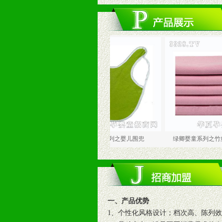
休闲衣
绿卿婴童系列之婴儿围兜
绿卿婴童系列之竹丝绒儿童
一、产品优势
1、个性化风格设计；档次高、陈列