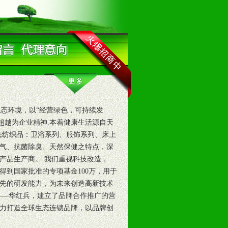
态环境，以“经营绿色，可持续发
超越为企业精神.本着健康生活源自天
态纺织品：卫浴系列、服饰系列、床上
气、抗菌除臭、天然保健之特点，深
许产品生产商。 我们重视科技改造，
得到国家批准的专项基金100万，用于
先的研发能力，为未来创造高新技术
——华红兵，建立了品牌合作推广的营
力打造全球生态连锁品牌，以品牌创