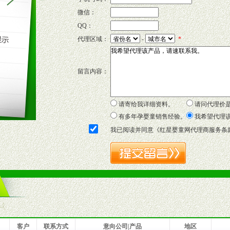
微信：
QQ：
P宣传画、三折页及宣传礼品全面配赠，免费提供软硬性平面广告、电台广
代理区域：
-
*
套合法经营手续，采取统一底价供货、严格保证区域市场独占，杜绝串货
留言内容：
证明复印件，财务以帐单，税务发票，产品质量报告检测单，产品批号；
方案，专家顾问团提供专柜、社区、HS、名人营销等各种模式市场实战操
年终完成任务返利。
请寄给我详细资料。
请问代理价
务，提供企划、咨询、培训等企业售后服务。
有多年孕婴童销售经验。
我希望代理
保障制度，使经销商市场操作全程无忧。
我已阅读并同意《
红星婴童网代理商服务条
品或保健食品相关渠道者。
好的商业道德，良好的商誉，良好的市场网络的公司及销售自然人。
一最低零售价销售，保证良性的价格体系，保证均衡的利润体系。
业信誉，具备地理区位优势。
货。
客户
联系方式
意向公司|产品
地区