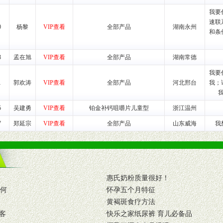
我要
速联
养师、儿童营养专家为客户提供包括销售、营养、售后服务等各项专业培
0
杨黎
VIP查看
全部产品
湖南永州
和条
VI手册、专柜、POP终端宣传物料、多样化的促销物品、礼品等。
3
孟在旭
VIP查看
全部产品
湖南常德
我要
商提供活动策划，物料支持、人员支持等。媒体宣传支持
1
郭欢涛
VIP查看
全部产品
河北邢台
我；
等全国性投放，扩大产品体宣传支持
等全国性投放，扩大产品宣传，提高产品美誉度。
5
吴建勇
VIP查看
铂金补钙咀嚼片儿童型
浙江温州
断性经营权益。
7
郑延宗
VIP查看
全部产品
山东威海
我
销售情况派人员驻地指导。
应的政策，充分保证经销产品丰厚的利润空间和市场经营的高额回报。
证经销商合作零风险。
动来帮助经销商启动和拉动市场销售，提供终端物料及宣传促销用品的支持
·
惠氏奶粉质量很好！
如何
·
怀孕五个月特征
入公司经营中，充分了解来自公司的行销计划，产品的发展，以及行业市场
·
黄褐斑食疗方法
高效和准确的后勤配送物。
客
·
快乐之家纸尿裤 育儿必备品
母婴、儿童产品品类，为中国妈妈、宝宝提供完善的营养健康产品和宣传普