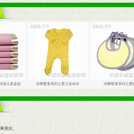
盖毯
绿卿婴童系列之婴儿连体衣
绿卿婴童系列之围嘴
效果突出。