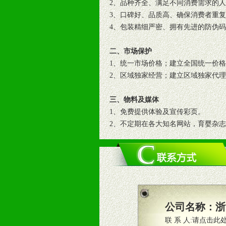
2、品种齐全、满足不同消费需求的
3、口碑好、品质高、确保消费者重
4、包装精细严密、拥有先进的防伪
二、市场保护
1、统一市场价格；建立全国统一价
2、区域独家经营；建立区域独家代
三、物料及媒体
1、免费提供体验及宣传彩页。
2、不定期在各大知名网站，育婴杂
3、根据地方实际情况提供销售喷绘
四、市场操作及支持
1、根据区域市场协助制定具体营销
2、根据具体情况公司给予必要市场
3、根据市场需要，派驻区域销售人
公司名称：
浙
4、根据市场情况公司给予专职或兼
联 系 人:
请点击此