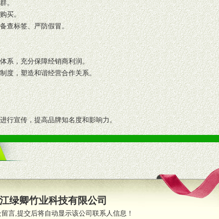
人群。
复购买。
码备查标签、严防假冒。
格体系，充分保障经销商利润。
理制度，塑造和谐经营合作关系。
志进行宣传，提高品牌知名度和影响力。
画、促销架等销售道具。
策略。
支持。
员全程跟踪服务，以确保产品顺利销售。
江绿卿竹业科技有限公司
职的业务代表及终端导购支持。
处留言,提交后将自动显示该公司联系人信息！