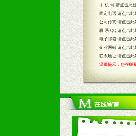
五、退换货制度
手 机 号:
请点击此
1、给予前期市场操作一定比例退换
固定电话:
请点击此
2、对于临期，滞销品给予一定比例
公司传真:
请点击此
联 系 QQ:
请点击此
六、服务优势
电子邮箱:
请点击此
1、完善的信息服务咨询中心：本着
企业网站:
请点击此
2、售后服务：突发性产品问题或消
3、我们时刻整理各区销售情况，帮
联系地址:
请点击此
温馨提示：您在联系
七、招商代理（全国各地）
1、认同我们的经营理念。
2、具备较好商业信誉和资金实力。
3、具备区域内良好的终端网点和销
4、具备一定业务团队能力覆盖区域
5、具备较强的市场操作意识，投入
八、品牌产品
1、不断提升品牌的知名度，美誉度。
2、不断开创新产品不断满足消费者