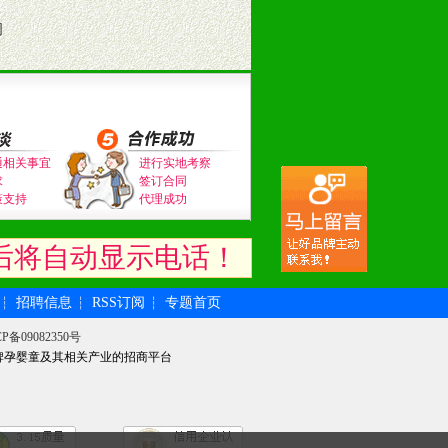
司
通相关事宜
进行实地考察
求
签订合同
策支持
代理成功
后将自动显示电话！
招聘信息
RSS订阅
专题首页
┆
┆
┆
P备09082350号
牌孕婴童及其相关产业的招商平台