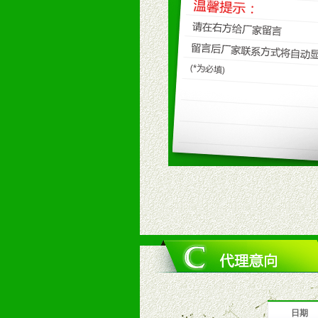
九、加盟优势
1、广告企划支持：产品手册、PO
场武器。
2、市场保护支持：供优质产品，全
3、对代理商、经销商提供公司资执
4、营销技术支持：因地制宜，采取
5、返利奖励支持：累计进货奖励，
6、售后服务支持：营销全程跟踪服
7、退换货支持：诚信为本的退换货
十、代理条件
1、拥有婴幼儿产品经销网络，营养
2、认同公司产品及经营理念，有良
3、严格按照统一最低渠道价格，统
4、具有一定的资金实力，良好的商
5、为维护区域经销商利益，不得窜
日期