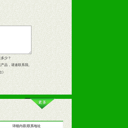
告操作手册、专柜咨询手册等各种市
、假货。
作方案。
是多少？
该产品，请速联系我。
款
》
详细内容|联系地址