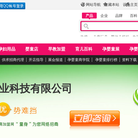
网站导航
收藏本站
设为主页
产品
企业
品牌
百科
热搜：
儿童玩具
婴幼儿奶粉
牛
孕妇用品
婴童店
早教加盟
育儿百科
孕婴童展
孕婴
┆
供求招商代理
┆
开店指导
┆
展会报道
┆
孕婴童商学院
┆
孕婴童排行榜
┆
资料下载
业科技有限公司