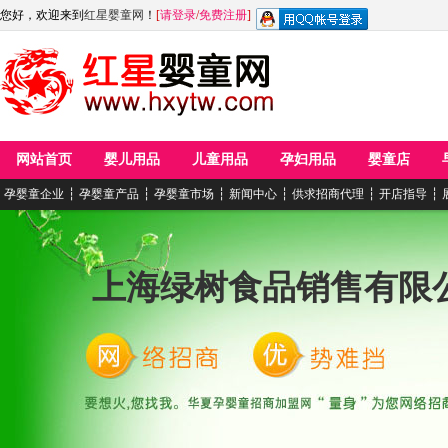
您好，欢迎来到
红星婴童网
！
[
请登录
/
免费注册
]
网站首页
婴儿用品
儿童用品
孕妇用品
婴童店
孕婴童企业
┆
孕婴童产品
┆
孕婴童市场
┆
新闻中心
┆
供求招商代理
┆
开店指导
┆
上海绿树食品销售有限