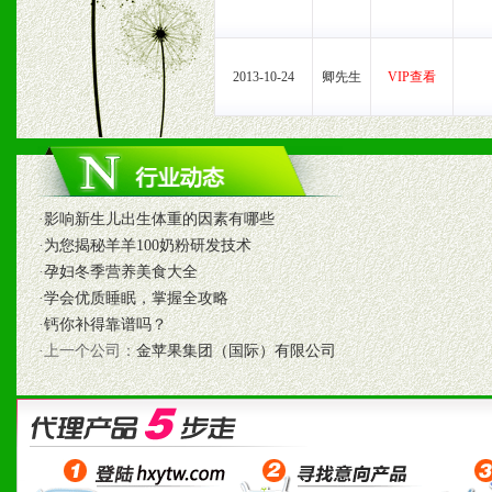
2、具备较好商业信誉和资
3、具备区域内良好的终端
2013-10-24
卿先生
VIP查看
4、具备一定业务团队能力
道，医药渠道并为之提供配
5、具备较强的市场操作意
·
影响新生儿出生体重的因素有哪些
·
为您揭秘羊羊100奶粉研发技术
·
孕妇冬季营养美食大全
八、品牌产品
·
学会优质睡眠，掌握全攻略
·
钙你补得靠谱吗？
1、不断提升品牌的知名度
·上一个公司：
金苹果集团（国际）有限公司
2、不断开创新产品不断满
化。