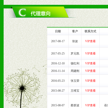
六、服务优势
1、完善的信息服务咨询中
我们将及时回复您的疑问。
日期
客户
联系方式
2、售后服务：突发性产品
2017-08-17
张波
VIP查看
以及时受理记录并合理妥善
2017-05-25
罗元凯
VIP查看
3、我们时刻整理各区销售
2016-12-10
饶红利
VIP查看
时收编销售效果显着的案例
2016-11-14
周建刚
VIP查看
2016-05-23
张玉荣
VIP查看
七、招商代理（全国各地）
2015-08-27
王维宝
VIP查看
1、认同我们的经营理念。
2015-08-07
蔡群波
VIP查看
蓓