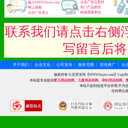
点击广告位查找
输入WWW.hxytw.com
热门产品查找
网上搜索
九、加盟优势
根据搜索查找
点击广告进入
1、广告企划支持：产品手
联系我们请点击右侧
品全面配赠，免费提供软硬
写留言后将
册、专柜咨询手册等各种市
2、市场保护支持：供优质
关于我们
企业文化
公司宣传
服务范围
宣传推广
企
┆
┆
┆
┆
┆
统一底价供货、严格保证区
版权所有
红星婴童网
【WWW.hxytw.com】Cop
本站是专业提供
婴儿用品招商
、
儿童用品招商
、
孕妇用品招商
、
3、对代理商、经销商提供
本站只起到信息平台作用,不为
任何单位
单，税务发票，产品质量报
4、营销技术支持：因地制
专柜、社区、HS、名人营