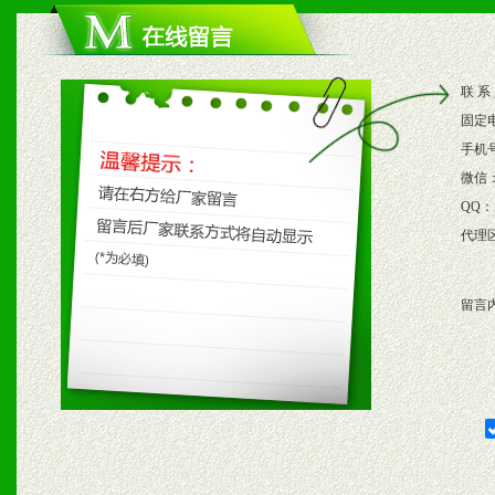
1、根据区域市场协助制定
2、根据具体情况公司给予
联 系
3、根据市场需要，派驻区
固定
保产品顺利销售。
手机
微信
4、根据市场情况公司给予
QQ：
代理
购支持。
留言
五、退换货制度
1、给予前期市场操作一定
2、对于临期，滞销品给予