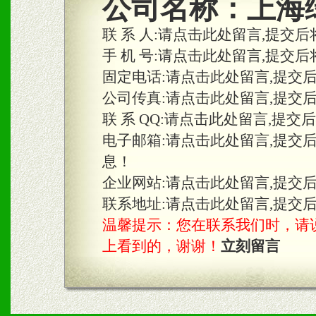
公司名称：
上海
合作关系。
联 系 人:
请点击此处留言,提交后
手 机 号:
请点击此处留言,提交后
固定电话:
请点击此处留言,提交
三、物料及媒体
公司传真:
请点击此处留言,提交
1、免费提供体验及宣传彩
联 系 QQ:
请点击此处留言,提交
2、不定期在各大知名网站
电子邮箱:
请点击此处留言,提交
息！
知名度和影响力。
企业网站:
请点击此处留言,提交
3、根据地方实际情况提供
联系地址:
请点击此处留言,提交
温馨提示：您在联系我们时，请说是在
具。
上看到的，谢谢！
立刻留言
四、市场操作及支持