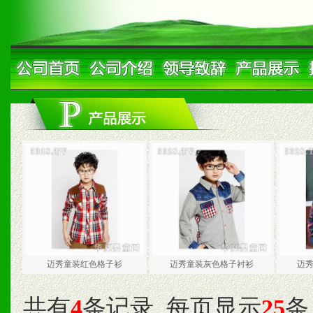
迈秀童装红色格子衫
迈秀童装灰色格子衬衫
迈
共有
4
条记录
每页显示
25
条