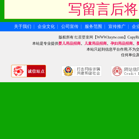
写留言后将
关于我们
企业文化
公司宣传
服务范围
宣传推广
企
┆
┆
┆
┆
┆
版权所有
红星婴童网
【WWW.hxytw.com】Cop
本站是专业提供
婴儿用品招商
、
儿童用品招商
、
孕妇用品招商
、
本站只起到信息平台作用,不为
任何单位