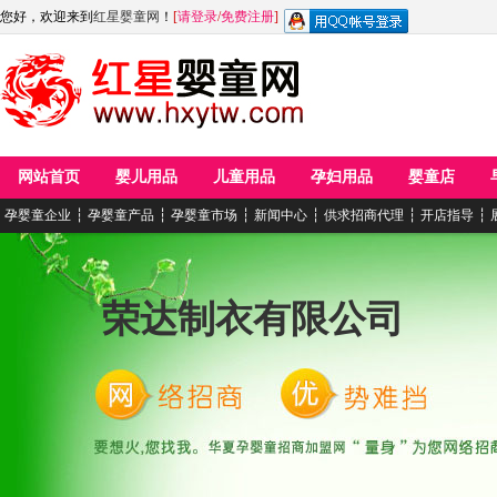
您好，欢迎来到
红星婴童网
！
[
请登录
/
免费注册
]
网站首页
婴儿用品
儿童用品
孕妇用品
婴童店
孕婴童企业
┆
孕婴童产品
┆
孕婴童市场
┆
新闻中心
┆
供求招商代理
┆
开店指导
┆
荣达制衣有限公司