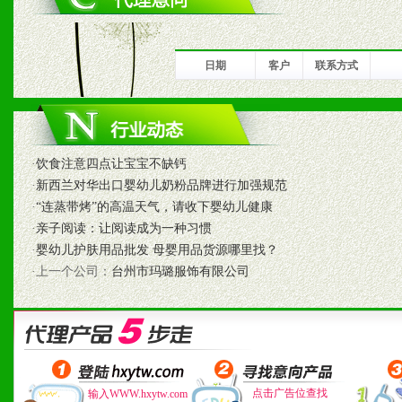
1、完善的信息服务咨询中
我们将及时回复您的疑问。
日期
客户
联系方式
2、售后服务：突发性产品
以及时受理记录并合理妥善
·
饮食注意四点让宝宝不缺钙
3、我们时刻整理各区销售
·
新西兰对华出口婴幼儿奶粉品牌进行加强规范
时收编销售效果显着的案例
·
“连蒸带烤”的高温天气，请收下婴幼儿健康
·
亲子阅读：让阅读成为一种习惯
·
婴幼儿护肤用品批发 母婴用品货源哪里找？
·上一个公司：
台州市玛璐服饰有限公司
七、招商代理（全国各地）
1、认同我们的经营理念。
2、具备较好商业信誉和资
点击广告位查找
输入WWW.hxytw.com