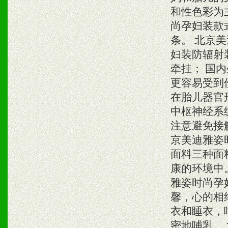
和性色彩为
尚孕妇装款
条。 北京
妇装防辐射
牵挂； 国
更容易受到
在胎儿器官
中枢神经系
注意避免接
京美迪雅姿
面料三种面
康的环境中
雅姿时尚孕
馨，心的相
衣和睡衣，
密地哺乳。