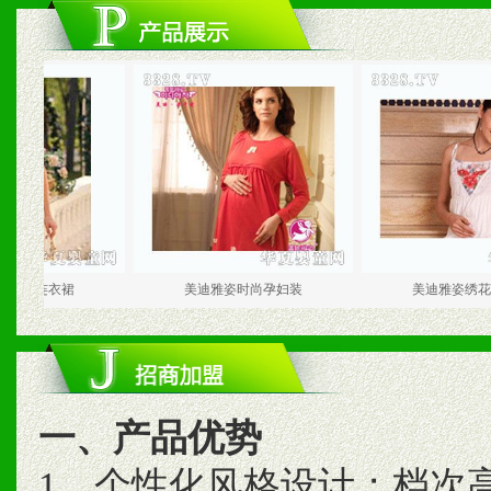
姿紫色连衣裙
美迪雅姿时尚孕妇装
美迪雅姿绣花
一、产品优势
1、个性化风格设计；档次