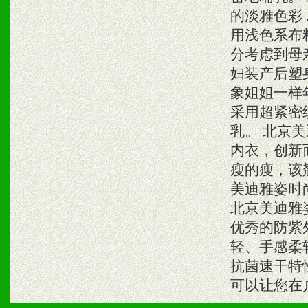
的淡雅色彩
用浅色系布
分考虑到母
妇装产后塑
象姐姐一样
采用超紧密
乳。 北京
内衣，创新
瘦的瘦，该
美迪雅姿时
北京美迪雅
优秀的防紫外
轻、手感柔
抗菌速干特
可以让您在