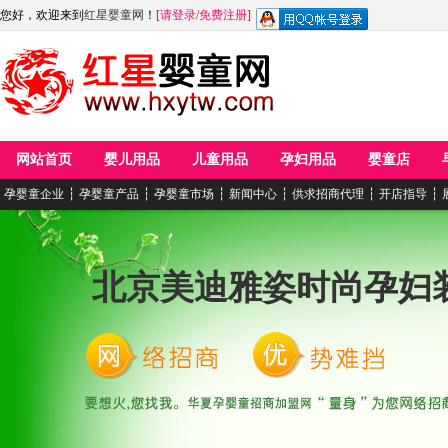
您好，欢迎来到
红星婴童网
！
[
请登录
/
免费注册
]
网站首页
婴儿用品
儿童用品
孕妇用品
婴童店
孕婴童企业
┆
孕婴童产品
┆
孕婴童市场
┆
新闻中心
┆
供求招商代理
┆
开店指导
┆
北京美迪雅姿时尚孕妇