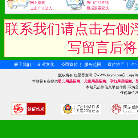
3、具备区域内良好的终端
热门产品查找
网上搜索
根据搜索查找
点击广告进入
4、具备一定业务团队能力
联系我们请点击右侧
道，医药渠道并为之提供配
5、具备较强的市场操作意
写留言后将
关于我们
企业文化
公司宣传
服务范围
宣传推广
企
┆
┆
┆
┆
┆
八、品牌产品
版权所有
红星婴童网
【WWW.hxytw.com】Cop
1、不断提升品牌的知名度
本站是专业提供
婴儿用品招商
、
儿童用品招商
、
孕妇用品招商
、
本站只起到信息平台作用,不为
2、不断开创新产品不断满
任何单位
化。
九、加盟优势