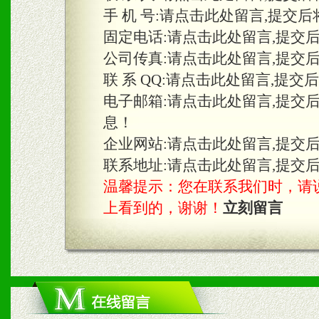
手 机 号:
请点击此处留言,提交后
固定电话:
请点击此处留言,提交
三、物料及媒体
公司传真:
请点击此处留言,提交
1、免费提供体验及宣传彩
联 系 QQ:
请点击此处留言,提交
2、不定期在各大知名网站
电子邮箱:
请点击此处留言,提交
息！
知名度和影响力。
企业网站:
请点击此处留言,提交
3、根据地方实际情况提供
联系地址:
请点击此处留言,提交
温馨提示：您在联系我们时，请说是在
具。
上看到的，谢谢！
立刻留言
四、市场操作及支持
1、根据区域市场协助制定