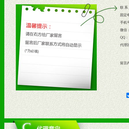
2、根据具体情况公司给予
联 系
3、根据市场需要，派驻区
固定
保产品顺利销售。
手机
微信
4、根据市场情况公司给予
QQ：
代理
购支持。
留言
五、退换货制度
1、给予前期市场操作一定
2、对于临期，滞销品给予
六、服务优势