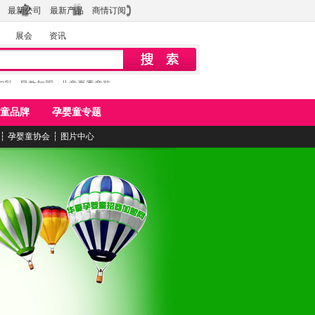
最新公司
最新产品
商情订阅
展会
资讯
初乳
早教加盟
儿童夏季童装
童品牌
孕婴童专题
┆
孕婴童协会
┆
图片中心