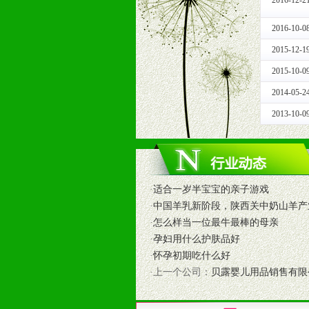
2016-12-2
根据市场开发需要，为代理商、经销
专业的孕婴童媒体、杂志、直销目录
2016-10-0
专业的孕婴童媒体、杂志、直销目录
2015-12-1
4、专业完善的售后服务支持
2015-10-0
5、确保经销商相应区域内的独家垄
6、实施经营管理支持，根据经销商
2014-05-2
7、严格控制价格的波动，并给予相
2013-10-0
8、提供合理的退换货保障制度，保
9、及时有力的推出各种终端促销活
拉宝、海报、试用装等）
10、提供信息支持，使经销商商融
·
适合一岁半宝宝的亲子游戏
11、提供方便、快捷、灵活、安全、
·
中国羊乳新阶段，陕西关中奶山羊产
12、不断寻求国际前缘产品，完善
·
怎么样当一位最牛最棒的母亲
和终端客户提供更好的支持和服务。
·
孕妇用什么护肤品好
·
怀孕初期吃什么好
十二、加盟方法
·上一个公司：
贝露婴儿用品销售有限
1、通过电话、邮件、网上留言等方
2、与我公司相关人员取得联系之后
3、加盟者也可到我公司实地考察，