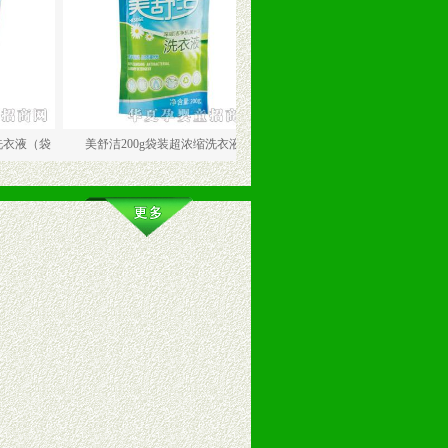
美舒洁200g袋装超浓缩洗衣液
美舒洁婴幼儿抗菌护理洗衣液