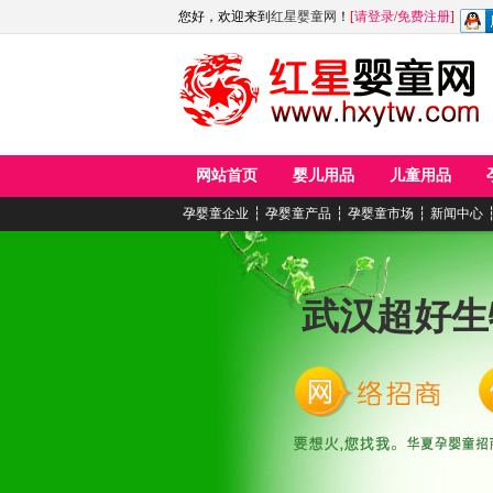
您好，欢迎来到
红星婴童网
！
[
请登录
/
免费注册
]
网站首页
婴儿用品
儿童用品
孕婴童企业
┆
孕婴童产品
┆
孕婴童市场
┆
新闻中心
武汉超好生