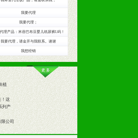
我希望代理该产品，请速联系我；
我要代理
我要代理；
代理产品：米蓓巴布豆婴儿纸尿裤L码！
我要代理，请金开与我联系。谢谢
我想经销
。（包括POP、彩页、手提袋、易
的趋势与流行。
扶植
及营养建康知识。为经销商、分销商
关！这
系列产
有限公司