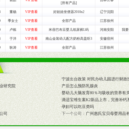
1
俞皓
VIP查看
吉林长春
[所有产品]
商提供活动策划，物料支持、人员支持等。媒体宣传支持
等全国性投放，扩大产品体宣传支持
8
董杨
VIP查看
好娃娃坐便器2010n2
辽宁沈阳
等全国性投放，扩大产品宣传，提高产品美誉度。
9
季女士
VIP查看
全部产品
江苏徐州
9
卢栋
VIP查看
米蓓巴布豆婴儿纸尿裤L码
河南安阳
我要
断性经营权益。
销售情况派人员驻地指导。
4
于洋
VIP查看
南山金装幼儿配方奶粉高盖听3
安徽宿州
应的政策，充分保证经销产品丰厚的利润空间和市场经营的高额回报。
9
耿涛
VIP查看
全部产品
江苏徐州
证经销商合作零风险。
动来帮助经销商启动和拉动市场销售，提供终端物料及宣传促销用品的支持
入公司经营中，充分了解来自公司的行销计划，产品的发展，以及行业市场
·
宁波出台政策 对民办幼儿园进行财政
高效和准确的后勤配送物。
业研究院
·
产后怎么预防乳腺炎
母婴、儿童产品品类，为中国妈妈、宝宝提供完善的营养健康产品和宣传普
·
婴幼儿大脑发育80％与吸收的营养有
·
滴适宝维生素K2新品上市，完善补钙
·
孕妇可以吃豆类吗
公司
·下一个公司：
广州惠氏宝贝母婴用品
式与我公司相关负责人取得联系。
需详细阅读公司有关制度以及合作加盟流程。
合作洽谈。