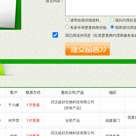
留言内容：
证明复印件，财务以帐单，税务发票，产品质量报告检测单，产品批号；
方案，专家顾问团提供专柜、社区、HS、名人营销等各种模式市场实战操
年终完成任务返利。
请寄给我详细资料。
请问代理价
务，提供企划、咨询、培训等企业售后服务。
有多年孕婴童销售经验。
我希望代理
保障制度，使经销商市场操作全程无忧。
我已阅读并同意《
红星婴童网代理商服务条
品或保健食品相关渠道者。
好的商业道德，良好的商誉，良好的市场网络的公司及销售自然人。
一最低零售价销售，保证良性的价格体系，保证均衡的利润体系。
业信誉，具备地理区位优势。
货。
客户
联系方式
意向公司|产品
地区
武汉超好生物科技有限公司
9
于小娜
VIP查看
[所有产品]
养师、儿童营养专家为客户提供包括销售、营养、售后服务等各项专业培
我要
0
何萍雪
VIP查看
全部产品
福建厦门
VI手册、专柜、POP终端宣传物料、多样化的促销物品、礼品等。
武汉超好生物科技有限公司