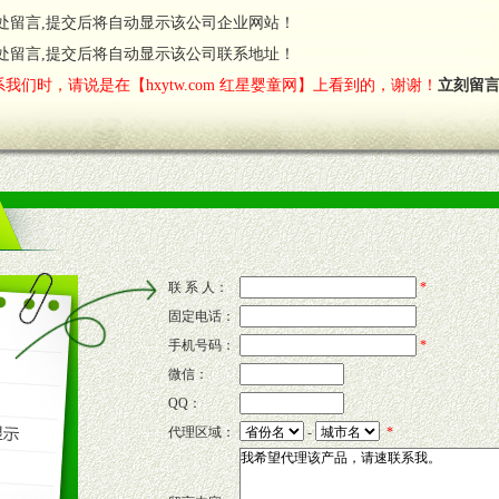
处留言,提交后将自动显示该公司企业网站！
费者意见反馈，我们予以及时受理记录并合理妥善解决。
您诊断、分析市场，及时收编销售效果显着的案例，与您共商启动市场。
处留言,提交后将自动显示该公司联系地址！
我们时，请说是在【hxytw.com 红星婴童网】上看到的，谢谢！
立刻留
售渠道。
的流通渠道，孕婴童渠道，医药渠道并为之提供配送服务。
意识和配合意识。
联 系 人：
*
固定电话：
的新需求及适应市场变化。
手机号码：
*
微信：
QQ：
P宣传画、三折页及宣传礼品全面配赠，免费提供软硬性平面广告、电台广
代理区域：
-
*
套合法经营手续，采取统一底价供货、严格保证区域市场独占，杜绝串货