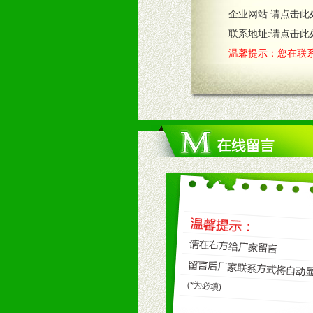
企业网站:
请点击此
2、售后服务：突发性产品问题或消
3、我们时刻整理各区销售情况，帮
联系地址:
请点击此
温馨提示：您在联系
七、招商代理（全国各地）
1、认同我们的经营理念。
2、具备较好商业信誉和资金实力。
3、具备区域内良好的终端网点和销
4、具备一定业务团队能力覆盖区域
5、具备较强的市场操作意识，投入
八、品牌产品
1、不断提升品牌的知名度，美誉度。
2、不断开创新产品不断满足消费者
九、加盟优势
1、广告企划支持：产品手册、PO
场武器。
2、市场保护支持：供优质产品，全