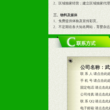
2、区域独家经营；建立区域独家代
三、物料及媒体
1、免费提供体验及宣传彩页。
2、不定期在各大知名网站，育婴杂
3、根据地方实际情况提供销售喷绘
四、市场操作及支持
1、根据区域市场协助制定具体营销
2、根据具体情况公司给予必要市场
3、根据市场需要，派驻区域销售人
公司名称：
武
4、根据市场情况公司给予专职或兼
联 系 人:
请点击此
五、退换货制度
手 机 号:
请点击此
1、给予前期市场操作一定比例退换
固定电话:
请点击此
2、对于临期，滞销品给予一定比例
公司传真:
请点击此
联 系 QQ:
请点击此
六、服务优势
电子邮箱:
请点击此
1、完善的信息服务咨询中心：本着