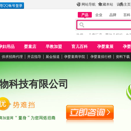
网站导航
收藏本站
设为主页
产品
企业
品牌
百科
热搜：
儿童玩具
婴幼儿奶粉
牛
孕妇用品
婴童店
早教加盟
育儿百科
孕婴童展
孕婴
┆
供求招商代理
┆
开店指导
┆
展会报道
┆
孕婴童商学院
┆
孕婴童排行榜
┆
资料下载
物科技有限公司