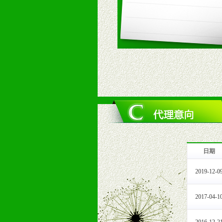
3、对代理商、经销商提供公司资执
4、营销技术支持：因地制宜，采取
5、返利奖励支持：累计进货奖励，
6、售后服务支持：营销全程跟踪服
7、退换货支持：诚信为本的退换货
十、代理条件
1、拥有婴幼儿产品经销网络，营养
2、认同公司产品及经营理念，有良
3、严格按照统一最低渠道价格，统
4、具有一定的资金实力，良好的商
5、为维护区域经销商利益，不得窜
日期
十一、公司支持
1、免费人员培训支持
2019-12-0
由销售明星、业务拓展能手、专业营
2、终端宣传品支持
2017-04-1
提供全国统一的产品手册、妈妈手册、
3、大型促销活动支持