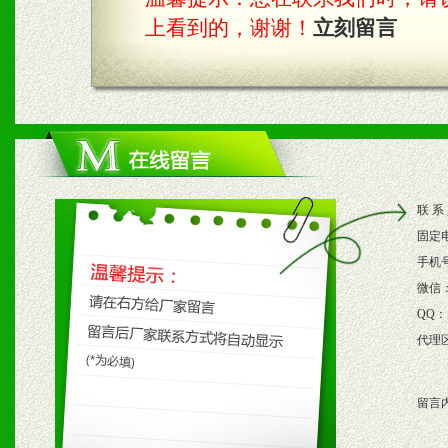
上看到的，谢谢！
立刻留言
四、市场操作及支持
1、根据区域市场协助制定
2、根据具体情况公司给予
3、根据市场需要，派驻区
联 系
保产品顺利销售。
固定
4、根据市场情况公司给予
手机
微信
购支持。
QQ：
代理
五、退换货制度
留言
1、给予前期市场操作一定