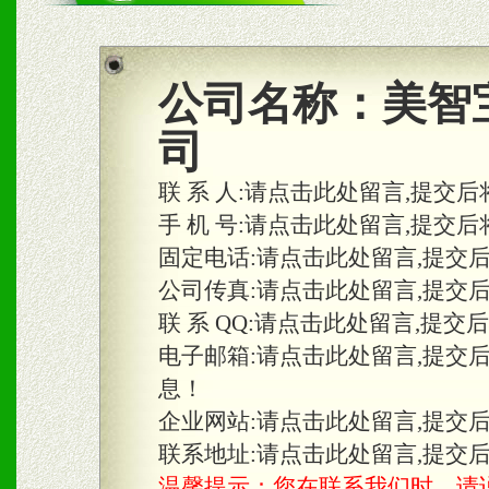
商利润。
2、区域独家经营；建立区
公司名称：
美智
合作关系。
司
联 系 人:
请点击此处留言,提交后
三、物料及媒体
手 机 号:
请点击此处留言,提交后
固定电话:
请点击此处留言,提交
1、免费提供体验及宣传彩
公司传真:
请点击此处留言,提交
2、不定期在各大知名网站
联 系 QQ:
请点击此处留言,提交
知名度和影响力。
电子邮箱:
请点击此处留言,提交
息！
3、根据地方实际情况提供
企业网站:
请点击此处留言,提交
具。
联系地址:
请点击此处留言,提交
温馨提示：您在联系我们时，请说是在