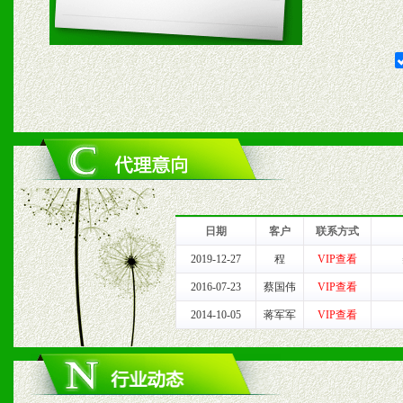
2、对于临期，滞销品给予
六、服务优势
1、完善的信息服务咨询中
我们将及时回复您的疑问。
2、售后服务：突发性产品
日期
客户
联系方式
以及时受理记录并合理妥善
2019-12-27
程
VIP查看
2016-07-23
蔡国伟
VIP查看
3、我们时刻整理各区销售
2014-10-05
蒋军军
VIP查看
时收编销售效果显着的案例