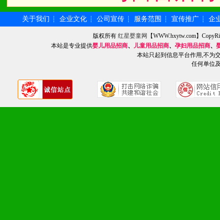
2、不断开创新产品不断满
化。
关于我们
企业文化
公司宣传
服务范围
宣传推广
企
┆
┆
┆
┆
┆
版权所有
红星婴童网
【WWW.hxytw.com】Cop
本站是专业提供
婴儿用品招商
、
儿童用品招商
、
孕妇用品招商
、
本站只起到信息平台作用,不为
九、加盟优势
任何单位
1、广告企划支持：产品手
品全面配赠，免费提供软硬
册、专柜咨询手册等各种市
2、市场保护支持：供优质
统一底价供货、严格保证区
3、对代理商、经销商提供
单，税务发票，产品质量报