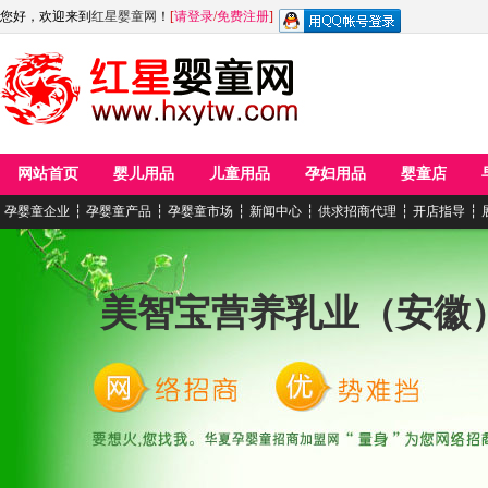
您好，欢迎来到
红星婴童网
！
[
请登录
/
免费注册
]
网站首页
婴儿用品
儿童用品
孕妇用品
婴童店
孕婴童企业
┆
孕婴童产品
┆
孕婴童市场
┆
新闻中心
┆
供求招商代理
┆
开店指导
┆
美智宝营养乳业（安徽