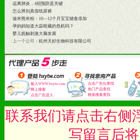
七、招商代理（全国各地）
·
远离肺炎，4招预防是关键
·
怎么辨别真假纸尿裤
1、认同我们的经营理念。
·
迪米熊米粉：10—12个月宝宝辅食添加
·
孕妈妈知道大蒜暗藏的危机吗？
2、具备较好商业信誉和资
·
婴儿抚触刺激大脑发展
·上一个公司：
杭州天好生物科技有限公司
3、具备区域内良好的终端
4、具备一定业务团队能力
道，医药渠道并为之提供配
5、具备较强的市场操作意
点击广告位查找
输入WWW.hxytw.com
热门产品查找
网上搜索
根据搜索查找
点击广告进入
八、品牌产品
联系我们请点击右侧
1、不断提升品牌的知名度
写留言后将