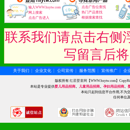
3、具备区域内良好的终端
点击广告位查找
输入WWW.hxytw.com
热门产品查找
4、具备一定业务团队能力
网上搜索
根据搜索查找
点击广告进入
道，医药渠道并为之提供配
联系我们请点击右侧
5、具备较强的市场操作意
写留言后将
八、品牌产品
关于我们
企业文化
公司宣传
服务范围
宣传推广
企
┆
┆
┆
┆
┆
1、不断提升品牌的知名度
版权所有
红星婴童网
【WWW.hxytw.com】Cop
本站是专业提供
婴儿用品招商
、
儿童用品招商
、
孕妇用品招商
、
2、不断开创新产品不断满
本站只起到信息平台作用,不为
任何单位
化。
九、加盟优势