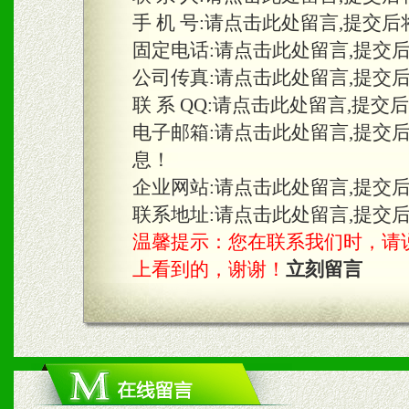
手 机 号:
请点击此处留言,提交后
固定电话:
请点击此处留言,提交
三、物料及媒体
公司传真:
请点击此处留言,提交
1、免费提供体验及宣传彩
联 系 QQ:
请点击此处留言,提交
2、不定期在各大知名网站
电子邮箱:
请点击此处留言,提交
息！
知名度和影响力。
企业网站:
请点击此处留言,提交
3、根据地方实际情况提供
联系地址:
请点击此处留言,提交
温馨提示：您在联系我们时，请说是在
具。
上看到的，谢谢！
立刻留言
四、市场操作及支持
1、根据区域市场协助制定