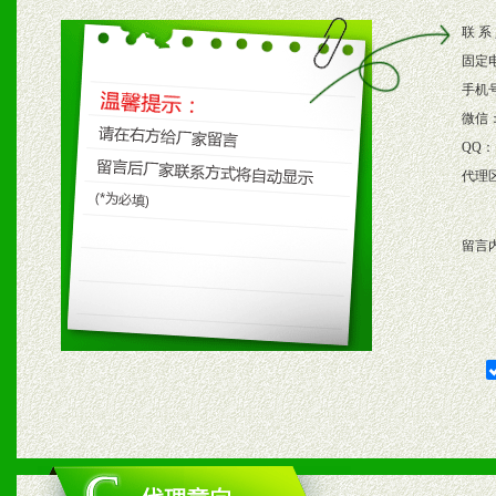
2、根据具体情况公司给予
联 系
3、根据市场需要，派驻区
固定
保产品顺利销售。
手机
微信
4、根据市场情况公司给予
QQ：
代理
购支持。
留言
五、退换货制度
1、给予前期市场操作一定
2、对于临期，滞销品给予
六、服务优势