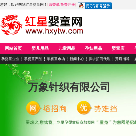
您好，欢迎来到
红星婴童网
！
[
请登录
/
免费注册
]
网站首页
婴儿用品
儿童用品
孕妇用品
婴童店
孕婴童企业
┆
孕婴童产品
┆
孕婴童市场
┆
新闻中心
┆
供求招商代理
┆
开店指导
┆
万象针织有限公司