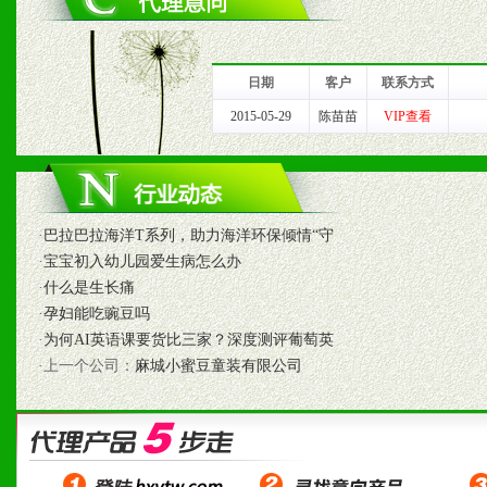
1、完善的信息服务咨询中
我们将及时回复您的疑问。
日期
客户
联系方式
2、售后服务：突发性产品
2015-05-29
陈苗苗
VIP查看
以及时受理记录并合理妥善
3、我们时刻整理各区销售
·
巴拉巴拉海洋T系列，助力海洋环保倾情“守
时收编销售效果显着的案例
·
宝宝初入幼儿园爱生病怎么办
·
什么是生长痛
·
孕妇能吃豌豆吗
·
为何AI英语课要货比三家？深度测评葡萄英
七、招商代理（全国各地）
·上一个公司：
麻城小蜜豆童装有限公司
1、认同我们的经营理念。
2、具备较好商业信誉和资