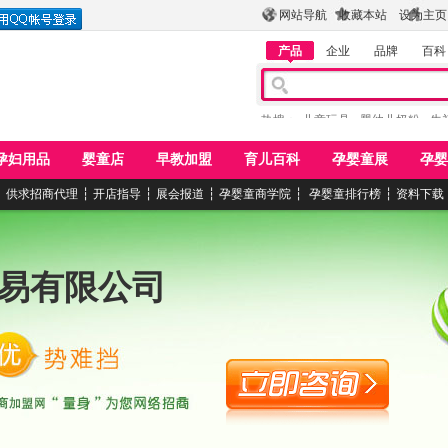
网站导航
收藏本站
设为主页
产品
企业
品牌
百科
热搜：
儿童玩具
婴幼儿奶粉
牛
孕妇用品
婴童店
早教加盟
育儿百科
孕婴童展
孕婴
┆
供求招商代理
┆
开店指导
┆
展会报道
┆
孕婴童商学院
┆
孕婴童排行榜
┆
资料下载
易有限公司