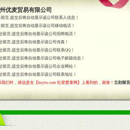
员全程跟踪服务，以确保产品顺利销售。
州优麦贸易有限公司
职的业务代表及终端导购支持。
处留言,提交后将自动显示该公司联系人信息！
处留言,提交后将自动显示该公司移动电话！
货政策。
处留言,提交后将自动显示该公司招商电话！
调换政策。
处留言,提交后将自动显示该公司传真！
处留言,提交后将自动显示该公司联系QQ！
处留言,提交后将自动显示该公司电子邮箱信息！
对代理商负责的态度，我们将及时回复您的疑问。
处留言,提交后将自动显示该公司企业网站！
费者意见反馈，我们予以及时受理记录并合理妥善解决。
您诊断、分析市场，及时收编销售效果显着的案例，与您共商启动市场。
处留言,提交后将自动显示该公司联系地址！
我们时，请说是在【hxytw.com 红星婴童网】上看到的，谢谢！
立刻留
售渠道。
的流通渠道，孕婴童渠道，医药渠道并为之提供配送服务。
意识和配合意识。