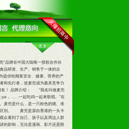
兜”品牌在中国大陆唯一授权合作伙
食品研发、生产、销售于一体的企
，为提供给顾客安全、健康、营养的产
者和先行者，使麦兜成为最具竞争力
友！ 品牌介绍： “我名叫做麦兜
，.......一起吃鸡一起来歌唱。”在
。麦兜是什么，是一只粉色的猪。准
么区别。 麦兜是源自香港的一头卡
观众看到了自己、孩子以及周边人群
讶的影响，无论是漫画、影片还是附