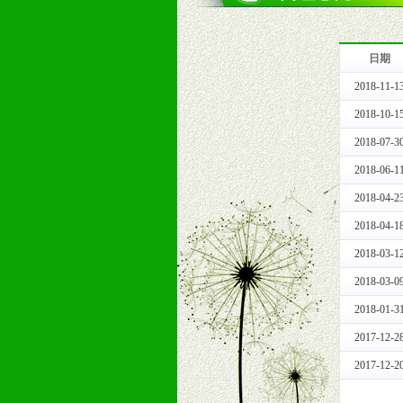
4、具有一定的资金实力，良好的商
5、为维护区域经销商利益，不得窜
日期
十一、公司支持
2018-11-1
1、免费人员培训支持
由销售明星、业务拓展能手、专业营
2018-10-1
2、终端宣传品支持
2018-07-3
提供全国统一的产品手册、妈妈手册、
2018-06-1
3、大型促销活动支持
2018-04-2
根据市场开发需要，为代理商、经销
专业的孕婴童媒体、杂志、直销目录
2018-04-1
专业的孕婴童媒体、杂志、直销目录
2018-03-1
4、专业完善的售后服务支持
2018-03-0
5、确保经销商相应区域内的独家垄
6、实施经营管理支持，根据经销商
2018-01-3
7、严格控制价格的波动，并给予相
2017-12-2
8、提供合理的退换货保障制度，保
2017-12-2
9、及时有力的推出各种终端促销活
拉宝、海报、试用装等）