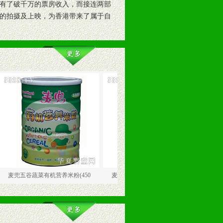
有了破千万的票房收入，而接连两部
的拍摄及上映，为香港带来了属于自
蔬菜有机营养米粉(450
麦兜乳铁蛋白有机营养米粉(450
麦兜五谷蔬