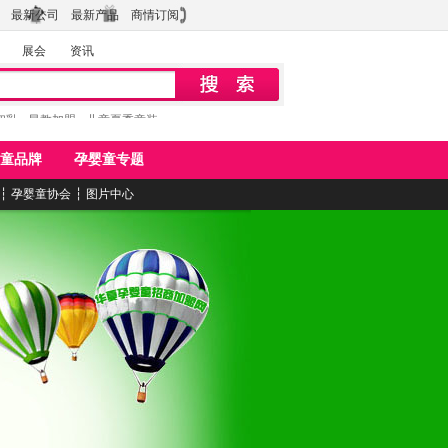
最新公司
最新产品
商情订阅
展会
资讯
初乳
早教加盟
儿童夏季童装
童品牌
孕婴童专题
┆
孕婴童协会
┆
图片中心