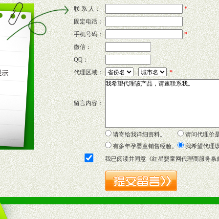
联 系 人：
*
固定电话：
的新需求及适应市场变化。
手机号码：
*
微信：
QQ：
P宣传画、三折页及宣传礼品全面配赠，免费提供软硬性平面广告、电台广
代理区域：
-
*
套合法经营手续，采取统一底价供货、严格保证区域市场独占，杜绝串货
留言内容：
证明复印件，财务以帐单，税务发票，产品质量报告检测单，产品批号；
方案，专家顾问团提供专柜、社区、HS、名人营销等各种模式市场实战操
年终完成任务返利。
请寄给我详细资料。
请问代理价
务，提供企划、咨询、培训等企业售后服务。
有多年孕婴童销售经验。
我希望代理
保障制度，使经销商市场操作全程无忧。
我已阅读并同意《
红星婴童网代理商服务条
品或保健食品相关渠道者。
好的商业道德，良好的商誉，良好的市场网络的公司及销售自然人。
一最低零售价销售，保证良性的价格体系，保证均衡的利润体系。