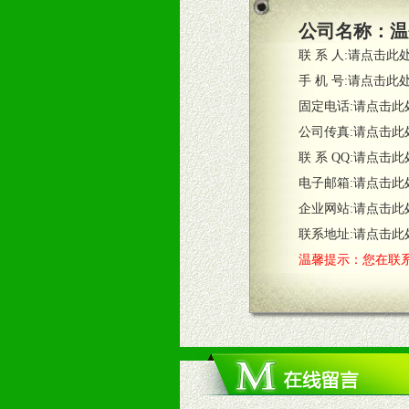
3、根据市场需要，派驻区域销售人
公司名称：
温
4、根据市场情况公司给予专职或兼
联 系 人:
请点击此
五、退换货制度
手 机 号:
请点击此
1、给予前期市场操作一定比例退换
固定电话:
请点击此
2、对于临期，滞销品给予一定比例
公司传真:
请点击此
联 系 QQ:
请点击此
六、服务优势
电子邮箱:
请点击此
1、完善的信息服务咨询中心：本着
企业网站:
请点击此
2、售后服务：突发性产品问题或消
3、我们时刻整理各区销售情况，帮
联系地址:
请点击此
温馨提示：您在联系
七、招商代理（全国各地）
1、认同我们的经营理念。
2、具备较好商业信誉和资金实力。
3、具备区域内良好的终端网点和销
4、具备一定业务团队能力覆盖区域
5、具备较强的市场操作意识，投入