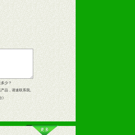
告操作手册、专柜咨询手册等各种市
、假货。
作方案。
是多少？
该产品，请速联系我。
款
》