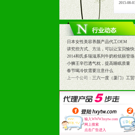
2015-08-0
10、提供信息支持，使经销商商融
11、提供方便、快捷、灵活、安全、
12、不断寻求国际前缘产品，完善
和终端客户提供更好的支持和服务。
十二、加盟方法
·
日本女性美容养颜产品代工OEM
1、通过电话、邮件、网上留言等方
·
讲究些方式、方法，可以让宝贝愉快
2、与我公司相关人员取得联系之后
·
2014和氏多瑞滋系列牛奶粉炫丽登场
3、加盟者也可到我公司实地考察，
·
小狮王辛巴透气枕，提高睡眠质量
·
春节喝冷饮需要注意什么
·上一个公司：
三六一度（厦门）工贸
输入WWW.hxytw.com
网上搜索
点击广告进入