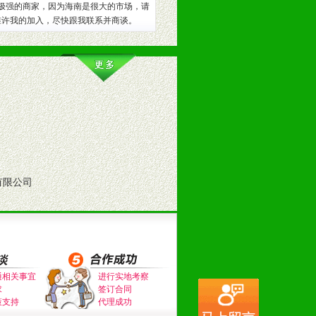
极强的商家，因为海南是很大的市场，请
的趋势与流行。
准许我的加入，尽快跟我联系并商谈。
及营养建康知识。为经销商、分销商
有限公司
通相关事宜
进行实地考察
求
签订合同
策支持
代理成功