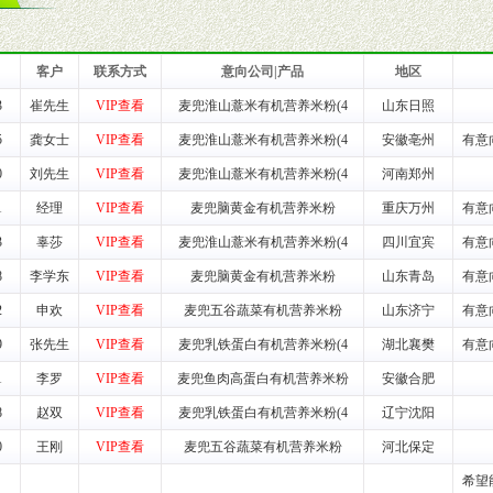
业信誉，具备地理区位优势。
货。
客户
联系方式
意向公司|产品
地区
3
崔先生
VIP查看
麦兜淮山薏米有机营养米粉(4
山东日照
养师、儿童营养专家为客户提供包括销售、营养、售后服务等各项专业培
5
龚女士
VIP查看
麦兜淮山薏米有机营养米粉(4
安徽亳州
有意
0
刘先生
VIP查看
麦兜淮山薏米有机营养米粉(4
河南郑州
VI手册、专柜、POP终端宣传物料、多样化的促销物品、礼品等。
1
经理
VIP查看
麦兜脑黄金有机营养米粉
重庆万州
有意
3
辜莎
VIP查看
麦兜淮山薏米有机营养米粉(4
四川宜宾
有意
商提供活动策划，物料支持、人员支持等。媒体宣传支持
等全国性投放，扩大产品体宣传支持
8
李学东
VIP查看
麦兜脑黄金有机营养米粉
山东青岛
有意
等全国性投放，扩大产品宣传，提高产品美誉度。
2
申欢
VIP查看
麦兜五谷蔬菜有机营养米粉
山东济宁
有意
9
张先生
VIP查看
麦兜乳铁蛋白有机营养米粉(4
湖北襄樊
有意
断性经营权益。
销售情况派人员驻地指导。
1
李罗
VIP查看
麦兜鱼肉高蛋白有机营养米粉
安徽合肥
应的政策，充分保证经销产品丰厚的利润空间和市场经营的高额回报。
8
赵双
VIP查看
麦兜乳铁蛋白有机营养米粉(4
辽宁沈阳
证经销商合作零风险。
0
王刚
VIP查看
麦兜五谷蔬菜有机营养米粉
河北保定
动来帮助经销商启动和拉动市场销售，提供终端物料及宣传促销用品的支持
希望