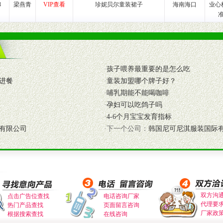
3
梁燕青
VIP查看
珍妮贝尔童装裙子
海南海口
业心
入公司经营中，充分了解来自公司的行销计划，产品的发展，以及行业市场
高效和准确的后勤配送物。
母婴、儿童产品品类，为中国妈妈、宝宝提供完善的营养健康产品和宣传普
·
孩子喂养最重要的是怎么吃
式与我公司相关负责人取得联系。
进餐
·
童装加盟哪个牌子好？
需详细阅读公司有关制度以及合作加盟流程。
·
哺乳期能不能喝咖啡
合作洽谈。
·
孕妇可以吃鸽子吗
·
4-6个月宝宝发育指标
有限公司
·下一个公司：
韩国尼可尼淇服装国际
双方沟
点击广告位查找
电话咨询厂家
代理要
热门产品查找
页面留言咨询
厂家政
根据搜索查找
在线咨询