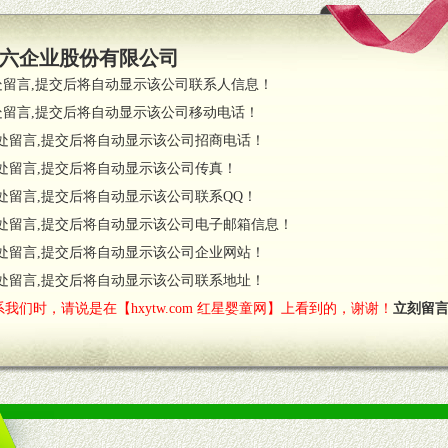
支持。
员全程跟踪服务，以确保产品顺利销售。
六企业股份有限公司
职的业务代表及终端导购支持。
处留言,提交后将自动显示该公司联系人信息！
处留言,提交后将自动显示该公司移动电话！
货政策。
处留言,提交后将自动显示该公司招商电话！
调换政策。
处留言,提交后将自动显示该公司传真！
处留言,提交后将自动显示该公司联系QQ！
处留言,提交后将自动显示该公司电子邮箱信息！
对代理商负责的态度，我们将及时回复您的疑问。
处留言,提交后将自动显示该公司企业网站！
费者意见反馈，我们予以及时受理记录并合理妥善解决。
您诊断、分析市场，及时收编销售效果显着的案例，与您共商启动市场。
处留言,提交后将自动显示该公司联系地址！
我们时，请说是在【hxytw.com 红星婴童网】上看到的，谢谢！
立刻留
售渠道。
的流通渠道，孕婴童渠道，医药渠道并为之提供配送服务。
意识和配合意识。