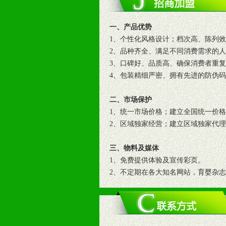
一、产品优势
1、个性化风格设计；档次高、陈列
2、品种齐全、满足不同消费需求的
3、口碑好、品质高、确保消费者重
4、包装精细严密、拥有先进的防伪
二、市场保护
1、统一市场价格；建立全国统一价
2、区域独家经营；建立区域独家代
三、物料及媒体
1、免费提供体验及宣传彩页。
2、不定期在各大知名网站，育婴杂
3、根据地方实际情况提供销售喷绘
四、市场操作及支持
1、根据区域市场协助制定具体营销