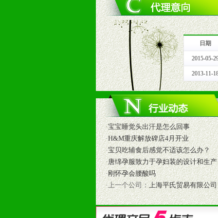
3、严格按照统一最低渠道价格，统
4、具有一定的资金实力，良好的商
5、为维护区域经销商利益，不得窜
日期
十一、公司支持
2015-05-2
1、免费人员培训支持
由销售明星、业务拓展能手、专业营
2013-11-1
2、终端宣传品支持
提供全国统一的产品手册、妈妈手册、
3、大型促销活动支持
根据市场开发需要，为代理商、经销
·
宝宝睡觉头出汗是怎么回事
专业的孕婴童媒体、杂志、直销目录
·
H&M重庆解放碑店4月开业
专业的孕婴童媒体、杂志、直销目录
·
宝贝吃辅食后感觉不适该怎么办？
4、专业完善的售后服务支持
·
唐绵孕服致力于孕妇装的设计和生产
5、确保经销商相应区域内的独家垄
·
刚怀孕会腰酸吗
6、实施经营管理支持，根据经销商
·上一个公司：
上海平氏贸易有限公司
7、严格控制价格的波动，并给予相
8、提供合理的退换货保障制度，保
9、及时有力的推出各种终端促销活