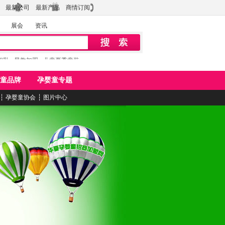
最新公司
最新产品
商情订阅
展会
资讯
初乳
早教加盟
儿童夏季童装
童品牌
孕婴童专题
┆
孕婴童协会
┆
图片中心