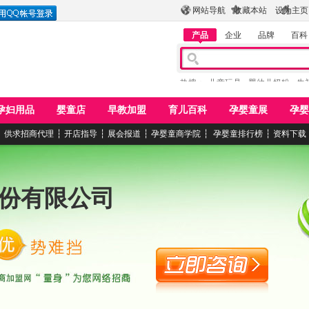
网站导航
收藏本站
设为主页
产品
企业
品牌
百科
热搜：
儿童玩具
婴幼儿奶粉
牛
孕妇用品
婴童店
早教加盟
育儿百科
孕婴童展
孕婴
┆
供求招商代理
┆
开店指导
┆
展会报道
┆
孕婴童商学院
┆
孕婴童排行榜
┆
资料下载
份有限公司