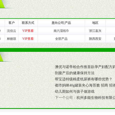
一最低零售价销售，保证良性的价格体系，保证均衡的利润体系。
业信誉，具备地理区位优势。
货。
客户
联系方式
意向公司|产品
地区
9
沈佳云
VIP查看
南六湿纸巾
浙江嘉兴
养师、儿童营养专家为客户提供包括销售、营养、售后服务等各项专业培
8
林丽琼
VIP查看
全部产品
陕西西安
VI手册、专柜、POP终端宣传物料、多样化的促销物品、礼品等。
商提供活动策划，物料支持、人员支持等。媒体宣传支持
·
澳优与诺帝柏合作推首款孕产妇配方
等全国性投放，扩大产品体宣传支持
·
剖腹产后的健康保持方法
等全国性投放，扩大产品宣传，提高产品美誉度。
·
帮宝适特级棉柔纸尿裤有哪些优势？
·
都市妈咪40g罐装夹心海苔脆 招商 招
断性经营权益。
·
幼儿期如何与孩子做游戏
销售情况派人员驻地指导。
·下一个公司：
杭州多能生物科技有限
应的政策，充分保证经销产品丰厚的利润空间和市场经营的高额回报。
证经销商合作零风险。
动来帮助经销商启动和拉动市场销售，提供终端物料及宣传促销用品的支持