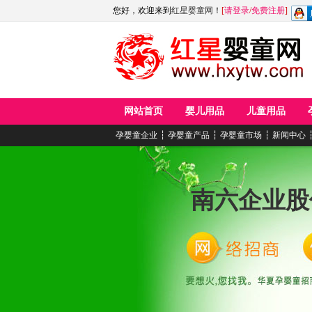
您好，欢迎来到
红星婴童网
！
[
请登录
/
免费注册
]
网站首页
婴儿用品
儿童用品
孕婴童企业
┆
孕婴童产品
┆
孕婴童市场
┆
新闻中心
南六企业股