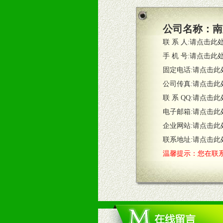
2、根据具体情况公司给予必要市场
3、根据市场需要，派驻区域销售人
公司名称：
南
4、根据市场情况公司给予专职或兼
联 系 人:
请点击此
五、退换货制度
手 机 号:
请点击此
1、给予前期市场操作一定比例退换
固定电话:
请点击此
2、对于临期，滞销品给予一定比例
公司传真:
请点击此
联 系 QQ:
请点击此
六、服务优势
电子邮箱:
请点击此
1、完善的信息服务咨询中心：本着
企业网站:
请点击此
2、售后服务：突发性产品问题或消
3、我们时刻整理各区销售情况，帮
联系地址:
请点击此
温馨提示：您在联系
七、招商代理（全国各地）
1、认同我们的经营理念。
2、具备较好商业信誉和资金实力。
3、具备区域内良好的终端网点和销
4、具备一定业务团队能力覆盖区域
5、具备较强的市场操作意识，投入