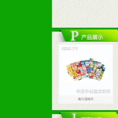
南六湿纸巾