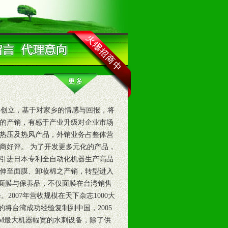
乡创立，基于对家乡的情感与回报，将
的产销，有感于产业升级对企业市场
的热压及热风产品，外销业务占整体营
商好评。 为了开发更多元化的产品，
备并引进日本专利全自动化机器生产高品
延伸至面膜、卸妆棉之产销，转型进入
t”的面膜与保养品，不仅面膜在台湾销售
007年营收规模在天下杂志1000大
的将台湾成功经验复制到中国，2005
5M最大机器幅宽的水刺设备，除了供