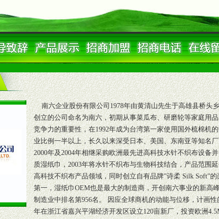
南六企业股份有限公司1978年由黄清山先生于高雄县桥头
创立的公司命名为南六，初期从事菜瓜布、研磨轮等家庭用品
竞争力的重要性，在1992年成为台湾第一家使用国外梳棉机
业比例一半以上，长久以来深受日本、美国、东南亚等知名厂
2000年及2004年相继采购欧洲最先进高科技水针不织布设
质湿纸巾，2003年将水针不织布与生物科技结合，产品范围
高科技不织布产品领域，同时创立自有品牌”诗柔 Silk Sof
第一，湿纸巾OEM也是最大的制造商，开创南六事业的新高峰。2
制造业中排名第956名。 因应全球商机的动能与位移，计画性
年在浙江省嘉兴平湖经济开发区设立120亩新厂，投资欧洲4.