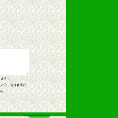
告操作手册、专柜咨询手册等各种市
、假货。
作方案。
是多少？
该产品，请速联系我。
款
》