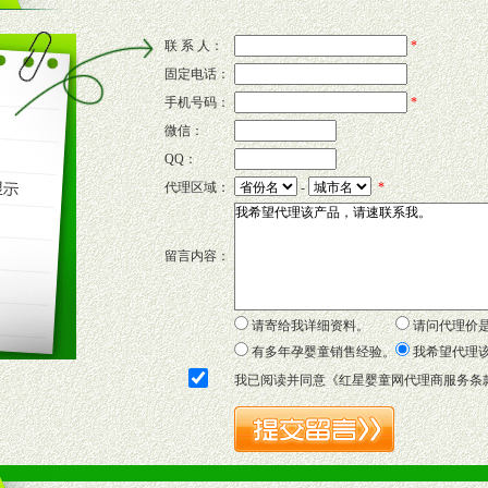
联 系 人：
*
固定电话：
的新需求及适应市场变化。
手机号码：
*
微信：
QQ：
P宣传画、三折页及宣传礼品全面配赠，免费提供软硬性平面广告、电台广
代理区域：
-
*
套合法经营手续，采取统一底价供货、严格保证区域市场独占，杜绝串货
留言内容：
证明复印件，财务以帐单，税务发票，产品质量报告检测单，产品批号；
方案，专家顾问团提供专柜、社区、HS、名人营销等各种模式市场实战操
年终完成任务返利。
请寄给我详细资料。
请问代理价
务，提供企划、咨询、培训等企业售后服务。
有多年孕婴童销售经验。
我希望代理
保障制度，使经销商市场操作全程无忧。
我已阅读并同意《
红星婴童网代理商服务条
品或保健食品相关渠道者。
好的商业道德，良好的商誉，良好的市场网络的公司及销售自然人。