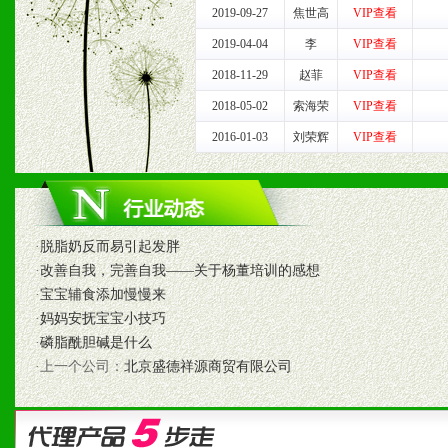
3、具备区域内良好的终端
2019-09-27
焦世高
VIP查看
4、具备一定业务团队能力
2019-04-04
李
VIP查看
2018-11-29
赵菲
VIP查看
道，医药渠道并为之提供配
2018-05-02
索海荣
VIP查看
5、具备较强的市场操作意
2016-01-03
刘荣辉
VIP查看
八、品牌产品
·
脱脂奶反而易引起发胖
1、不断提升品牌的知名度
·
改善自我，完善自我——关于杨董培训的感想
·
宝宝辅食添加慢慢来
2、不断开创新产品不断满
·
妈妈安抚宝宝小技巧
·
磷脂酰胆碱是什么
化。
·上一个公司：
北京盛德祥源商贸有限公司
九、加盟优势