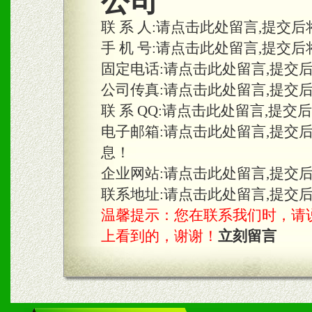
公司
联 系 人:
请点击此处留言,提交后
三、物料及媒体
手 机 号:
请点击此处留言,提交后
固定电话:
请点击此处留言,提交
1、免费提供体验及宣传彩
公司传真:
请点击此处留言,提交
2、不定期在各大知名网站
联 系 QQ:
请点击此处留言,提交
知名度和影响力。
电子邮箱:
请点击此处留言,提交
息！
3、根据地方实际情况提供
企业网站:
请点击此处留言,提交
具。
联系地址:
请点击此处留言,提交
温馨提示：您在联系我们时，请说是在
上看到的，谢谢！
立刻留言
四、市场操作及支持
1、根据区域市场协助制定