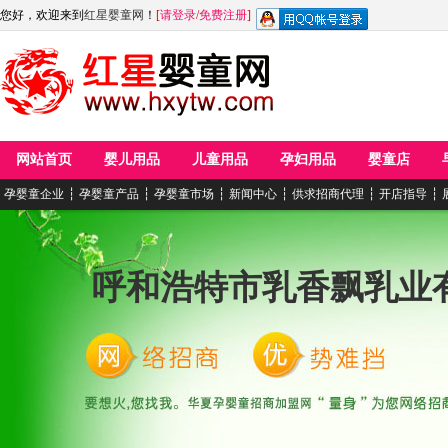
您好，欢迎来到
红星婴童网
！
[
请登录
/
免费注册
]
网站首页
婴儿用品
儿童用品
孕妇用品
婴童店
孕婴童企业
┆
孕婴童产品
┆
孕婴童市场
┆
新闻中心
┆
供求招商代理
┆
开店指导
┆
呼和浩特市乳香飘乳业