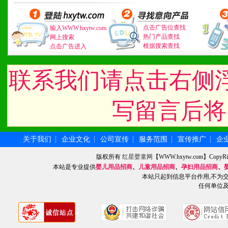
1、广告企划支持：产品手
点击广告位查找
输入WWW.hxytw.com
品全面配赠，免费提供软硬
热门产品查找
网上搜索
根据搜索查找
点击广告进入
册、专柜咨询手册等各种市
联系我们请点击右侧
2、市场保护支持：供优质
统一底价供货、严格保证区
写留言后将
3、对代理商、经销商提供
关于我们
企业文化
公司宣传
服务范围
宣传推广
企
┆
┆
┆
┆
┆
单，税务发票，产品质量报
版权所有
红星婴童网
【WWW.hxytw.com】Cop
4、营销技术支持：因地制
本站是专业提供
婴儿用品招商
、
儿童用品招商
、
孕妇用品招商
、
本站只起到信息平台作用,不为
任何单位
专柜、社区、HS、名人营
5、返利奖励支持：累计进