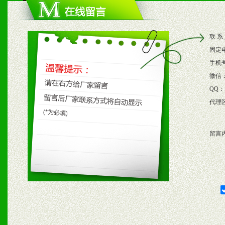
2、根据具体情况公司给予
3、根据市场需要，派驻区
联 系
保产品顺利销售。
固定
4、根据市场情况公司给予
手机
微信
购支持。
QQ：
代理
五、退换货制度
留言
1、给予前期市场操作一定
2、对于临期，滞销品给予
六、服务优势