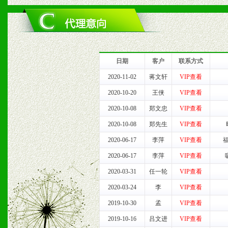
1、完善的信息服务咨询中
我们将及时回复您的疑问。
2、售后服务：突发性产品
日期
客户
联系方式
以及时受理记录并合理妥善
2020-11-02
蒋文轩
VIP查看
2020-10-20
王侠
VIP查看
3、我们时刻整理各区销售
2020-10-08
郑文忠
VIP查看
时收编销售效果显着的案例
2020-10-08
郑先生
VIP查看
2020-06-17
李萍
VIP查看
2020-06-17
李萍
VIP查看
七、招商代理（全国各地）
2020-03-31
任一轮
VIP查看
1、认同我们的经营理念。
2020-03-24
李
VIP查看
2019-10-30
孟
VIP查看
2、具备较好商业信誉和资
2019-10-16
吕文进
VIP查看