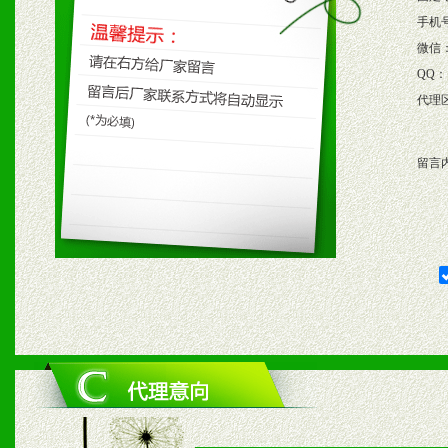
保产品顺利销售。
手机
微信
4、根据市场情况公司给予
QQ：
代理
购支持。
留言
五、退换货制度
1、给予前期市场操作一定
2、对于临期，滞销品给予
六、服务优势
1、完善的信息服务咨询中