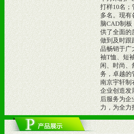
打样10名；
多名。现有
脑CAD制
供了全面的
做到及时跟
品畅销于广
袖T恤、短
闲、时尚、
务，卓越的
南京宇轩制
企业创造发
后服务为企
力，为全力