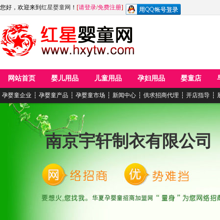
您好，欢迎来到
红星婴童网
！
[
请登录
/
免费注册
]
网站首页
婴儿用品
儿童用品
孕妇用品
婴童店
孕婴童企业
┆
孕婴童产品
┆
孕婴童市场
┆
新闻中心
┆
供求招商代理
┆
开店指导
┆
南京宇轩制衣有限公司