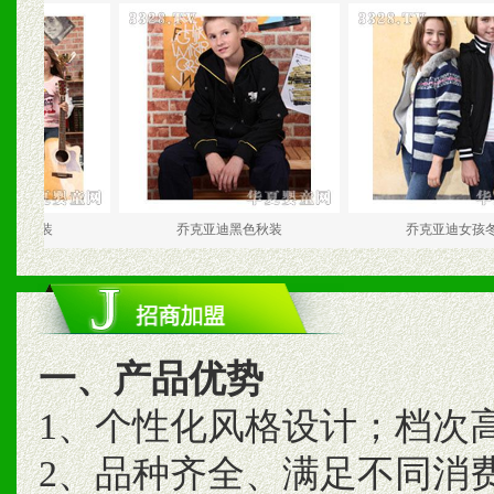
装
乔克亚迪黑色秋装
乔克亚迪女孩冬装
一、产品优势
1、个性化风格设计；档次
2、品种齐全、满足不同消