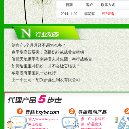
我们将及时回复您的疑问。
日期
客户
联系方式
2、售后服务：突发性产品
2014-11-29
李聪辉
VIP查看
以及时受理记录并合理妥善
3、我们时刻整理各区销售
·
剖宫产6个月月经不调怎么办？
时收编销售效果显着的案例
·
春季增高四要素：高骼奶粉或成黄金密钥
·
倍优天地携手海南待君人才集团，举行战略合
·
如何给宝宝冲奶粉，才不会让它结块？
·
孕期没有带宝贝一起旅行
七、招商代理（全国各地）
·上一个公司：
绍兴步鑫生制衣有限公司
1、认同我们的经营理念。
2、具备较好商业信誉和资
3、具备区域内良好的终端
点击广告位查找
输入WWW.hxytw.com
热门产品查找
4、具备一定业务团队能力
网上搜索