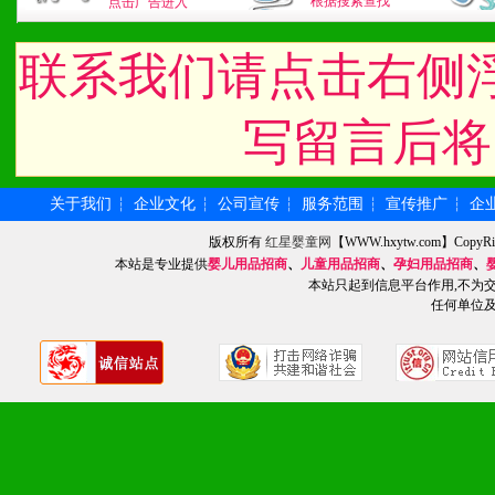
根据搜索查找
点击广告进入
道，医药渠道并为之提供配
联系我们请点击右侧
5、具备较强的市场操作意
写留言后将
八、品牌产品
关于我们
企业文化
公司宣传
服务范围
宣传推广
企
┆
┆
┆
┆
┆
1、不断提升品牌的知名度
版权所有
红星婴童网
【WWW.hxytw.com】Cop
本站是专业提供
婴儿用品招商
、
儿童用品招商
、
孕妇用品招商
、
2、不断开创新产品不断满
本站只起到信息平台作用,不为
任何单位
化。
九、加盟优势
1、广告企划支持：产品手