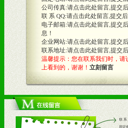
三、物料及媒体
公司传真:
请点击此处留言,提交
1、免费提供体验及宣传彩
联 系 QQ:
请点击此处留言,提交
2、不定期在各大知名网站
电子邮箱:
请点击此处留言,提交
息！
知名度和影响力。
企业网站:
请点击此处留言,提交
3、根据地方实际情况提供
联系地址:
请点击此处留言,提交
温馨提示：您在联系我们时，请说是在
具。
上看到的，谢谢！
立刻留言
四、市场操作及支持
1、根据区域市场协助制定
2、根据具体情况公司给予
联 系
3、根据市场需要，派驻区
固定