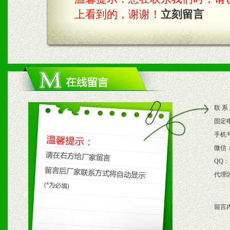
上看到的，谢谢！
立刻留言
四、市场操作及支持
1、根据区域市场协助制定
2、根据具体情况公司给予
3、根据市场需要，派驻区
联 系
保产品顺利销售。
固定
4、根据市场情况公司给予
手机
微信
购支持。
QQ：
代理
五、退换货制度
留言
1、给予前期市场操作一定