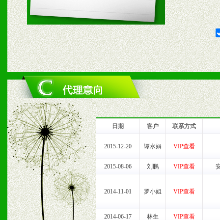
2、对于临期，滞销品给予
六、服务优势
1、完善的信息服务咨询中
我们将及时回复您的疑问。
2、售后服务：突发性产品
日期
客户
联系方式
以及时受理记录并合理妥善
2015-12-20
谭水娟
VIP查看
3、我们时刻整理各区销售
2015-08-06
刘鹏
VIP查看
时收编销售效果显着的案例
2014-11-01
罗小姐
VIP查看
2014-06-17
林生
VIP查看