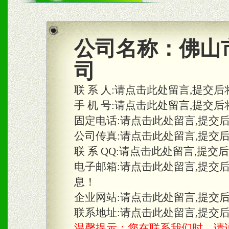
商利润。
2、区域独家经营；建立区
公司名称：
佛山
合作关系。
司
联 系 人:
请点击此处留言,提交后
三、物料及媒体
手 机 号:
请点击此处留言,提交后
固定电话:
请点击此处留言,提交
1、免费提供体验及宣传彩
公司传真:
请点击此处留言,提交
2、不定期在各大知名网站
联 系 QQ:
请点击此处留言,提交
知名度和影响力。
电子邮箱:
请点击此处留言,提交
息！
3、根据地方实际情况提供
企业网站:
请点击此处留言,提交
具。
联系地址:
请点击此处留言,提交
温馨提示：您在联系我们时，请说是在