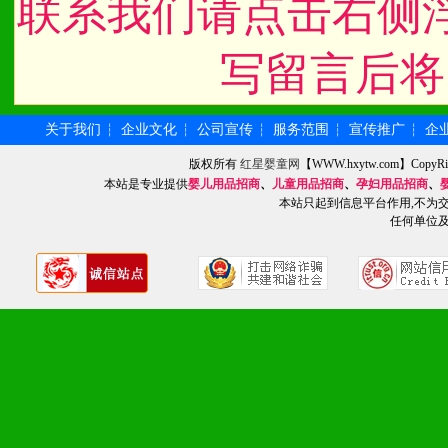
2、不断开创新产品不断满
联系我们请点击右侧
化。
写留言后将
九、加盟优势
关于我们
企业文化
公司宣传
服务范围
宣传推广
企
┆
┆
┆
┆
┆
1、广告企划支持：产品手
版权所有
红星婴童网
【WWW.hxytw.com】Cop
本站是专业提供
婴儿用品招商
、
儿童用品招商
、
孕妇用品招商
、
本站只起到信息平台作用,不为
品全面配赠，免费提供软硬
任何单位
册、专柜咨询手册等各种市
2、市场保护支持：供优质
统一底价供货、严格保证区
3、对代理商、经销商提供
单，税务发票，产品质量报