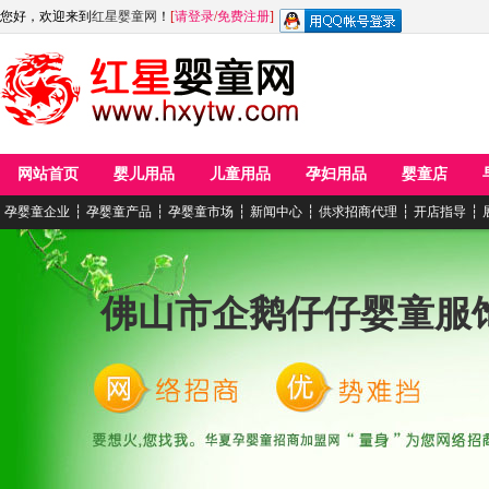
您好，欢迎来到
红星婴童网
！
[
请登录
/
免费注册
]
网站首页
婴儿用品
儿童用品
孕妇用品
婴童店
孕婴童企业
┆
孕婴童产品
┆
孕婴童市场
┆
新闻中心
┆
供求招商代理
┆
开店指导
┆
佛山市企鹅仔仔婴童服