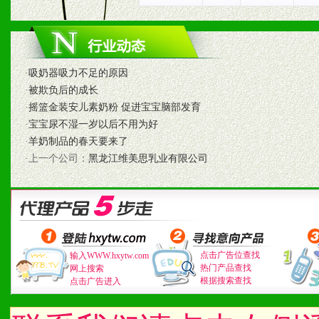
七、招商代理（全国各地）
1、认同我们的经营理念。
2、具备较好商业信誉和资
·
吸奶器吸力不足的原因
·
被欺负后的成长
3、具备区域内良好的终端
·
摇篮金装安儿素奶粉 促进宝宝脑部发育
·
宝宝尿不湿一岁以后不用为好
4、具备一定业务团队能力
·
羊奶制品的春天要来了
·上一个公司：
黑龙江维美思乳业有限公司
道，医药渠道并为之提供配
5、具备较强的市场操作意
八、品牌产品
点击广告位查找
输入WWW.hxytw.com
热门产品查找
网上搜索
根据搜索查找
1、不断提升品牌的知名度
点击广告进入