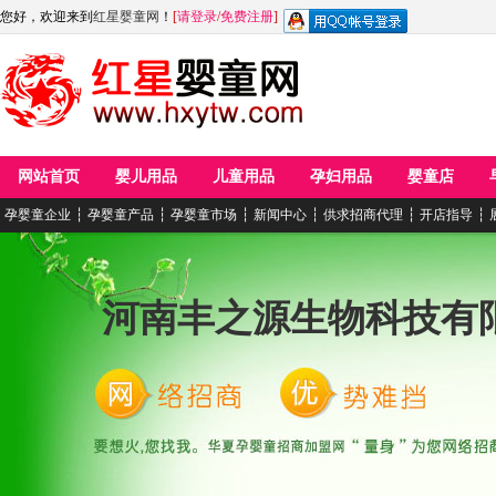
您好，欢迎来到
红星婴童网
！
[
请登录
/
免费注册
]
网站首页
婴儿用品
儿童用品
孕妇用品
婴童店
孕婴童企业
┆
孕婴童产品
┆
孕婴童市场
┆
新闻中心
┆
供求招商代理
┆
开店指导
┆
河南丰之源生物科技有