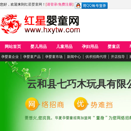
您好，欢迎来到
红星婴童网
！
[
请登录
/
免费注册
]
网站首页
婴儿用品
儿童用品
孕妇用品
婴童店
孕婴童企业
┆
孕婴童产品
┆
孕婴童市场
┆
新闻中心
┆
供求招商代理
┆
开店指导
┆
云和县七巧木玩具有限