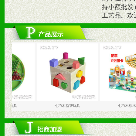
持小额批发
工艺品。欢
木跳棋玩具
七巧木益智玩具
七巧木积木