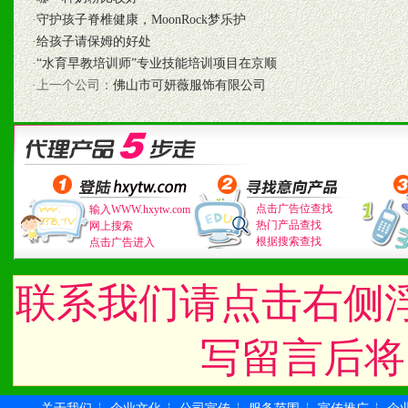
1、认同我们的经营理念。
·
守护孩子脊椎健康，MoonRock梦乐护
2、具备较好商业信誉和资
·
给孩子请保姆的好处
·
“水育早教培训师”专业技能培训项目在京顺
3、具备区域内良好的终端
·上一个公司：
佛山市可妍薇服饰有限公司
4、具备一定业务团队能力
道，医药渠道并为之提供配
5、具备较强的市场操作意
点击广告位查找
输入WWW.hxytw.com
热门产品查找
网上搜索
根据搜索查找
点击广告进入
八、品牌产品
联系我们请点击右侧
1、不断提升品牌的知名度
写留言后将
2、不断开创新产品不断满
化。