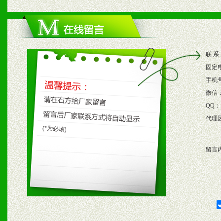
1、根据区域市场协助制定
2、根据具体情况公司给予
联 系
3、根据市场需要，派驻区
固定
保产品顺利销售。
手机
微信
4、根据市场情况公司给予
QQ：
代理
购支持。
留言
五、退换货制度
1、给予前期市场操作一定
2、对于临期，滞销品给予