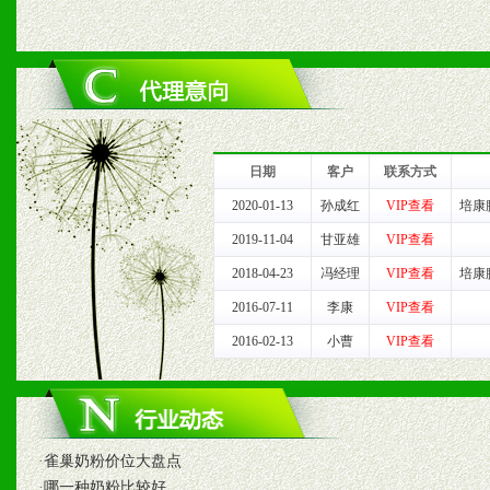
六、服务优势
1、完善的信息服务咨询中
我们将及时回复您的疑问。
日期
客户
联系方式
2、售后服务：突发性产品
2020-01-13
孙成红
VIP查看
培康
2019-11-04
甘亚雄
VIP查看
以及时受理记录并合理妥善
2018-04-23
冯经理
VIP查看
培康
3、我们时刻整理各区销售
2016-07-11
李康
VIP查看
2016-02-13
小曹
VIP查看
时收编销售效果显着的案例
七、招商代理（全国各地）
·
雀巢奶粉价位大盘点
·
哪一种奶粉比较好