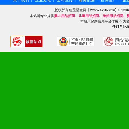
关于我们
企业文化
公司宣传
服务范围
宣传推广
企
┆
┆
┆
┆
┆
版权所有
红星婴童网
【WWW.hxytw.com】Cop
本站是专业提供
婴儿用品招商
、
儿童用品招商
、
孕妇用品招商
、
九、加盟优势
本站只起到信息平台作用,不为
任何单位
1、广告企划支持：产品手
品全面配赠，免费提供软硬
册、专柜咨询手册等各种市
2、市场保护支持：供优质
统一底价供货、严格保证区
3、对代理商、经销商提供
单，税务发票，产品质量报
4、营销技术支持：因地制