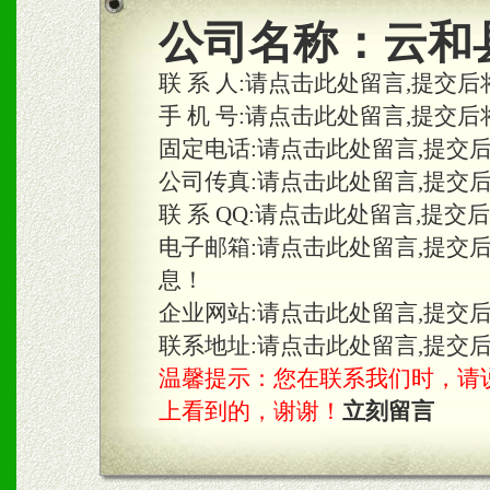
2、区域独家经营；建立区
公司名称：
云和
合作关系。
联 系 人:
请点击此处留言,提交后
手 机 号:
请点击此处留言,提交后
固定电话:
请点击此处留言,提交
三、物料及媒体
公司传真:
请点击此处留言,提交
1、免费提供体验及宣传彩
联 系 QQ:
请点击此处留言,提交
2、不定期在各大知名网站
电子邮箱:
请点击此处留言,提交
息！
知名度和影响力。
企业网站:
请点击此处留言,提交
3、根据地方实际情况提供
联系地址:
请点击此处留言,提交
温馨提示：您在联系我们时，请说是在
具。
上看到的，谢谢！
立刻留言
四、市场操作及支持