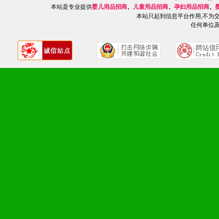
本站是专业提供
婴儿用品招商
、
儿童用品招商
、
孕妇用品招商
、
1、广告企划支持：产品手
本站只起到信息平台作用,不为
任何单位
品全面配赠，免费提供软硬
册、专柜咨询手册等各种市
2、市场保护支持：供优质
统一底价供货、严格保证区
3、对代理商、经销商提供
单，税务发票，产品质量报
4、营销技术支持：因地制
专柜、社区、HS、名人营
5、返利奖励支持：累计进