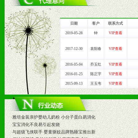
1、完善的信息服务咨询中
我们将及时回复您的疑问。
日期
客户
联系方式
2、售后服务：突发性产品
2019-05-28
钟
VIP查看
以及时受理记录并合理妥善
2017-12-30
袁阳春
VIP查看
3、我们时刻整理各区销售
2016-05-04
乔玉红
VIP查看
时收编销售效果显着的案例
2016-01-25
陈正宇
VIP查看
2015-09-13
王玉韦
VIP查看
七、招商代理（全国各地）
1、认同我们的经营理念。
·
雅培金装亲护婴幼儿奶粉 小分子蛋白易消化
·
宝宝消化不良易引起发烧
2、具备较好商业信誉和资
·
与超级飞侠联手 婴童驱蚊品牌熟睡宝推出新