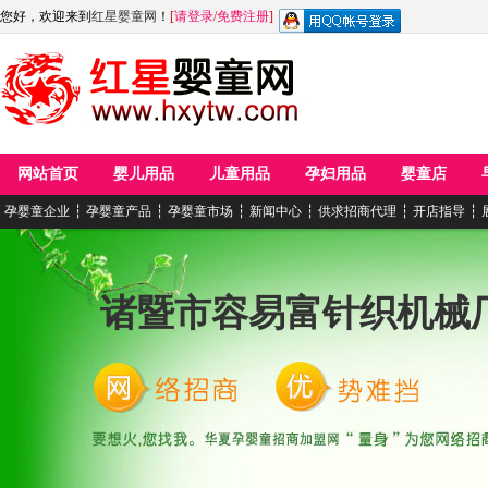
您好，欢迎来到
红星婴童网
！
[
请登录
/
免费注册
]
网站首页
婴儿用品
儿童用品
孕妇用品
婴童店
孕婴童企业
┆
孕婴童产品
┆
孕婴童市场
┆
新闻中心
┆
供求招商代理
┆
开店指导
┆
诸暨市容易富针织机械