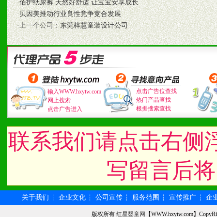
3、具备区域内良好的终端
·
佰护纸尿裤 天然好舒适 让宝宝安享成长
·
贝因美推动行业良性竞争竞合发展
4、具备一定业务团队能力
·上一个公司：
东莞梓慧童装设计公司
道，医药渠道并为之提供配
5、具备较强的市场操作意
点击广告位查找
输入WWW.hxytw.com
热门产品查找
网上搜索
八、品牌产品
根据搜索查找
点击广告进入
1、不断提升品牌的知名度
联系我们请点击右侧
2、不断开创新产品不断满
写留言后将
化。
关于我们
企业文化
公司宣传
服务范围
宣传推广
企
┆
┆
┆
┆
┆
九、加盟优势
版权所有
红星婴童网
【WWW.hxytw.com】Cop