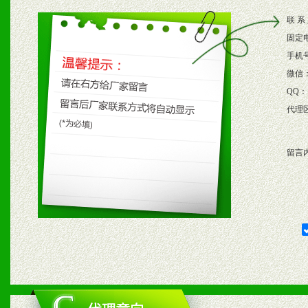
2、根据具体情况公司给予
联 系
3、根据市场需要，派驻区
固定
保产品顺利销售。
手机
微信
4、根据市场情况公司给予
QQ：
代理
购支持。
留言
五、退换货制度
1、给予前期市场操作一定
2、对于临期，滞销品给予
六、服务优势