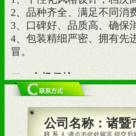
2、品种齐全、满足不同消
3、口碑好、品质高、确保
4、包装精细严密、拥有先
冒。
二、市场保护
1、统一市场价格；建立全
商利润。
2、区域独家经营；建立区
公司名称：
诸暨
合作关系。
联 系 人:
请点击此处留言,提交后