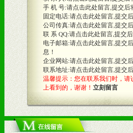
手 机 号:
请点击此处留言,提交后
固定电话:
请点击此处留言,提交
三、物料及媒体
公司传真:
请点击此处留言,提交
1、免费提供体验及宣传彩
联 系 QQ:
请点击此处留言,提交
2、不定期在各大知名网站
电子邮箱:
请点击此处留言,提交
息！
知名度和影响力。
企业网站:
请点击此处留言,提交
3、根据地方实际情况提供
联系地址:
请点击此处留言,提交
温馨提示：您在联系我们时，请说是在
具。
上看到的，谢谢！
立刻留言
四、市场操作及支持
1、根据区域市场协助制定