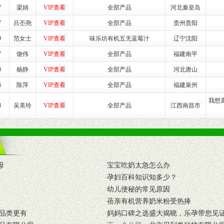
动来帮助经销商启动和拉动市场销售，提供终端物料及宣传促销用品的支持
7
梁娟
VIP查看
全部产品
河北秦皇岛
7
吕丕尧
VIP查看
全部产品
贵州贵阳
入公司经营中，充分了解来自公司的行销计划，产品的发展，以及行业市场
高效和准确的后勤配送物。
9
范女士
VIP查看
味乐坊有机五无蓝莓汁
辽宁沈阳
母婴、儿童产品品类，为中国妈妈、宝宝提供完善的营养健康产品和宣传普
7
饶伟
VIP查看
全部产品
福建南平
0
杨静
VIP查看
全部产品
河北唐山
6
陈萍
VIP查看
全部产品
福建泉州
式与我公司相关负责人取得联系。
我想
8
吴美玲
VIP查看
全部产品
江西南昌市
需详细阅读公司有关制度以及合作加盟流程。
合作洽谈。
母
·
宝宝吃奶太急怎么办
·
孕妇百科知识知多少？
·
幼儿便秘的常见原因
·
蓓亲有机营养奶米粉受热捧
品类更有
·
妈妈口碑之选盛大揭晓，乐孕带您见