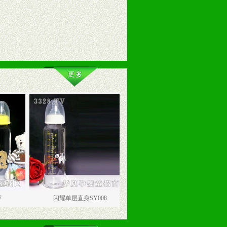
闪耀单层直身SY008
闪耀单层弧形SY019