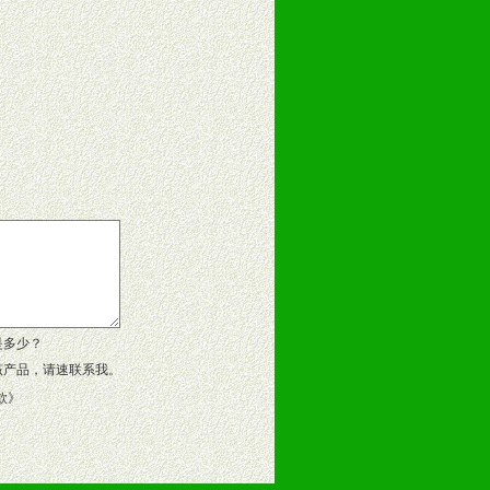
告操作手册、专柜咨询手册等各种市
、假货。
作方案。
是多少？
该产品，请速联系我。
款
》