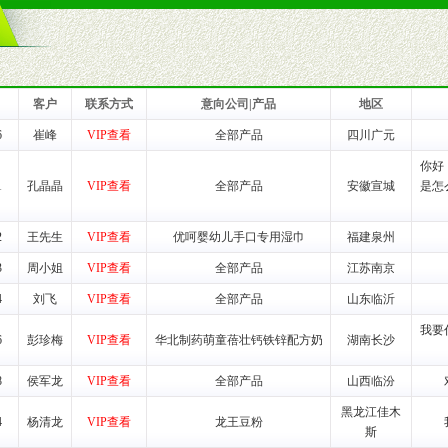
一最低零售价销售，保证良性的价格体系，保证均衡的利润体系。
业信誉，具备地理区位优势。
货。
客户
联系方式
意向公司|产品
地区
6
崔峰
VIP查看
全部产品
四川广元
养师、儿童营养专家为客户提供包括销售、营养、售后服务等各项专业培
你好
1
孔晶晶
VIP查看
全部产品
安徽宣城
是怎
VI手册、专柜、POP终端宣传物料、多样化的促销物品、礼品等。
2
王先生
VIP查看
优呵婴幼儿手口专用湿巾
福建泉州
商提供活动策划，物料支持、人员支持等。媒体宣传支持
3
周小姐
VIP查看
全部产品
江苏南京
等全国性投放，扩大产品体宣传支持
4
刘飞
VIP查看
全部产品
山东临沂
等全国性投放，扩大产品宣传，提高产品美誉度。
我要
6
彭珍梅
VIP查看
华北制药萌童蓓壮钙铁锌配方奶
湖南长沙
断性经营权益。
销售情况派人员驻地指导。
8
侯军龙
VIP查看
全部产品
山西临汾
应的政策，充分保证经销产品丰厚的利润空间和市场经营的高额回报。
黑龙江佳木
4
杨清龙
VIP查看
龙王豆粉
证经销商合作零风险。
斯