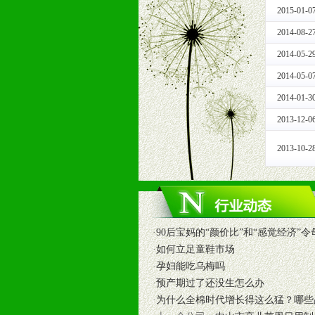
9、及时有力的推出各种终端促销活
2015-01-0
拉宝、海报、试用装等）
2014-08-2
10、提供信息支持，使经销商商融
11、提供方便、快捷、灵活、安全、
2014-05-2
12、不断寻求国际前缘产品，完善
2014-05-0
和终端客户提供更好的支持和服务。
2014-01-3
2013-12-0
十二、加盟方法
1、通过电话、邮件、网上留言等方
2013-10-2
2、与我公司相关人员取得联系之后
3、加盟者也可到我公司实地考察，
·
90后宝妈的“颜价比”和“感觉经济”令
·
如何立足童鞋市场
·
孕妇能吃乌梅吗
·
预产期过了还没生怎么办
·
为什么全棉时代增长得这么猛？哪些