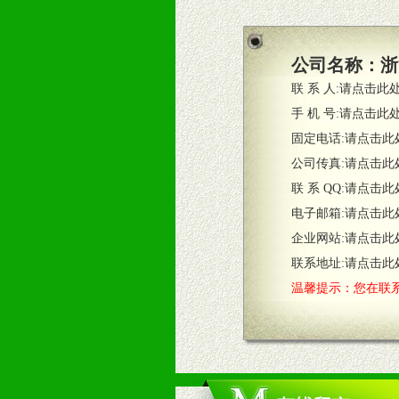
1、根据区域市场协助制定具体营销
2、根据具体情况公司给予必要市场
3、根据市场需要，派驻区域销售人
公司名称：
浙
4、根据市场情况公司给予专职或兼
联 系 人:
请点击此
五、退换货制度
手 机 号:
请点击此
1、给予前期市场操作一定比例退换
固定电话:
请点击此
2、对于临期，滞销品给予一定比例
公司传真:
请点击此
联 系 QQ:
请点击此
六、服务优势
电子邮箱:
请点击此
1、完善的信息服务咨询中心：本着
企业网站:
请点击此
2、售后服务：突发性产品问题或消
3、我们时刻整理各区销售情况，帮
联系地址:
请点击此
温馨提示：您在联系
七、招商代理（全国各地）
1、认同我们的经营理念。
2、具备较好商业信誉和资金实力。
3、具备区域内良好的终端网点和销
4、具备一定业务团队能力覆盖区域