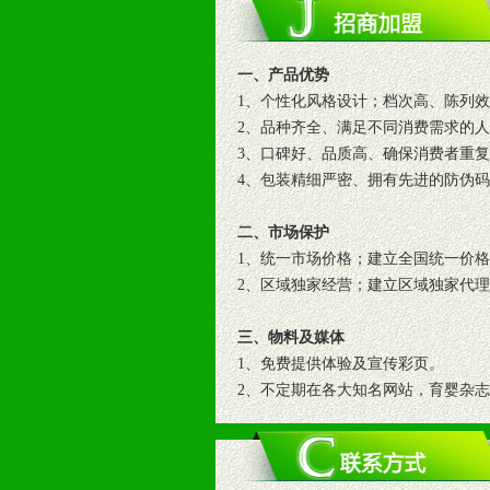
一、产品优势
1、个性化风格设计；档次高、陈列
2、品种齐全、满足不同消费需求的
3、口碑好、品质高、确保消费者重
4、包装精细严密、拥有先进的防伪
二、市场保护
1、统一市场价格；建立全国统一价
2、区域独家经营；建立区域独家代
三、物料及媒体
1、免费提供体验及宣传彩页。
2、不定期在各大知名网站，育婴杂
3、根据地方实际情况提供销售喷绘
四、市场操作及支持