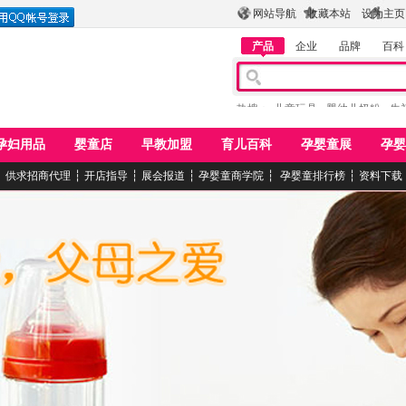
网站导航
收藏本站
设为主页
产品
企业
品牌
百科
热搜：
儿童玩具
婴幼儿奶粉
牛
孕妇用品
婴童店
早教加盟
育儿百科
孕婴童展
孕婴
┆
供求招商代理
┆
开店指导
┆
展会报道
┆
孕婴童商学院
┆
孕婴童排行榜
┆
资料下载