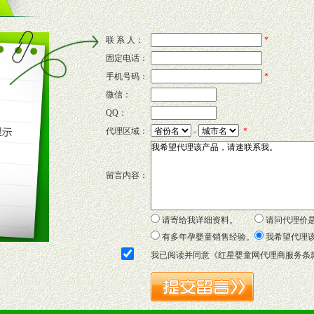
意识和配合意识。
联 系 人：
*
固定电话：
的新需求及适应市场变化。
手机号码：
*
微信：
QQ：
P宣传画、三折页及宣传礼品全面配赠，免费提供软硬性平面广告、电台广
代理区域：
-
*
套合法经营手续，采取统一底价供货、严格保证区域市场独占，杜绝串货
留言内容：
证明复印件，财务以帐单，税务发票，产品质量报告检测单，产品批号；
方案，专家顾问团提供专柜、社区、HS、名人营销等各种模式市场实战操
年终完成任务返利。
请寄给我详细资料。
请问代理价
务，提供企划、咨询、培训等企业售后服务。
有多年孕婴童销售经验。
我希望代理
保障制度，使经销商市场操作全程无忧。
我已阅读并同意《
红星婴童网代理商服务条
品或保健食品相关渠道者。
好的商业道德，良好的商誉，良好的市场网络的公司及销售自然人。