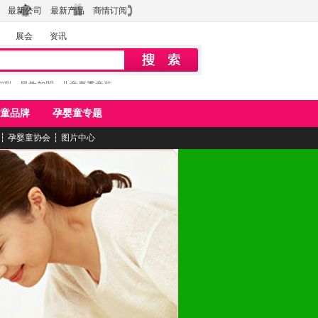
最新公司
最新产品
商情订阅
展会
资讯
初乳
早教加盟
儿童夏季童装
童品牌
孕婴童专题
┆
孕婴童协会
┆
图片中心