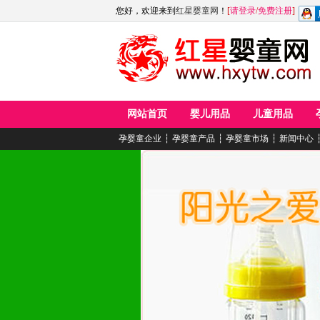
您好，欢迎来到
红星婴童网
！
[
请登录
/
免费注册
]
网站首页
婴儿用品
儿童用品
孕婴童企业
┆
孕婴童产品
┆
孕婴童市场
┆
新闻中心