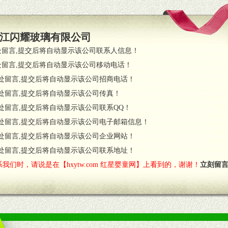
策略。
支持。
员全程跟踪服务，以确保产品顺利销售。
江闪耀玻璃有限公司
职的业务代表及终端导购支持。
处留言,提交后将自动显示该公司联系人信息！
处留言,提交后将自动显示该公司移动电话！
货政策。
处留言,提交后将自动显示该公司招商电话！
调换政策。
处留言,提交后将自动显示该公司传真！
处留言,提交后将自动显示该公司联系QQ！
处留言,提交后将自动显示该公司电子邮箱信息！
对代理商负责的态度，我们将及时回复您的疑问。
处留言,提交后将自动显示该公司企业网站！
费者意见反馈，我们予以及时受理记录并合理妥善解决。
您诊断、分析市场，及时收编销售效果显着的案例，与您共商启动市场。
处留言,提交后将自动显示该公司联系地址！
我们时，请说是在【hxytw.com 红星婴童网】上看到的，谢谢！
立刻留
售渠道。
的流通渠道，孕婴童渠道，医药渠道并为之提供配送服务。