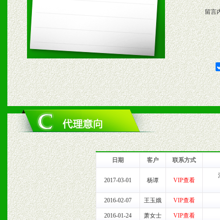
留言
五、退换货制度
1、给予前期市场操作一定
2、对于临期，滞销品给予
六、服务优势
1、完善的信息服务咨询中
我们将及时回复您的疑问。
日期
客户
联系方式
2、售后服务：突发性产品
2017-03-01
杨谭
VIP查看
以及时受理记录并合理妥善
2016-02-07
王玉娥
VIP查看
2016-01-24
萧女士
VIP查看