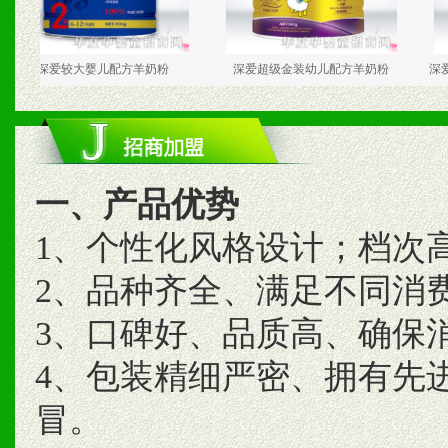
较大婴儿配方羊奶粉
深爱超级金装幼儿配方羊奶粉
深爱超级金装
一、产品优势
1、个性化风格设计；档次
2、品种齐全、满足不同消
3、口碑好、品质高、确保
4、包装精细严密、拥有先
冒。