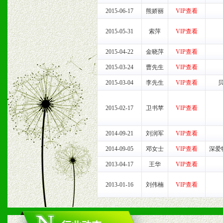
3、我们时刻整理各区销售
2015-06-17
熊娇丽
VIP查看
时收编销售效果显着的案例
2015-05-31
索萍
VIP查看
2015-04-22
金晓萍
VIP查看
七、招商代理（全国各地）
2015-03-24
曹先生
VIP查看
1、认同我们的经营理念。
2015-03-04
李先生
VIP查看
2、具备较好商业信誉和资
2015-02-17
卫书苹
VIP查看
3、具备区域内良好的终端
2014-09-21
刘润军
VIP查看
4、具备一定业务团队能力
2014-09-05
邓女士
VIP查看
深爱
2013-04-17
王华
VIP查看
道，医药渠道并为之提供配
2013-01-16
刘伟楠
VIP查看
5、具备较强的市场操作意