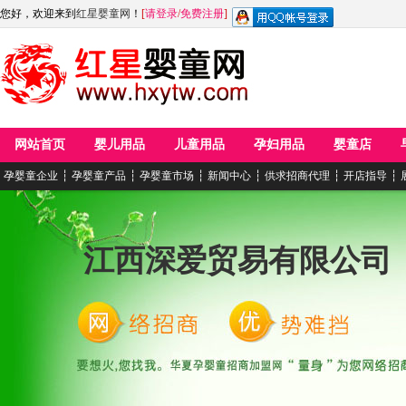
您好，欢迎来到
红星婴童网
！
[
请登录
/
免费注册
]
网站首页
婴儿用品
儿童用品
孕妇用品
婴童店
孕婴童企业
┆
孕婴童产品
┆
孕婴童市场
┆
新闻中心
┆
供求招商代理
┆
开店指导
┆
江西深爱贸易有限公司