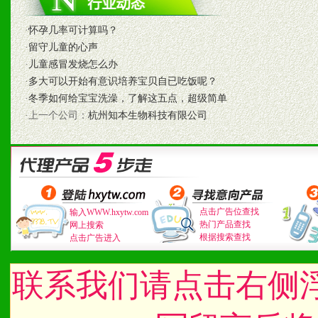
八、品牌产品
·
怀孕几率可计算吗？
1、不断提升品牌的知名度
·
留守儿童的心声
·
儿童感冒发烧怎么办
2、不断开创新产品不断满
·
多大可以开始有意识培养宝贝自已吃饭呢？
·
冬季如何给宝宝洗澡，了解这五点，超级简单
化。
·上一个公司：
杭州知本生物科技有限公司
九、加盟优势
1、广告企划支持：产品手
点击广告位查找
输入WWW.hxytw.com
热门产品查找
网上搜索
品全面配赠，免费提供软硬
根据搜索查找
点击广告进入
册、专柜咨询手册等各种市
联系我们请点击右侧
2、市场保护支持：供优质