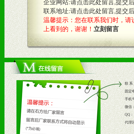
企业网站:
请点击此处留言,提交
3、根据地方实际情况提供
联系地址:
请点击此处留言,提交
温馨提示：您在联系我们时，请说是在
具。
上看到的，谢谢！
立刻留言
四、市场操作及支持
1、根据区域市场协助制定
2、根据具体情况公司给予
联 系
3、根据市场需要，派驻区
固定
保产品顺利销售。
手机
微信
4、根据市场情况公司给予
QQ：
代理
购支持。