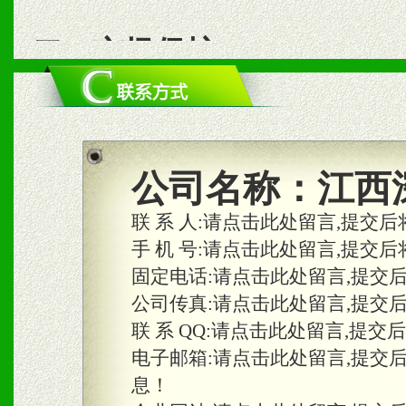
二、市场保护
1、统一市场价格；建立全
商利润。
2、区域独家经营；建立区
公司名称：
江西
合作关系。
联 系 人:
请点击此处留言,提交后
手 机 号:
请点击此处留言,提交后
固定电话:
请点击此处留言,提交
三、物料及媒体
公司传真:
请点击此处留言,提交
1、免费提供体验及宣传彩
联 系 QQ:
请点击此处留言,提交
2、不定期在各大知名网站
电子邮箱:
请点击此处留言,提交
息！
知名度和影响力。