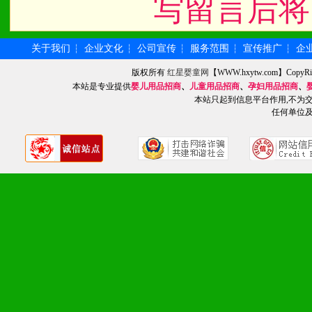
写留言后将
统一底价供货、严格保证区
3、对代理商、经销商提供
关于我们
企业文化
公司宣传
服务范围
宣传推广
企
┆
┆
┆
┆
┆
单，税务发票，产品质量报
版权所有
红星婴童网
【WWW.hxytw.com】Cop
本站是专业提供
婴儿用品招商
、
儿童用品招商
、
孕妇用品招商
、
4、营销技术支持：因地制
本站只起到信息平台作用,不为
任何单位
专柜、社区、HS、名人营
5、返利奖励支持：累计进
6、售后服务支持：营销全
培训等企业售后服务。
7、退换货支持：诚信为本
场操作全程无忧。