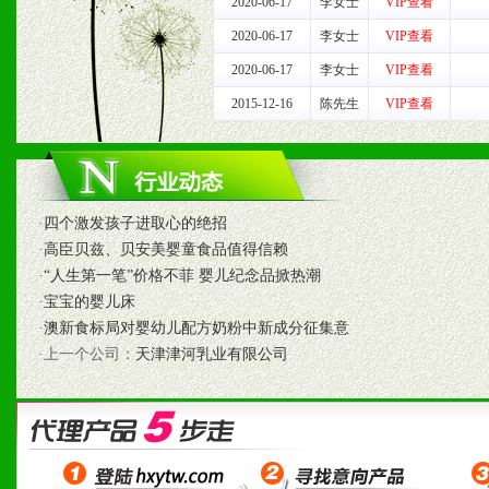
2020-06-17
李女士
VIP查看
七、招商代理（全国各地）
2020-06-17
李女士
VIP查看
1、认同我们的经营理念。
2020-06-17
李女士
VIP查看
2、具备较好商业信誉和资
2015-12-16
陈先生
VIP查看
3、具备区域内良好的终端
4、具备一定业务团队能力
·
四个激发孩子进取心的绝招
道，医药渠道并为之提供配
·
高臣贝兹、贝安美婴童食品值得信赖
·
“人生第一笔”价格不菲 婴儿纪念品掀热潮
5、具备较强的市场操作意
·
宝宝的婴儿床
·
澳新食标局对婴幼儿配方奶粉中新成分征集意
·上一个公司：
天津津河乳业有限公司
八、品牌产品
1、不断提升品牌的知名度