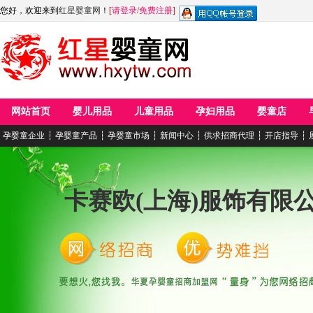
您好，欢迎来到
红星婴童网
！
[
请登录
/
免费注册
]
网站首页
婴儿用品
儿童用品
孕妇用品
婴童店
孕婴童企业
┆
孕婴童产品
┆
孕婴童市场
┆
新闻中心
┆
供求招商代理
┆
开店指导
┆
卡赛欧(上海)服饰有限