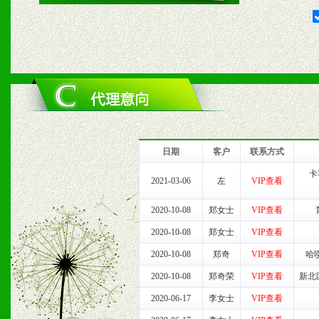
2、对于临期，滞销品给予
六、服务优势
1、完善的信息服务咨询中
我们将及时回复您的疑问。
日期
客户
联系方式
2、售后服务：突发性产品
卡
2021-03-06
左
VIP查看
以及时受理记录并合理妥善
2020-10-08
郑女士
VIP查看
2020-10-08
郑女士
VIP查看
3、我们时刻整理各区销售
2020-10-08
郑奇
VIP查看
哈
时收编销售效果显着的案例
2020-10-08
郑奇荣
VIP查看
新北
2020-06-17
李女士
VIP查看