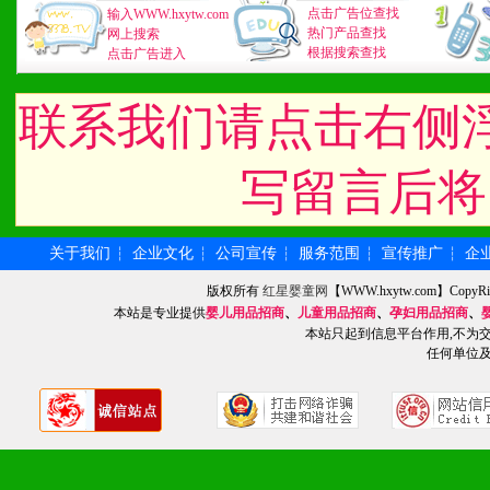
2、不断开创新产品不断满
点击广告位查找
输入WWW.hxytw.com
热门产品查找
网上搜索
化。
根据搜索查找
点击广告进入
联系我们请点击右侧
九、加盟优势
写留言后将
1、广告企划支持：产品手
品全面配赠，免费提供软硬
关于我们
企业文化
公司宣传
服务范围
宣传推广
企
┆
┆
┆
┆
┆
册、专柜咨询手册等各种市
版权所有
红星婴童网
【WWW.hxytw.com】Cop
本站是专业提供
婴儿用品招商
、
儿童用品招商
、
孕妇用品招商
、
2、市场保护支持：供优质
本站只起到信息平台作用,不为
任何单位
统一底价供货、严格保证区
3、对代理商、经销商提供
单，税务发票，产品质量报