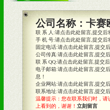
商利润。
2、区域独家经营；建立区
公司名称：
卡赛
合作关系。
联 系 人:
请点击此处留言,提交后
手 机 号:
请点击此处留言,提交后
固定电话:
请点击此处留言,提交
三、物料及媒体
公司传真:
请点击此处留言,提交
1、免费提供体验及宣传彩
联 系 QQ:
请点击此处留言,提交
2、不定期在各大知名网站
电子邮箱:
请点击此处留言,提交
息！
知名度和影响力。
企业网站:
请点击此处留言,提交
3、根据地方实际情况提供
联系地址:
请点击此处留言,提交
温馨提示：您在联系我们时，请说是在
具。
上看到的，谢谢！
立刻留言