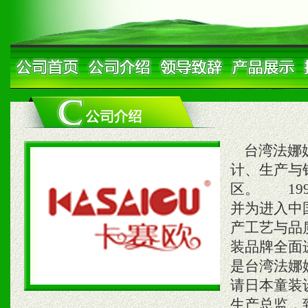
台湾法娜妮
计、生产与
区。 19
并为进入中
产工艺与品质，
装品牌全面
是台湾法娜
请日本童装
生产总监，致力