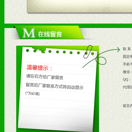
四、市场操作及支持
1、根据区域市场协助制定
2、根据具体情况公司给予
联 系
3、根据市场需要，派驻区
固定
保产品顺利销售。
手机
微信
4、根据市场情况公司给予
QQ：
代理
购支持。
留言
五、退换货制度
1、给予前期市场操作一定