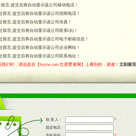
处留言,提交后将自动显示该公司移动电话！
货政策。
处留言,提交后将自动显示该公司招商电话！
调换政策。
处留言,提交后将自动显示该公司传真！
处留言,提交后将自动显示该公司联系QQ！
处留言,提交后将自动显示该公司电子邮箱信息！
对代理商负责的态度，我们将及时回复您的疑问。
处留言,提交后将自动显示该公司企业网站！
费者意见反馈，我们予以及时受理记录并合理妥善解决。
您诊断、分析市场，及时收编销售效果显着的案例，与您共商启动市场。
处留言,提交后将自动显示该公司联系地址！
我们时，请说是在【hxytw.com 红星婴童网】上看到的，谢谢！
立刻留
售渠道。
的流通渠道，孕婴童渠道，医药渠道并为之提供配送服务。
意识和配合意识。
联 系 人：
*
固定电话：
的新需求及适应市场变化。
手机号码：
*