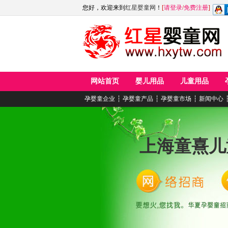
您好，欢迎来到
红星婴童网
！
[
请登录
/
免费注册
]
网站首页
婴儿用品
儿童用品
孕婴童企业
┆
孕婴童产品
┆
孕婴童市场
┆
新闻中心
上海童熹儿