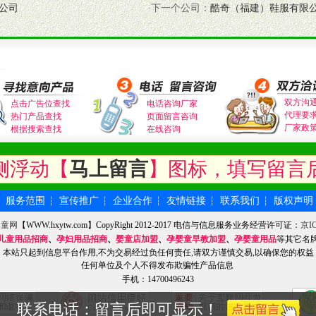
公司
·下一个公司：
酷奇（福建）鞋服有限
式与我公司相关负责人取得联系。
需详细阅读公司有关制度以及合作加盟流程。
合作洽谈。
双方沟
点击广告位查找
电话咨询厂家
代理要
热门产品查找
页面留言咨询
厂家政
根据搜索查找
在线咨询
侧浮动【
马上留言
】图标，填写留言
服务范围
宣传推广
企业合作
友情链接
联系我们
版权声明
┆
┆
┆
┆
┆
┆
婴童网
【WWW.hxytw.com】CopyRight 2012-2017 电信与信息服务业务经营许可证：
京IC
儿童用品招商
、
孕妇用品招商
、
婴童店加盟
、
孕婴童早教加盟
、
孕婴童用品
等其它名
本站只起到信息平台作用,不为交易经过负任何责任,请双方谨慎交易,以确保您的权益
任何单位及个人不得发布欺骗性产品信息
手机：14700496243
联系电话：留言后即可显示！