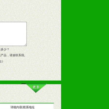
告操作手册、专柜咨询手册等各种市
、假货。
作方案。
是多少？
该产品，请速联系我。
款
》
详细内容|联系地址