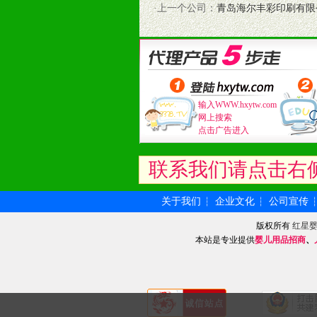
·上一个公司：
青岛海尔丰彩印刷有限
和终端客户提供更好的支持和服务。
十二、加盟方法
1、通过电话、邮件、网上留言等方
2、与我公司相关人员取得联系之后
3、加盟者也可到我公司实地考察，
输入WWW.hxytw.com
网上搜索
点击广告进入
联系我们请点击右
关于我们
企业文化
公司宣传
┆
┆
版权所有
红星
本站是专业提供
婴儿用品招商
、