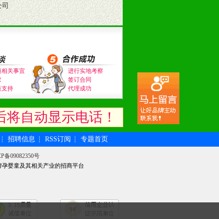
公司
通相关事宜
进行实地考察
求
签订合同
策支持
代理成功
后将自动显示电话！
招聘信息
RSS订阅
专题首页
┆
┆
┆
P备09082350号
牌孕婴童及其相关产业的招商平台