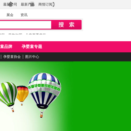
最新公司
最新产品
商情订阅
展会
资讯
初乳
早教加盟
儿童夏季童装
童品牌
孕婴童专题
┆
孕婴童协会
┆
图片中心