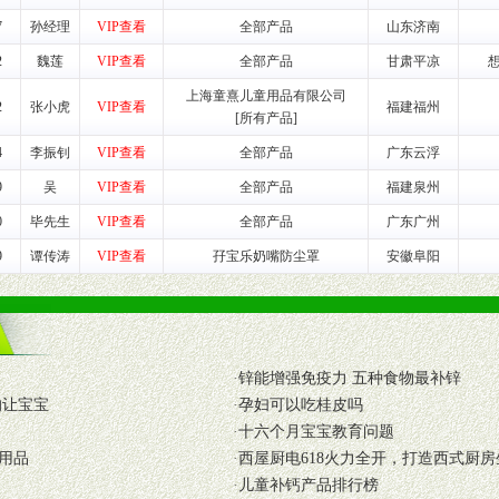
7
孙经理
VIP查看
全部产品
山东济南
养师、儿童营养专家为客户提供包括销售、营养、售后服务等各项专业培
2
魏莲
VIP查看
全部产品
甘肃平凉
上海童熹儿童用品有限公司
2
张小虎
VIP查看
福建福州
VI手册、专柜、POP终端宣传物料、多样化的促销物品、礼品等。
[所有产品]
4
李振钊
VIP查看
全部产品
广东云浮
商提供活动策划，物料支持、人员支持等。媒体宣传支持
9
吴
VIP查看
全部产品
福建泉州
等全国性投放，扩大产品体宣传支持
等全国性投放，扩大产品宣传，提高产品美誉度。
0
毕先生
VIP查看
全部产品
广东广州
9
谭传涛
VIP查看
孖宝乐奶嘴防尘罩
安徽阜阳
断性经营权益。
销售情况派人员驻地指导。
应的政策，充分保证经销产品丰厚的利润空间和市场经营的高额回报。
证经销商合作零风险。
·
锌能增强免疫力 五种食物最补锌
动来帮助经销商启动和拉动市场销售，提供终端物料及宣传促销用品的支持
的让宝宝
·
孕妇可以吃桂皮吗
·
十六个月宝宝教育问题
入公司经营中，充分了解来自公司的行销计划，产品的发展，以及行业市场
用品
·
西屋厨电618火力全开，打造西式厨房
高效和准确的后勤配送物。
·
儿童补钙产品排行榜
母婴、儿童产品品类，为中国妈妈、宝宝提供完善的营养健康产品和宣传普