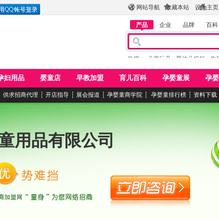
网站导航
收藏本站
设为主页
产品
企业
品牌
百科
热搜：
儿童玩具
婴幼儿奶粉
牛
孕妇用品
婴童店
早教加盟
育儿百科
孕婴童展
孕婴
┆
供求招商代理
┆
开店指导
┆
展会报道
┆
孕婴童商学院
┆
孕婴童排行榜
┆
资料下载
童用品有限公司