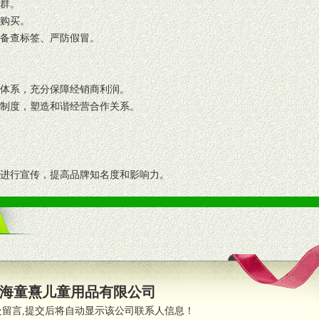
人群。
复购买。
码备查标签、严防假冒。
格体系，充分保障经销商利润。
理制度，塑造和谐经营合作关系。
志进行宣传，提高品牌知名度和影响力。
画、促销架等销售道具。
策略。
支持。
员全程跟踪服务，以确保产品顺利销售。
海童熹儿童用品有限公司
职的业务代表及终端导购支持。
处留言,提交后将自动显示该公司联系人信息！