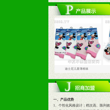
迪斯尼女童连裤袜
迪士尼儿童薄棉袜
迪士
一、产品优势
1、个性化风格设计；档次高、陈列