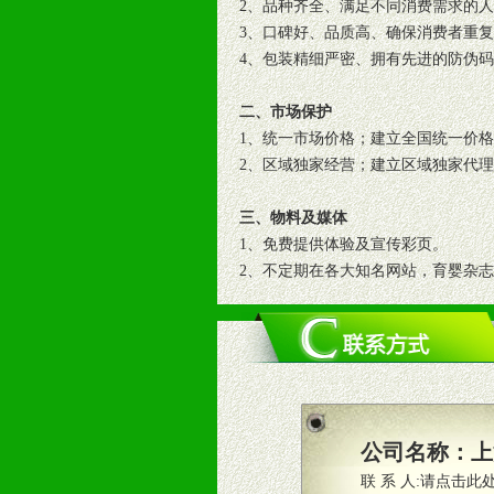
2、品种齐全、满足不同消费需求的
3、口碑好、品质高、确保消费者重
4、包装精细严密、拥有先进的防伪
二、市场保护
1、统一市场价格；建立全国统一价
2、区域独家经营；建立区域独家代
三、物料及媒体
1、免费提供体验及宣传彩页。
2、不定期在各大知名网站，育婴杂
3、根据地方实际情况提供销售喷绘
四、市场操作及支持
1、根据区域市场协助制定具体营销
2、根据具体情况公司给予必要市场
3、根据市场需要，派驻区域销售人
公司名称：
上
4、根据市场情况公司给予专职或兼
联 系 人:
请点击此