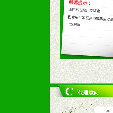
九、加盟优势
1、广告企划支持：产品手册、PO
场武器。
2、市场保护支持：供优质产品，全
3、对代理商、经销商提供公司资执
4、营销技术支持：因地制宜，采取
5、返利奖励支持：累计进货奖励，
6、售后服务支持：营销全程跟踪服
7、退换货支持：诚信为本的退换货
十、代理条件
1、拥有婴幼儿产品经销网络，营养
2、认同公司产品及经营理念，有良
3、严格按照统一最低渠道价格，统
4、具有一定的资金实力，良好的商
5、为维护区域经销商利益，不得窜
日期