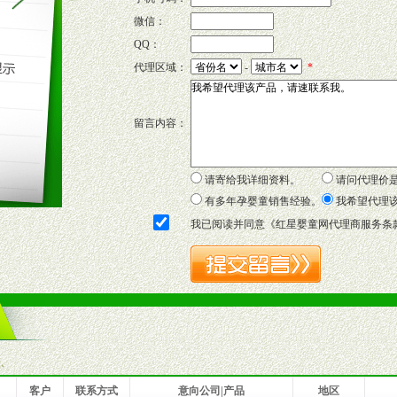
微信：
QQ：
P宣传画、三折页及宣传礼品全面配赠，免费提供软硬性平面广告、电台广
代理区域：
-
*
套合法经营手续，采取统一底价供货、严格保证区域市场独占，杜绝串货
留言内容：
证明复印件，财务以帐单，税务发票，产品质量报告检测单，产品批号；
方案，专家顾问团提供专柜、社区、HS、名人营销等各种模式市场实战操
年终完成任务返利。
请寄给我详细资料。
请问代理价
务，提供企划、咨询、培训等企业售后服务。
有多年孕婴童销售经验。
我希望代理
保障制度，使经销商市场操作全程无忧。
我已阅读并同意《
红星婴童网代理商服务条
品或保健食品相关渠道者。
好的商业道德，良好的商誉，良好的市场网络的公司及销售自然人。
一最低零售价销售，保证良性的价格体系，保证均衡的利润体系。
业信誉，具备地理区位优势。
货。
客户
联系方式
意向公司|产品
地区