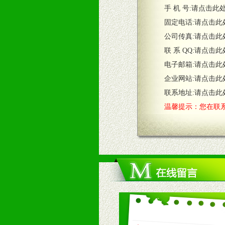
五、退换货制度
手 机 号:
请点击此
1、给予前期市场操作一定比例退换
固定电话:
请点击此
2、对于临期，滞销品给予一定比例
公司传真:
请点击此
联 系 QQ:
请点击此
六、服务优势
电子邮箱:
请点击此
1、完善的信息服务咨询中心：本着
企业网站:
请点击此
2、售后服务：突发性产品问题或消
3、我们时刻整理各区销售情况，帮
联系地址:
请点击此
温馨提示：您在联系
七、招商代理（全国各地）
1、认同我们的经营理念。
2、具备较好商业信誉和资金实力。
3、具备区域内良好的终端网点和销
4、具备一定业务团队能力覆盖区域
5、具备较强的市场操作意识，投入
八、品牌产品
1、不断提升品牌的知名度，美誉度。
2、不断开创新产品不断满足消费者