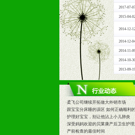
十一、公司支持
2017-07-0
1、免费人员培训支持
由销售明星、业务拓展能手、专业营
2015-04-0
2、终端宣传品支持
2014-12-1
提供全国统一的产品手册、妈妈手册、
3、大型促销活动支持
2014-12-0
根据市场开发需要，为代理商、经销
2014-11-0
专业的孕婴童媒体、杂志、直销目录
专业的孕婴童媒体、杂志、直销目录
2014-10-3
4、专业完善的售后服务支持
2013-09-1
5、确保经销商相应区域内的独家垄
6、实施经营管理支持，根据经销商
7、严格控制价格的波动，并给予相
8、提供合理的退换货保障制度，保
·
柔飞公司继续开拓做大外销市场
9、及时有力的推出各种终端促销活
·
跟宝宝分床睡的误区 如何正确顺利
拉宝、海报、试用装等）
·
护理好宝宝，别让他沾上小儿肺炎
10、提供信息支持，使经销商商融
·
深受妈妈欢迎的贝莱康产后卫生护理
11、提供方便、快捷、灵活、安全、
·
产前检查的最佳时间
12、不断寻求国际前缘产品，完善