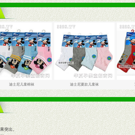
尼儿童棉袜
迪士尼夏款儿童袜
迪斯尼宝
效果突出。