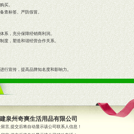
复购买。
码备查标签、严防假冒。
格体系，充分保障经销商利润。
理制度，塑造和谐经营合作关系。
志进行宣传，提高品牌知名度和影响力。
画、促销架等销售道具。
策略。
支持。
员全程跟踪服务，以确保产品顺利销售。
建泉州奇爽生活用品有限公司
职的业务代表及终端导购支持。
处留言,提交后将自动显示该公司联系人信息！