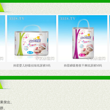
帅星婴儿秒吸祛味纸尿裤S码
帅星瞬吸整夜干爽纸尿裤M码
帅星瞬
效果突出。
人群。