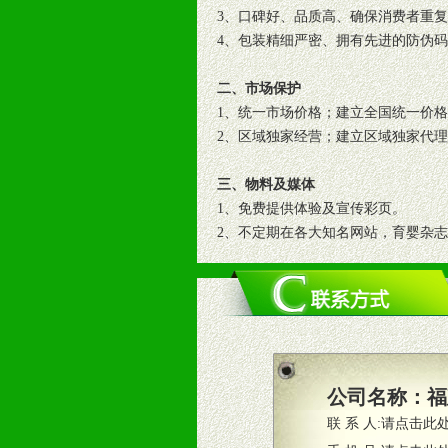
3、口碑好、品质高、确保消费者重
4、包装精细严密、拥有先进的防伪
二、市场保护
1、统一市场价格；建立全国统一价
2、区域独家经营；建立区域独家代
三、物料及媒体
1、免费提供体验及宣传彩页。
2、不定期在各大知名网站，育婴杂
3、根据地方实际情况提供销售喷绘
四、市场操作及支持
1、根据区域市场协助制定具体营销
2、根据具体情况公司给予必要市场
3、根据市场需要，派驻区域销售人
公司名称：
福
4、根据市场情况公司给予专职或兼
联 系 人:
请点击此