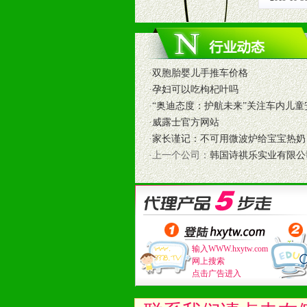
和终端客户提供更好的支持和服务。
十二、加盟方法
1、通过电话、邮件、网上留言等方
2、与我公司相关人员取得联系之后
·
双胞胎婴儿手推车价格
3、加盟者也可到我公司实地考察，
·
孕妇可以吃枸杞叶吗
·
“奥迪态度：护航未来”关注车内儿童
·
威露士官方网站
·
家长谨记：不可用微波炉给宝宝热奶
·上一个公司：
韩国诗祺乐实业有限公
输入WWW.hxytw.com
网上搜索
点击广告进入