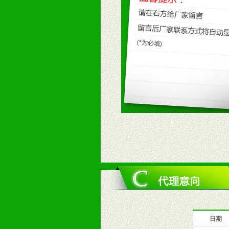
九、加盟优势
1、广告企划支持：产品手册、PO
场武器。
2、市场保护支持：供优质产品，全
3、对代理商、经销商提供公司资执
4、营销技术支持：因地制宜，采取
5、返利奖励支持：累计进货奖励，
6、售后服务支持：营销全程跟踪服
7、退换货支持：诚信为本的退换货
十、代理条件
1、拥有婴幼儿产品经销网络，营养
2、认同公司产品及经营理念，有良
3、严格按照统一最低渠道价格，统
4、具有一定的资金实力，良好的商
5、为维护区域经销商利益，不得窜
日期
十一、公司支持