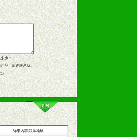
告操作手册、专柜咨询手册等各种市
、假货。
作方案。
是多少？
该产品，请速联系我。
款
》
详细内容|联系地址