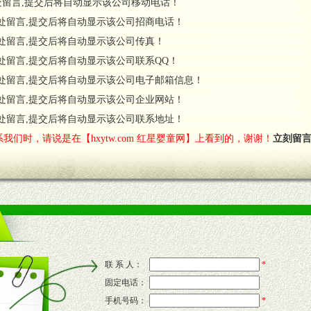
处留言,提交后将自动显示该公司移动电话！
货政策。
处留言,提交后将自动显示该公司招商电话！
调换政策。
处留言,提交后将自动显示该公司传真！
处留言,提交后将自动显示该公司联系QQ！
处留言,提交后将自动显示该公司电子邮箱信息！
对代理商负责的态度，我们将及时回复您的疑问。
处留言,提交后将自动显示该公司企业网站！
费者意见反馈，我们予以及时受理记录并合理妥善解决。
您诊断、分析市场，及时收编销售效果显着的案例，与您共商启动市场。
处留言,提交后将自动显示该公司联系地址！
我们时，请说是在【hxytw.com 红星婴童网】上看到的，谢谢！
立刻留
售渠道。
的流通渠道，孕婴童渠道，医药渠道并为之提供配送服务。
意识和配合意识。
联 系 人：
*
固定电话：
的新需求及适应市场变化。
手机号码：
*