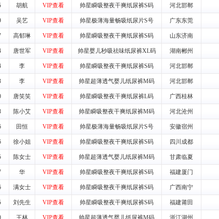
5
胡航
VIP查看
帅星瞬吸整夜干爽纸尿裤S码
河北邯郸
养师、儿童营养专家为客户提供包括销售、营养、售后服务等各项专业培
9
吴艺
VIP查看
帅星极薄海量畅吸纸尿片S号
广东东莞
7
高郁琳
VIP查看
帅星瞬吸整夜干爽纸尿裤S码
山东济南
VI手册、专柜、POP终端宣传物料、多样化的促销物品、礼品等。
4
唐世军
VIP查看
帅星婴儿秒吸祛味纸尿裤XL码
湖南郴州
4
李
VIP查看
帅星瞬吸整夜干爽纸尿裤S码
河北邯郸
商提供活动策划，物料支持、人员支持等。媒体宣传支持
等全国性投放，扩大产品体宣传支持
3
李
VIP查看
帅星超薄透气婴儿纸尿裤M码
河北邯郸
等全国性投放，扩大产品宣传，提高产品美誉度。
0
唐笑笑
VIP查看
帅星瞬吸整夜干爽纸尿裤L码
广西桂林
8
陈小艾
VIP查看
帅星瞬吸整夜干爽纸尿裤M码
河北沧州
断性经营权益。
销售情况派人员驻地指导。
6
田恒
VIP查看
帅星极薄海量畅吸纸尿片S号
安徽宿州
应的政策，充分保证经销产品丰厚的利润空间和市场经营的高额回报。
6
徐小姐
VIP查看
帅星瞬吸整夜干爽纸尿裤S码
四川成都
证经销商合作零风险。
5
陈女士
VIP查看
帅星超薄透气婴儿纸尿裤M码
甘肃临夏
动来帮助经销商启动和拉动市场销售，提供终端物料及宣传促销用品的支持
7
华
VIP查看
帅星瞬吸整夜干爽纸尿裤S码
福建厦门
入公司经营中，充分了解来自公司的行销计划，产品的发展，以及行业市场
6
满女士
VIP查看
帅星瞬吸整夜干爽纸尿裤S码
广西南宁
高效和准确的后勤配送物。
5
刘先生
VIP查看
帅星瞬吸整夜干爽纸尿裤S码
福建莆田
母婴、儿童产品品类，为中国妈妈、宝宝提供完善的营养健康产品和宣传普
0
王林
VIP查看
帅星超薄透气婴儿纸尿裤M码
浙江湖州