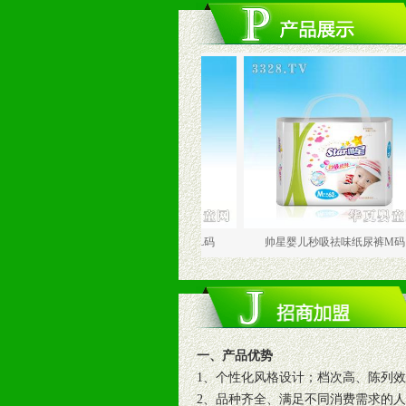
帅星婴儿秒吸祛味纸尿裤L码
帅星婴儿秒吸祛味纸尿裤M码
一、产品优势
1、个性化风格设计；档次高、陈列
2、品种齐全、满足不同消费需求的