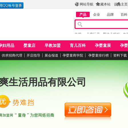
网站导航
收藏本站
设为主页
产品
企业
品牌
百科
热搜：
儿童玩具
婴幼儿奶粉
牛
孕妇用品
婴童店
早教加盟
育儿百科
孕婴童展
孕婴
┆
供求招商代理
┆
开店指导
┆
展会报道
┆
孕婴童商学院
┆
孕婴童排行榜
┆
资料下载
爽生活用品有限公司