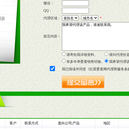
微信：
QQ：
P宣传画、三折页及宣传礼品全面配赠，免费提供软硬性平面广告、电台广
代理区域：
-
*
套合法经营手续，采取统一底价供货、严格保证区域市场独占，杜绝串货
留言内容：
证明复印件，财务以帐单，税务发票，产品质量报告检测单，产品批号；
方案，专家顾问团提供专柜、社区、HS、名人营销等各种模式市场实战操
年终完成任务返利。
请寄给我详细资料。
请问代理价
务，提供企划、咨询、培训等企业售后服务。
有多年孕婴童销售经验。
我希望代理
保障制度，使经销商市场操作全程无忧。
我已阅读并同意《
红星婴童网代理商服务条
品或保健食品相关渠道者。
好的商业道德，良好的商誉，良好的市场网络的公司及销售自然人。
一最低零售价销售，保证良性的价格体系，保证均衡的利润体系。
业信誉，具备地理区位优势。
货。
客户
联系方式
意向公司|产品
地区