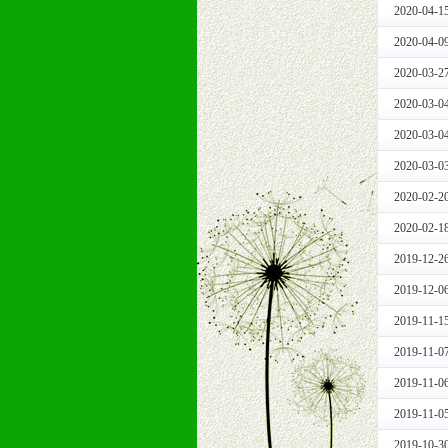
2020-04-1
1、免费人员培训支持
由销售明星、业务拓展能手、专业营
2020-04-0
2、终端宣传品支持
2020-03-2
提供全国统一的产品手册、妈妈手册、
2020-03-0
3、大型促销活动支持
2020-03-0
根据市场开发需要，为代理商、经销
专业的孕婴童媒体、杂志、直销目录
2020-03-0
专业的孕婴童媒体、杂志、直销目录
2020-02-2
4、专业完善的售后服务支持
2020-02-1
5、确保经销商相应区域内的独家垄
6、实施经营管理支持，根据经销商
2019-12-2
7、严格控制价格的波动，并给予相
2019-12-0
8、提供合理的退换货保障制度，保
2019-11-1
9、及时有力的推出各种终端促销活
拉宝、海报、试用装等）
2019-11-0
10、提供信息支持，使经销商商融
2019-11-0
11、提供方便、快捷、灵活、安全、
2019-11-0
12、不断寻求国际前缘产品，完善
2019-10-3