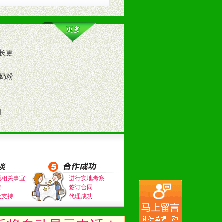
长更
 奶粉
司
通相关事宜
进行实地考察
求
签订合同
策支持
代理成功