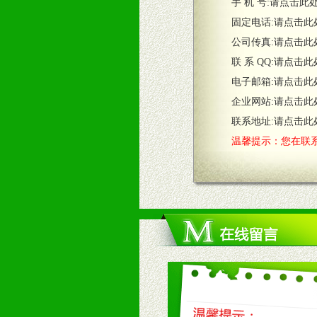
五、退换货制度
手 机 号:
请点击此
1、给予前期市场操作一定比例退换
固定电话:
请点击此
2、对于临期，滞销品给予一定比例
公司传真:
请点击此
联 系 QQ:
请点击此
六、服务优势
电子邮箱:
请点击此
1、完善的信息服务咨询中心：本着
企业网站:
请点击此
2、售后服务：突发性产品问题或消
3、我们时刻整理各区销售情况，帮
联系地址:
请点击此
温馨提示：您在联系
七、招商代理（全国各地）
1、认同我们的经营理念。
2、具备较好商业信誉和资金实力。
3、具备区域内良好的终端网点和销
4、具备一定业务团队能力覆盖区域
5、具备较强的市场操作意识，投入
八、品牌产品
1、不断提升品牌的知名度，美誉度。
2、不断开创新产品不断满足消费者