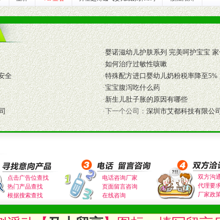
式与我公司相关负责人取得联系。
需详细阅读公司有关制度以及合作加盟流程。
·
婴诺滋幼儿护肤系列 完美呵护宝宝 家
合作洽谈。
·
如何治疗过敏性咳嗽
安全
·
特殊配方进口婴幼儿奶粉税率降至5%
·
宝宝腹泻吃什么药
·
新生儿肚子胀的原因有哪些
司
·下一个公司：
深圳市艾都科技有限公
双方沟
点击广告位查找
电话咨询厂家
代理要
热门产品查找
页面留言咨询
厂家政
根据搜索查找
在线咨询