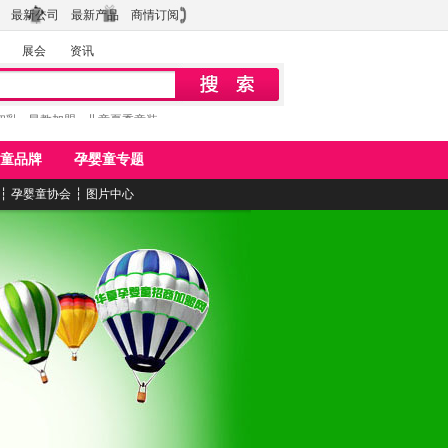
最新公司
最新产品
商情订阅
展会
资讯
初乳
早教加盟
儿童夏季童装
童品牌
孕婴童专题
┆
孕婴童协会
┆
图片中心