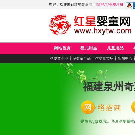
您好，欢迎来到
红星婴童网
！
[
请登录
/
免费注册
]
网站首页
婴儿用品
儿童用品
孕婴童企业
┆
孕婴童产品
┆
孕婴童市场
┆
新闻中心
福建泉州奇