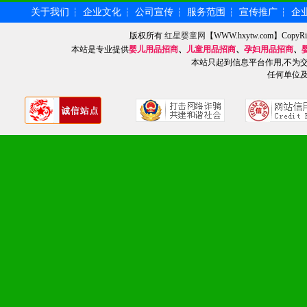
化。
关于我们
企业文化
公司宣传
服务范围
宣传推广
企
┆
┆
┆
┆
┆
版权所有
红星婴童网
【WWW.hxytw.com】Cop
本站是专业提供
婴儿用品招商
、
儿童用品招商
、
孕妇用品招商
、
九、加盟优势
本站只起到信息平台作用,不为
任何单位
1、广告企划支持：产品手
品全面配赠，免费提供软硬
册、专柜咨询手册等各种市
2、市场保护支持：供优质
统一底价供货、严格保证区
3、对代理商、经销商提供
单，税务发票，产品质量报
4、营销技术支持：因地制