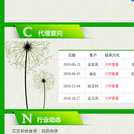
2、对于临期，滞销品给予
六、服务优势
1、完善的信息服务咨询中
我们将及时回复您的疑问。
日期
客户
联系方式
2、售后服务：突发性产品
2019-06-13
吴国英
VIP查看
2019-06-03
杨生
VIP查看
以及时受理记录并合理妥善
2016-12-04
徐宝利
VIP查看
3、我们时刻整理各区销售
2016-10-27
孟凡亮
VIP查看
时收编销售效果显着的案例
七、招商代理（全国各地）
·
宝宝补铁食谱：鸡肝肉饼