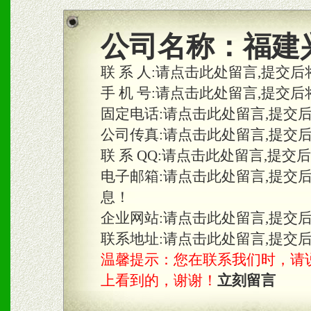
商利润。
2、区域独家经营；建立区
公司名称：
福建
合作关系。
联 系 人:
请点击此处留言,提交后
手 机 号:
请点击此处留言,提交后
固定电话:
请点击此处留言,提交
三、物料及媒体
公司传真:
请点击此处留言,提交
1、免费提供体验及宣传彩
联 系 QQ:
请点击此处留言,提交
2、不定期在各大知名网站
电子邮箱:
请点击此处留言,提交
息！
知名度和影响力。
企业网站:
请点击此处留言,提交
3、根据地方实际情况提供
联系地址:
请点击此处留言,提交
温馨提示：您在联系我们时，请说是在
具。
上看到的，谢谢！
立刻留言