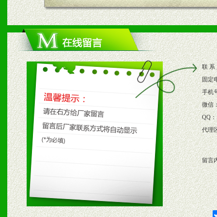
四、市场操作及支持
1、根据区域市场协助制定
2、根据具体情况公司给予
联 系
3、根据市场需要，派驻区
固定
保产品顺利销售。
手机
微信
4、根据市场情况公司给予
QQ：
代理
购支持。
留言
五、退换货制度
1、给予前期市场操作一定