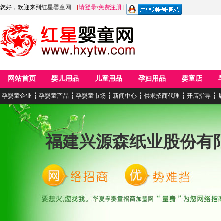
您好，欢迎来到
红星婴童网
！
[
请登录
/
免费注册
]
网站首页
婴儿用品
儿童用品
孕妇用品
婴童店
孕婴童企业
┆
孕婴童产品
┆
孕婴童市场
┆
新闻中心
┆
供求招商代理
┆
开店指导
┆
福建兴源森纸业股份有