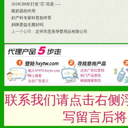
·
2018CBME打造“芯”高度 ----
1、认同我们的经营理念。
·
吸奶器的作用
·
妇产科专家科普胎停育
2、具备较好商业信誉和资
·
妈咪爱益生菌好吗
3、具备区域内良好的终端
·上一个公司：
定州市思美孕婴用品有限公司
4、具备一定业务团队能力
道，医药渠道并为之提供配
5、具备较强的市场操作意
点击广告位查找
输入WWW.hxytw.com
热门产品查找
网上搜索
根据搜索查找
点击广告进入
八、品牌产品
联系我们请点击右侧
1、不断提升品牌的知名度
写留言后将
2、不断开创新产品不断满