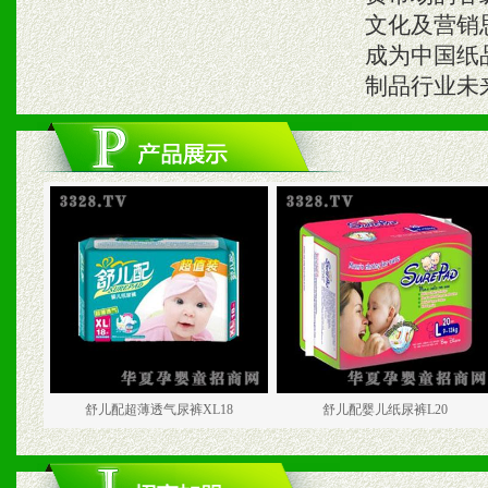
文化及营销
成为中国纸
制品行业未
舒儿配超薄透气尿裤XL18
舒儿配婴儿纸尿裤L20