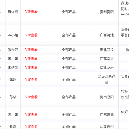
我现
同时
养师、儿童营养专家为客户提供包括销售、营养、售后服务等各项专业培
8
唐红燕
VIP查看
全部产品
贵州贵阳
一个
VI手册、专柜、POP终端宣传物料、多样化的促销物品、礼品等。
我要
4
谭小姐
VIP查看
全部产品
广西河池
零售
商提供活动策划，物料支持、人员支持等。媒体宣传支持
等全国性投放，扩大产品体宣传支持
8
张金萍
VIP查看
全部产品
湖北武汉
等全国性投放，扩大产品宣传，提高产品美誉度。
9
宋小姐
VIP查看
全部产品
江苏南京
断性经营权益。
9
李炳荣
VIP查看
全部产品
福建龙岩
销售情况派人员驻地指导。
黑龙江哈尔
我要
8
张超
VIP查看
全部产品
应的政策，充分保证经销产品丰厚的利润空间和市场经营的高额回报。
滨
证经销商合作零风险。
您好
动来帮助经销商启动和拉动市场销售，提供终端物料及宣传促销用品的支持
6
苏琰
VIP查看
全部产品
河南濮阳
映比
入公司经营中，充分了解来自公司的行销计划，产品的发展，以及行业市场
你好
1
陈小姐
VIP查看
全部产品
广东东莞
高效和准确的后勤配送物。
母婴、儿童产品品类，为中国妈妈、宝宝提供完善的营养健康产品和宣传普
6
蔡虎
VIP查看
全部产品
江苏徐州