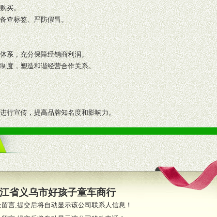
复购买。
码备查标签、严防假冒。
格体系，充分保障经销商利润。
理制度，塑造和谐经营合作关系。
志进行宣传，提高品牌知名度和影响力。
画、促销架等销售道具。
策略。
支持。
员全程跟踪服务，以确保产品顺利销售。
江省义乌市好孩子童车商行
职的业务代表及终端导购支持。
处留言,提交后将自动显示该公司联系人信息！