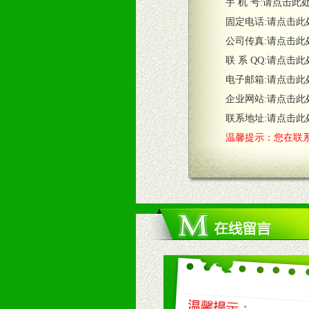
五、退换货制度
手 机 号:
请点击此
1、给予前期市场操作一定比例退换
固定电话:
请点击此
2、对于临期，滞销品给予一定比例
公司传真:
请点击此
联 系 QQ:
请点击此
六、服务优势
电子邮箱:
请点击此
1、完善的信息服务咨询中心：本着
企业网站:
请点击此
2、售后服务：突发性产品问题或消
3、我们时刻整理各区销售情况，帮
联系地址:
请点击此
温馨提示：您在联系
七、招商代理（全国各地）
1、认同我们的经营理念。
2、具备较好商业信誉和资金实力。
3、具备区域内良好的终端网点和销
4、具备一定业务团队能力覆盖区域
5、具备较强的市场操作意识，投入
八、品牌产品
1、不断提升品牌的知名度，美誉度。
2、不断开创新产品不断满足消费者