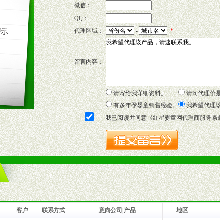
微信：
QQ：
P宣传画、三折页及宣传礼品全面配赠，免费提供软硬性平面广告、电台广
代理区域：
-
*
套合法经营手续，采取统一底价供货、严格保证区域市场独占，杜绝串货
留言内容：
证明复印件，财务以帐单，税务发票，产品质量报告检测单，产品批号；
方案，专家顾问团提供专柜、社区、HS、名人营销等各种模式市场实战操
年终完成任务返利。
请寄给我详细资料。
请问代理价
务，提供企划、咨询、培训等企业售后服务。
有多年孕婴童销售经验。
我希望代理
保障制度，使经销商市场操作全程无忧。
我已阅读并同意《
红星婴童网代理商服务条
品或保健食品相关渠道者。
好的商业道德，良好的商誉，良好的市场网络的公司及销售自然人。
一最低零售价销售，保证良性的价格体系，保证均衡的利润体系。
业信誉，具备地理区位优势。
货。
客户
联系方式
意向公司|产品
地区