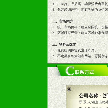
3、口碑好、品质高、确保消费者重
4、包装精细严密、拥有先进的防伪
二、市场保护
1、统一市场价格；建立全国统一价
2、区域独家经营；建立区域独家代
三、物料及媒体
1、免费提供体验及宣传彩页。
2、不定期在各大知名网站，育婴杂
3、根据地方实际情况提供销售喷绘
四、市场操作及支持
1、根据区域市场协助制定具体营销
2、根据具体情况公司给予必要市场
3、根据市场需要，派驻区域销售人
公司名称：
浙
4、根据市场情况公司给予专职或兼
联 系 人:
请点击此