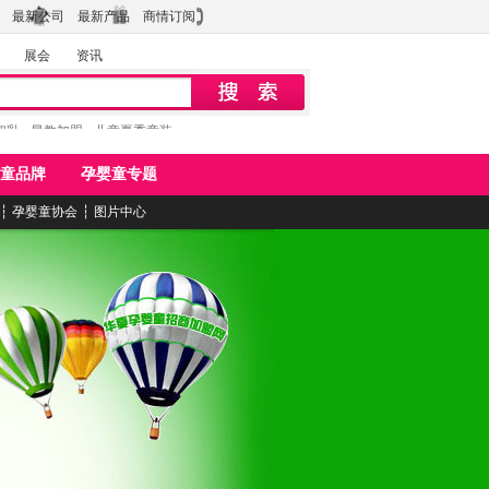
最新公司
最新产品
商情订阅
展会
资讯
初乳
早教加盟
儿童夏季童装
童品牌
孕婴童专题
┆
孕婴童协会
┆
图片中心