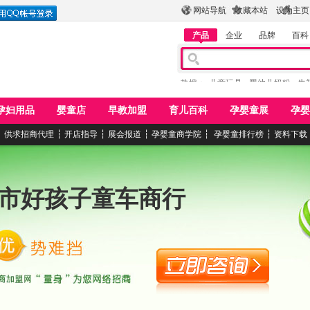
网站导航
收藏本站
设为主页
产品
企业
品牌
百科
热搜：
儿童玩具
婴幼儿奶粉
牛
孕妇用品
婴童店
早教加盟
育儿百科
孕婴童展
孕婴
┆
供求招商代理
┆
开店指导
┆
展会报道
┆
孕婴童商学院
┆
孕婴童排行榜
┆
资料下载
市好孩子童车商行