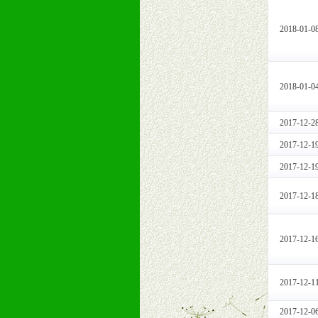
1、免费人员培训支持
由销售明星、业务拓展能手、专业营
2018-01-0
2、终端宣传品支持
提供全国统一的产品手册、妈妈手册、
3、大型促销活动支持
2018-01-0
根据市场开发需要，为代理商、经销
专业的孕婴童媒体、杂志、直销目录
2017-12-2
专业的孕婴童媒体、杂志、直销目录
2017-12-1
4、专业完善的售后服务支持
5、确保经销商相应区域内的独家垄
2017-12-1
6、实施经营管理支持，根据经销商
2017-12-1
7、严格控制价格的波动，并给予相
8、提供合理的退换货保障制度，保
9、及时有力的推出各种终端促销活
2017-12-1
拉宝、海报、试用装等）
10、提供信息支持，使经销商商融
2017-12-1
11、提供方便、快捷、灵活、安全、
12、不断寻求国际前缘产品，完善
2017-12-0