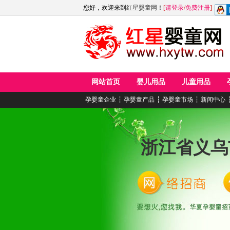
您好，欢迎来到
红星婴童网
！
[
请登录
/
免费注册
]
网站首页
婴儿用品
儿童用品
孕婴童企业
┆
孕婴童产品
┆
孕婴童市场
┆
新闻中心
浙江省义乌