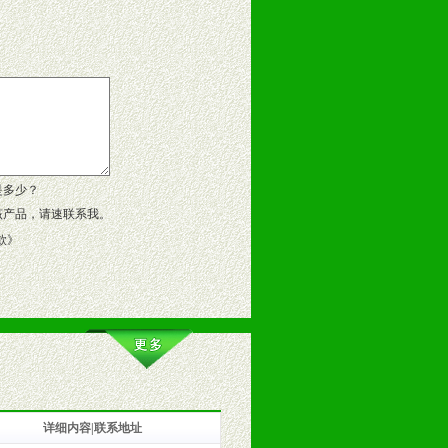
告操作手册、专柜咨询手册等各种市
、假货。
作方案。
是多少？
该产品，请速联系我。
款
》
详细内容|联系地址