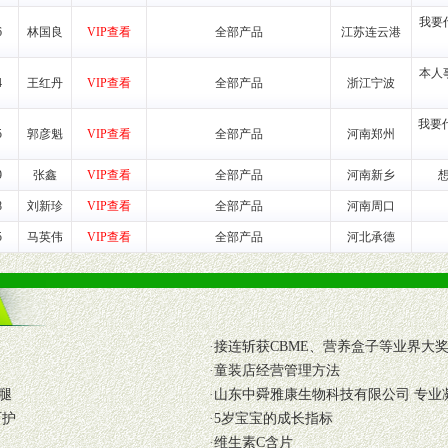
我要
6
林国良
VIP查看
全部产品
江苏连云港
式与我公司相关负责人取得联系。
本人
4
王红丹
VIP查看
全部产品
浙江宁波
需详细阅读公司有关制度以及合作加盟流程。
合作洽谈。
我要
5
郭彦魁
VIP查看
全部产品
河南郑州
9
张鑫
VIP查看
全部产品
河南新乡
8
刘新珍
VIP查看
全部产品
河南周口
5
马英伟
VIP查看
全部产品
河北承德
·
接连斩获CBME、营养盒子等业界大
·
童装店经营管理方法
腿
·
山东中舜雅康生物科技有限公司 专业
呵护
·
5岁宝宝的成长指标
·
维生素C含片