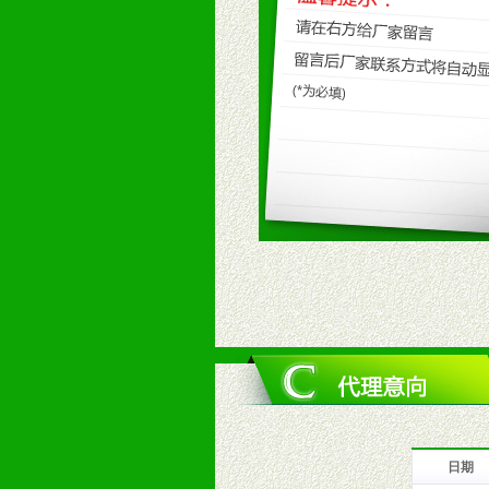
九、加盟优势
1、广告企划支持：产品手册、PO
场武器。
2、市场保护支持：供优质产品，全
3、对代理商、经销商提供公司资执
4、营销技术支持：因地制宜，采取
5、返利奖励支持：累计进货奖励，
6、售后服务支持：营销全程跟踪服
7、退换货支持：诚信为本的退换货
十、代理条件
1、拥有婴幼儿产品经销网络，营养
2、认同公司产品及经营理念，有良
3、严格按照统一最低渠道价格，统
4、具有一定的资金实力，良好的商
5、为维护区域经销商利益，不得窜
日期
十一、公司支持