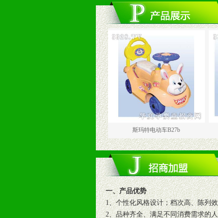
斯玛特电动车B27a
斯玛特电动车B27b
斯玛
一、产品优势
1、个性化风格设计；档次高、陈列
2、品种齐全、满足不同消费需求的