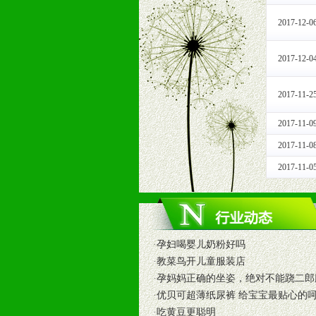
和终端客户提供更好的支持和服务。
2017-12-0
十二、加盟方法
1、通过电话、邮件、网上留言等方
2017-12-0
2、与我公司相关人员取得联系之后
3、加盟者也可到我公司实地考察，
2017-11-2
2017-11-0
2017-11-0
2017-11-0
·
孕妇喝婴儿奶粉好吗
·
教菜鸟开儿童服装店
·
孕妈妈正确的坐姿，绝对不能跷二郎
·
优贝可超薄纸尿裤 给宝宝最贴心的
·
吃黄豆更聪明