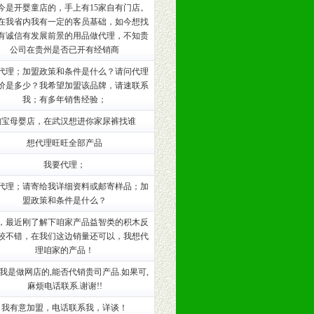
今是开婴童店的，手上有15家自有门店。
在我省内我有一定的客员基础，如今想找
训。
有诚信有发展前景的用品做代理，不知贵
公司在贵州是否已开有经销商
代理；加盟政策和条件是什么？请问代理
价是多少？我希望加盟该品牌，请速联系
我；有多年销售经验；
淘宝母婴店，在武汉想进你家尿裤找谁
想代理旺旺全部产品
我要代理；
代理；请寄给我详细资料或邮寄样品；加
盟政策和条件是什么？
，最近刚了解下咱家产品益智类的积木反
。（包括POP、彩页、手提袋、易
较不错，在我们这边销量还可以，我想代
理咱家的产品！
的趋势与流行。
,我是做网店的,能否代销贵司产品.如果可,
麻烦电话联系.谢谢!!
及营养建康知识。为经销商、分销商
我有意加盟，电话联系我，详谈！