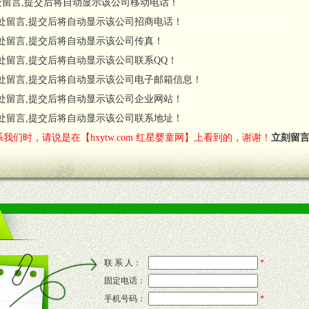
处留言,提交后将自动显示该公司移动电话！
货政策。
处留言,提交后将自动显示该公司招商电话！
调换政策。
处留言,提交后将自动显示该公司传真！
处留言,提交后将自动显示该公司联系QQ！
处留言,提交后将自动显示该公司电子邮箱信息！
对代理商负责的态度，我们将及时回复您的疑问。
处留言,提交后将自动显示该公司企业网站！
费者意见反馈，我们予以及时受理记录并合理妥善解决。
您诊断、分析市场，及时收编销售效果显着的案例，与您共商启动市场。
处留言,提交后将自动显示该公司联系地址！
我们时，请说是在【hxytw.com 红星婴童网】上看到的，谢谢！
立刻留
售渠道。
的流通渠道，孕婴童渠道，医药渠道并为之提供配送服务。
意识和配合意识。
联 系 人：
*
固定电话：
的新需求及适应市场变化。
手机号码：
*