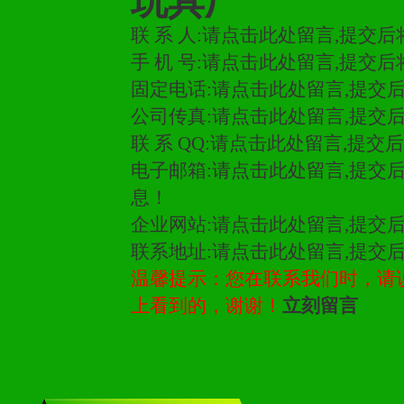
玩具厂
联 系 人:
请点击此处留言,提交后
三、物料及媒体
手 机 号:
请点击此处留言,提交后
固定电话:
请点击此处留言,提交
1、免费提供体验及宣传彩
公司传真:
请点击此处留言,提交
2、不定期在各大知名网站
联 系 QQ:
请点击此处留言,提交
知名度和影响力。
电子邮箱:
请点击此处留言,提交
息！
3、根据地方实际情况提供
企业网站:
请点击此处留言,提交
具。
联系地址:
请点击此处留言,提交
温馨提示：您在联系我们时，请说是在
上看到的，谢谢！
立刻留言
四、市场操作及支持
1、根据区域市场协助制定