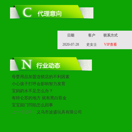
1、完善的信息服务咨询中
我们将及时回复您的疑问。
2、售后服务：突发性产品
日期
客户
联系方式
以及时受理记录并合理妥善
2020-07-28
史女士
VIP查看
3、我们时刻整理各区销售
时收编销售效果显着的案例
·
母婴用品加盟连锁店的不利因素
·
小心孩子打呼会影响智力发育
·
宝妈奶水不足怎么办？
七、招商代理（全国各地）
·
有特仑苏的地方 就有黑白双金
·
宝宝囟门凹陷怎么回事
1、认同我们的经营理念。
·上一个公司：
义乌市波盛玩具有限公司
2、具备较好商业信誉和资