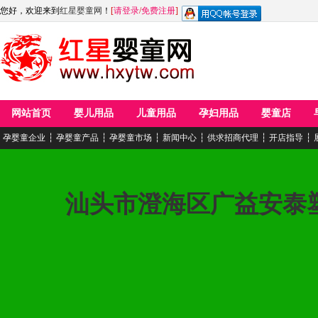
您好，欢迎来到
红星婴童网
！
[
请登录
/
免费注册
]
网站首页
婴儿用品
儿童用品
孕妇用品
婴童店
孕婴童企业
┆
孕婴童产品
┆
孕婴童市场
┆
新闻中心
┆
供求招商代理
┆
开店指导
┆
汕头市澄海区广益安泰