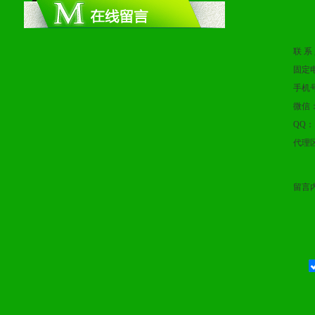
2、根据具体情况公司给予
3、根据市场需要，派驻区
联 系
保产品顺利销售。
固定
4、根据市场情况公司给予
手机
微信
购支持。
QQ：
代理
五、退换货制度
留言
1、给予前期市场操作一定
2、对于临期，滞销品给予
六、服务优势