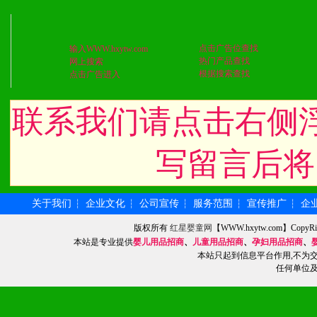
3、具备区域内良好的终端
4、具备一定业务团队能力
点击广告位查找
输入WWW.hxytw.com
道，医药渠道并为之提供配
热门产品查找
网上搜索
根据搜索查找
点击广告进入
5、具备较强的市场操作意
联系我们请点击右侧
写留言后将
八、品牌产品
1、不断提升品牌的知名度
关于我们
企业文化
公司宣传
服务范围
宣传推广
企
┆
┆
┆
┆
┆
2、不断开创新产品不断满
版权所有
红星婴童网
【WWW.hxytw.com】Cop
本站是专业提供
婴儿用品招商
、
儿童用品招商
、
孕妇用品招商
、
化。
本站只起到信息平台作用,不为
任何单位
九、加盟优势