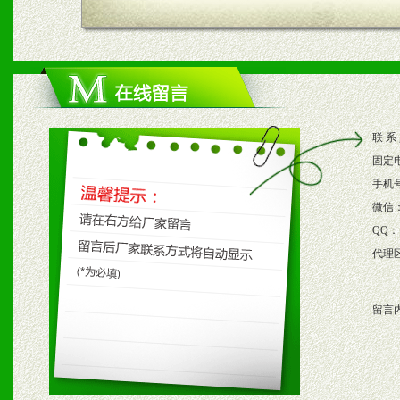
1、根据区域市场协助制定
2、根据具体情况公司给予
3、根据市场需要，派驻区
联 系
保产品顺利销售。
固定
4、根据市场情况公司给予
手机
微信
购支持。
QQ：
代理
五、退换货制度
留言
1、给予前期市场操作一定
2、对于临期，滞销品给予