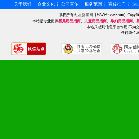
关于我们
企业文化
公司宣传
服务范围
宣传推广
企
┆
┆
┆
┆
┆
版权所有
红星婴童网
【WWW.hxytw.com】Cop
九、加盟优势
本站是专业提供
婴儿用品招商
、
儿童用品招商
、
孕妇用品招商
、
本站只起到信息平台作用,不为
任何单位
1、广告企划支持：产品手
品全面配赠，免费提供软硬
册、专柜咨询手册等各种市
2、市场保护支持：供优质
统一底价供货、严格保证区
3、对代理商、经销商提供
单，税务发票，产品质量报
4、营销技术支持：因地制