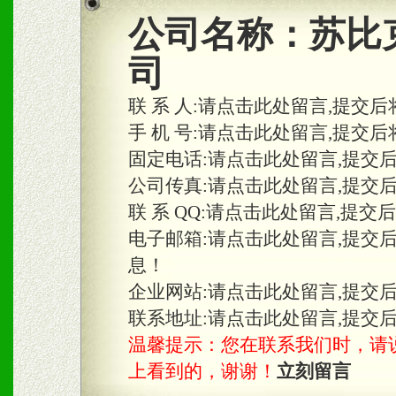
2、区域独家经营；建立区
公司名称：
苏比
合作关系。
司
联 系 人:
请点击此处留言,提交后
三、物料及媒体
手 机 号:
请点击此处留言,提交后
固定电话:
请点击此处留言,提交
1、免费提供体验及宣传彩
公司传真:
请点击此处留言,提交
2、不定期在各大知名网站
联 系 QQ:
请点击此处留言,提交
知名度和影响力。
电子邮箱:
请点击此处留言,提交
息！
3、根据地方实际情况提供
企业网站:
请点击此处留言,提交
具。
联系地址:
请点击此处留言,提交
温馨提示：您在联系我们时，请说是在
上看到的，谢谢！
立刻留言
四、市场操作及支持