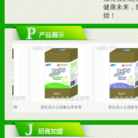
健康未来，
煌！
专用
苏比克小儿湿毒止痒专用
苏比克小儿湿疹专用