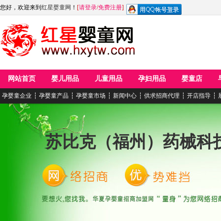
您好，欢迎来到
红星婴童网
！
[
请登录
/
免费注册
]
网站首页
婴儿用品
儿童用品
孕妇用品
婴童店
孕婴童企业
┆
孕婴童产品
┆
孕婴童市场
┆
新闻中心
┆
供求招商代理
┆
开店指导
┆
苏比克（福州）药械科