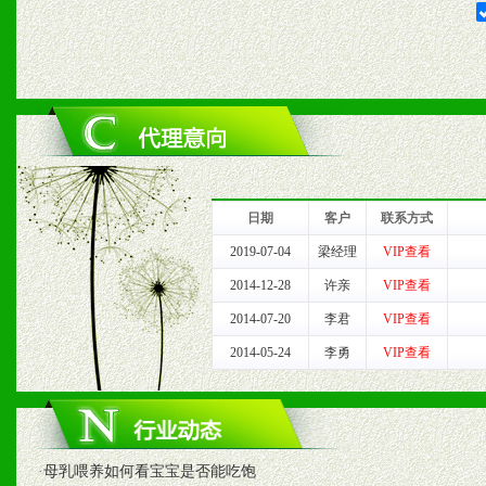
六、服务优势
1、完善的信息服务咨询中
我们将及时回复您的疑问。
2、售后服务：突发性产品
日期
客户
联系方式
以及时受理记录并合理妥善
2019-07-04
梁经理
VIP查看
2014-12-28
许亲
VIP查看
3、我们时刻整理各区销售
2014-07-20
李君
VIP查看
时收编销售效果显着的案例
2014-05-24
李勇
VIP查看
七、招商代理（全国各地）
·
母乳喂养如何看宝宝是否能吃饱