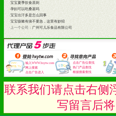
1、认同我们的经营理念。
·
宝宝夏季饮食原则
·
孕妇可以吃桑葚吗
2、具备较好商业信誉和资
·
宝宝出汗多是怎么回事
3、具备区域内良好的终端
·
宝宝咳嗽有痰不要急，这里有妙招
·上一个公司：
广州可儿乐食品有限公司
4、具备一定业务团队能力
道，医药渠道并为之提供配
5、具备较强的市场操作意
点击广告位查找
输入WWW.hxytw.com
热门产品查找
网上搜索
根据搜索查找
点击广告进入
八、品牌产品
联系我们请点击右侧
1、不断提升品牌的知名度
2、不断开创新产品不断满
写留言后将
化。