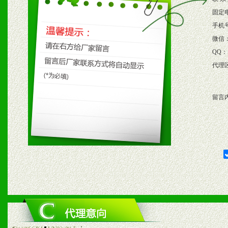
3、根据市场需要，派驻区
固定
保产品顺利销售。
手机
微信
4、根据市场情况公司给予
QQ：
代理
购支持。
留言
五、退换货制度
1、给予前期市场操作一定
2、对于临期，滞销品给予
六、服务优势
1、完善的信息服务咨询中