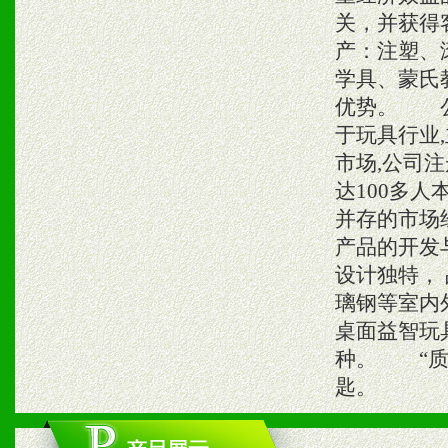
关，并获得
产：注塑、
学具、蒙氏
优势。 公
于玩具行业
市场,公司注
达100多
并存的市场
产品的开发
设计独特，
璃钢等室内
桌面益智玩
种。 “质
匙。