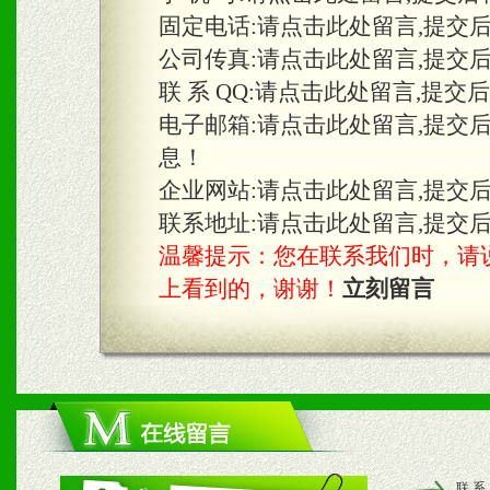
固定电话:
请点击此处留言,提交
三、物料及媒体
公司传真:
请点击此处留言,提交
1、免费提供体验及宣传彩
联 系 QQ:
请点击此处留言,提交
2、不定期在各大知名网站
电子邮箱:
请点击此处留言,提交
息！
知名度和影响力。
企业网站:
请点击此处留言,提交
3、根据地方实际情况提供
联系地址:
请点击此处留言,提交
温馨提示：您在联系我们时，请说是在
具。
上看到的，谢谢！
立刻留言
四、市场操作及支持
1、根据区域市场协助制定
2、根据具体情况公司给予
联 系