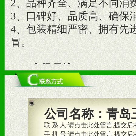
2、品种齐全、满足不同消
3、口碑好、品质高、确保
4、包装精细严密、拥有先
冒。
二、市场保护
1、统一市场价格；建立全
商利润。
2、区域独家经营；建立区
公司名称：
青岛
合作关系。
联 系 人:
请点击此处留言,提交后
手 机 号:
请点击此处留言,提交后