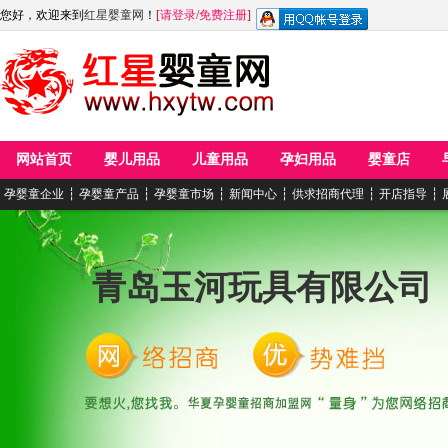
您好，欢迎来到
红星婴童网
！
[
请登录
/
免费注册
]
网站首页
婴儿用品
儿童用品
孕妇用品
婴童店
孕婴童企业
┆
孕婴童产品
┆
孕婴童市场
┆
新闻中心
┆
供求招商代理
┆
开店指导
┆
青岛玉河玩具有限公司