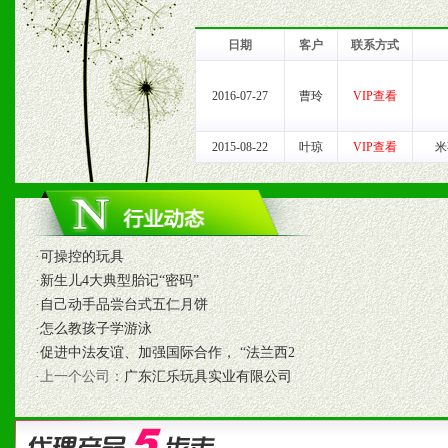
我们将及时回复您的疑问。
日期
客户
联系方式
2、售后服务：突发性产品
2016-07-27
曹玲
VIP查看
以及时受理记录并合理妥善
2015-08-22
叶琼
VIP查看
米
3、我们时刻整理各区销售
时收编销售效果显着的案例
·
可操控的玩具
·
新生儿4大典型胎记“密码”
七、招商代理（全国各地）
·
自己动手品尝台式五仁月饼
·
怎么教孩子学游泳
1、认同我们的经营理念。
·
促进中法友谊、加强国际合作， “法兰西2
2、具备较好商业信誉和资
·上一个公司：
广东汇乐玩具实业有限公司
3、具备区域内良好的终端