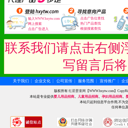
4、具备一定业务团队能力
道，医药渠道并为之提供配
点击广告位查找
输入WWW.hxytw.com
热门产品查找
网上搜索
5、具备较强的市场操作意
根据搜索查找
点击广告进入
联系我们请点击右侧
八、品牌产品
写留言后将
1、不断提升品牌的知名度
2、不断开创新产品不断满
关于我们
企业文化
公司宣传
服务范围
宣传推广
企
┆
┆
┆
┆
┆
化。
版权所有
红星婴童网
【WWW.hxytw.com】Cop
本站是专业提供
婴儿用品招商
、
儿童用品招商
、
孕妇用品招商
、
本站只起到信息平台作用,不为
任何单位
九、加盟优势