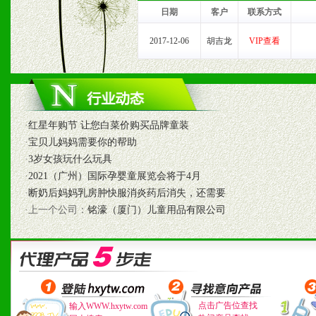
我们将及时回复您的疑问。
日期
客户
联系方式
2、售后服务：突发性产品
2017-12-06
胡吉龙
VIP查看
以及时受理记录并合理妥善
3、我们时刻整理各区销售
时收编销售效果显着的案例
·
红星年购节 让您白菜价购买品牌童装
·
宝贝儿妈妈需要你的帮助
·
3岁女孩玩什么玩具
·
2021（广州）国际孕婴童展览会将于4月
七、招商代理（全国各地）
·
断奶后妈妈乳房肿快服消炎药后消失，还需要
·上一个公司：
铭濠（厦门）儿童用品有限公司
1、认同我们的经营理念。
2、具备较好商业信誉和资
3、具备区域内良好的终端
4、具备一定业务团队能力
点击广告位查找
输入WWW.hxytw.com