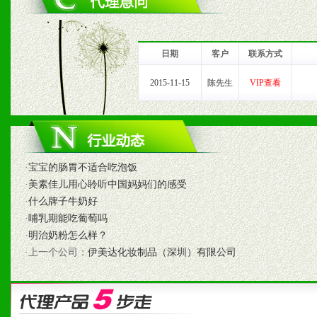
1、完善的信息服务咨询中
我们将及时回复您的疑问。
日期
客户
联系方式
2、售后服务：突发性产品
2015-11-15
陈先生
VIP查看
以及时受理记录并合理妥善
3、我们时刻整理各区销售
时收编销售效果显着的案例
·
宝宝的肠胃不适合吃泡饭
·
美素佳儿用心聆听中国妈妈们的感受
·
什么牌子牛奶好
·
哺乳期能吃葡萄吗
七、招商代理（全国各地）
·
明治奶粉怎么样？
·上一个公司：
伊美达化妆制品（深圳）有限公司
1、认同我们的经营理念。
2、具备较好商业信誉和资