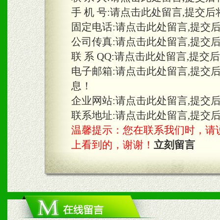
手 机 号:
请点击此处留言,提交后
固定电话:
请点击此处留言,提交
三、物料及媒体
公司传真:
请点击此处留言,提交
1、免费提供体验及宣传彩
联 系 QQ:
请点击此处留言,提交
2、不定期在各大知名网站
电子邮箱:
请点击此处留言,提交
息！
知名度和影响力。
企业网站:
请点击此处留言,提交
3、根据地方实际情况提供
联系地址:
请点击此处留言,提交
温馨提示：您在联系我们时，请说是在
具。
上看到的，谢谢！
立刻留言
四、市场操作及支持
1、根据区域市场协助制定