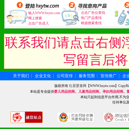
3、具备区域内良好的终端
4、具备一定业务团队能力
点击广告位查找
输入WWW.hxytw.com
热门产品查找
网上搜索
根据搜索查找
点击广告进入
道，医药渠道并为之提供配
5、具备较强的市场操作意
联系我们请点击右侧
写留言后将
八、品牌产品
1、不断提升品牌的知名度
关于我们
企业文化
公司宣传
服务范围
宣传推广
企
┆
┆
┆
┆
┆
版权所有
红星婴童网
【WWW.hxytw.com】Cop
2、不断开创新产品不断满
本站是专业提供
婴儿用品招商
、
儿童用品招商
、
孕妇用品招商
、
本站只起到信息平台作用,不为
化。
任何单位
九、加盟优势