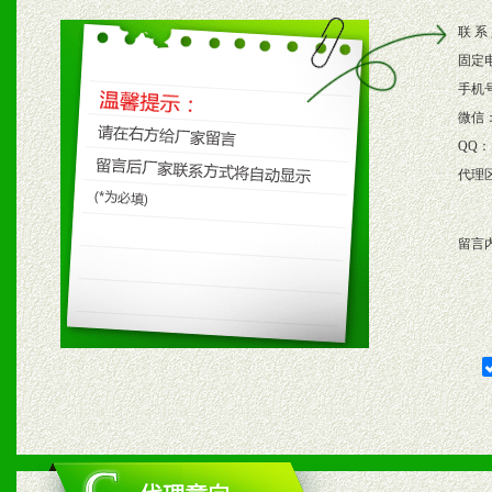
2、根据具体情况公司给予
联 系
3、根据市场需要，派驻区
固定
保产品顺利销售。
手机
微信
4、根据市场情况公司给予
QQ：
代理
购支持。
留言
五、退换货制度
1、给予前期市场操作一定
2、对于临期，滞销品给予
六、服务优势