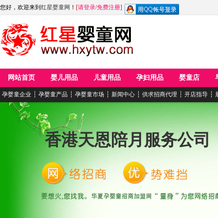
您好，欢迎来到
红星婴童网
！
[
请登录
/
免费注册
]
网站首页
婴儿用品
儿童用品
孕妇用品
婴童店
孕婴童企业
┆
孕婴童产品
┆
孕婴童市场
┆
新闻中心
┆
供求招商代理
┆
开店指导
┆
香港天恩陪月服务公司