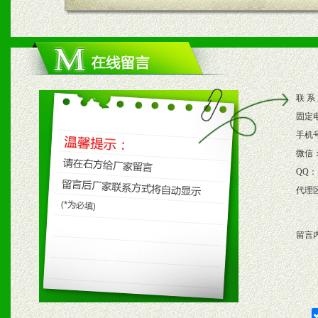
四、市场操作及支持
1、根据区域市场协助制定
2、根据具体情况公司给予
联 系
3、根据市场需要，派驻区
固定
保产品顺利销售。
手机
微信
4、根据市场情况公司给予
QQ：
代理
购支持。
留言
五、退换货制度
1、给予前期市场操作一定