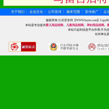
化。
关于我们
企业文化
公司宣传
服务范围
宣传推广
企
┆
┆
┆
┆
┆
版权所有
红星婴童网
【WWW.hxytw.com】Cop
九、加盟优势
本站是专业提供
婴儿用品招商
、
儿童用品招商
、
孕妇用品招商
、
本站只起到信息平台作用,不为
1、广告企划支持：产品手
任何单位
品全面配赠，免费提供软硬
册、专柜咨询手册等各种市
2、市场保护支持：供优质
统一底价供货、严格保证区
3、对代理商、经销商提供
单，税务发票，产品质量报
4、营销技术支持：因地制