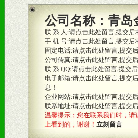
商利润。
2、区域独家经营；建立区
公司名称：
青岛
合作关系。
联 系 人:
请点击此处留言,提交后
手 机 号:
请点击此处留言,提交后
固定电话:
请点击此处留言,提交
三、物料及媒体
公司传真:
请点击此处留言,提交
1、免费提供体验及宣传彩
联 系 QQ:
请点击此处留言,提交
2、不定期在各大知名网站
电子邮箱:
请点击此处留言,提交
息！
知名度和影响力。
企业网站:
请点击此处留言,提交
3、根据地方实际情况提供
联系地址:
请点击此处留言,提交
温馨提示：您在联系我们时，请说是在
具。
上看到的，谢谢！
立刻留言