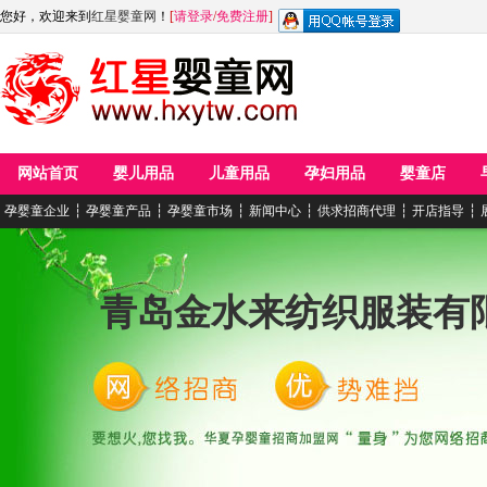
您好，欢迎来到
红星婴童网
！
[
请登录
/
免费注册
]
网站首页
婴儿用品
儿童用品
孕妇用品
婴童店
孕婴童企业
┆
孕婴童产品
┆
孕婴童市场
┆
新闻中心
┆
供求招商代理
┆
开店指导
┆
青岛金水来纺织服装有