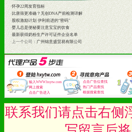
·
怀孕22周发育指标
1、认同我们的经营理念。
·
比唐筛更准确？无创DNA产前检测详解
2、具备较好商业信誉和资
·
股权激励计划 伊利前进的“密码”
·
婴儿总是便秘要注意宝宝的饮食
3、具备区域内良好的终端
·
最新获得奶粉生产许可证件企业名单
·上一个公司：
广州锦意盛贸易有限公司
4、具备一定业务团队能力
道，医药渠道并为之提供配
5、具备较强的市场操作意
点击广告位查找
输入WWW.hxytw.com
热门产品查找
网上搜索
根据搜索查找
点击广告进入
八、品牌产品
联系我们请点击右侧
1、不断提升品牌的知名度
2、不断开创新产品不断满
写留言后将