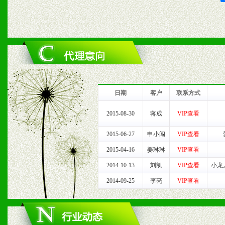
2、对于临期，滞销品给予
六、服务优势
1、完善的信息服务咨询中
我们将及时回复您的疑问。
日期
客户
联系方式
2、售后服务：突发性产品
2015-08-30
蒋成
VIP查看
以及时受理记录并合理妥善
2015-06-27
申小闯
VIP查看
2015-04-16
姜琳琳
VIP查看
3、我们时刻整理各区销售
2014-10-13
刘凯
VIP查看
小龙
时收编销售效果显着的案例
2014-09-25
李亮
VIP查看
七、招商代理（全国各地）