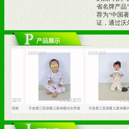
省名牌产品”
荐为“中国著
证，通过沃
底裤
天使鹿三层保暖儿童保暖内衣男童
天使鹿三层保暖儿童保暖内衣花点