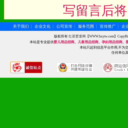
写留言后将
八、品牌产品
1、不断提升品牌的知名度
关于我们
企业文化
公司宣传
服务范围
宣传推广
企
┆
┆
┆
┆
┆
版权所有
红星婴童网
【WWW.hxytw.com】Cop
2、不断开创新产品不断满
本站是专业提供
婴儿用品招商
、
儿童用品招商
、
孕妇用品招商
、
本站只起到信息平台作用,不为
化。
任何单位
九、加盟优势
1、广告企划支持：产品手
品全面配赠，免费提供软硬
册、专柜咨询手册等各种市
2、市场保护支持：供优质