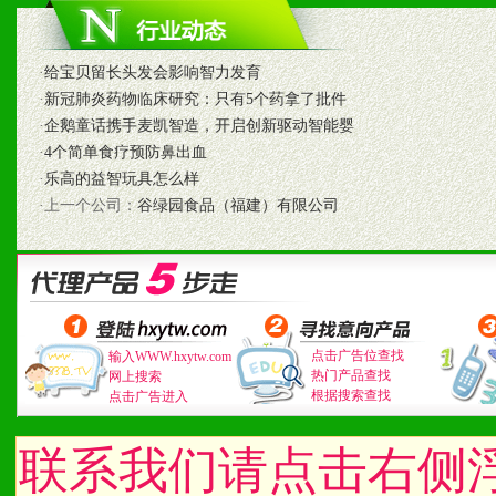
3、我们时刻整理各区销售
时收编销售效果显着的案例
·
给宝贝留长头发会影响智力发育
·
新冠肺炎药物临床研究：只有5个药拿了批件
·
企鹅童话携手麦凯智造，开启创新驱动智能婴
·
4个简单食疗预防鼻出血
七、招商代理（全国各地）
·
乐高的益智玩具怎么样
·上一个公司：
谷绿园食品（福建）有限公司
1、认同我们的经营理念。
2、具备较好商业信誉和资
3、具备区域内良好的终端
4、具备一定业务团队能力
点击广告位查找
输入WWW.hxytw.com
热门产品查找
网上搜索
根据搜索查找
点击广告进入
道，医药渠道并为之提供配
5、具备较强的市场操作意
联系我们请点击右侧