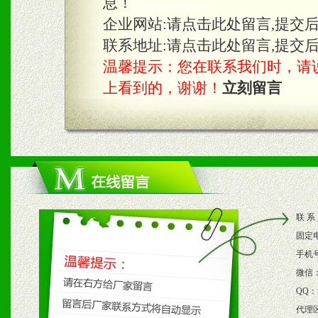
息！
知名度和影响力。
企业网站:
请点击此处留言,提交
3、根据地方实际情况提供
联系地址:
请点击此处留言,提交
温馨提示：您在联系我们时，请说是在
具。
上看到的，谢谢！
立刻留言
四、市场操作及支持
1、根据区域市场协助制定
2、根据具体情况公司给予
联 系
3、根据市场需要，派驻区
固定
保产品顺利销售。
手机
微信
4、根据市场情况公司给予
QQ：
代理