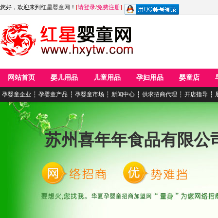
您好，欢迎来到
红星婴童网
！
[
请登录
/
免费注册
]
网站首页
婴儿用品
儿童用品
孕妇用品
婴童店
孕婴童企业
┆
孕婴童产品
┆
孕婴童市场
┆
新闻中心
┆
供求招商代理
┆
开店指导
┆
苏州喜年年食品有限公