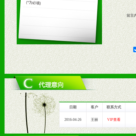
购支持。
留言
五、退换货制度
1、给予前期市场操作一定
2、对于临期，滞销品给予
六、服务优势
1、完善的信息服务咨询中
我们将及时回复您的疑问。
日期
客户
联系方式
2、售后服务：突发性产品
2016-04-26
王丽
VIP查看
以及时受理记录并合理妥善