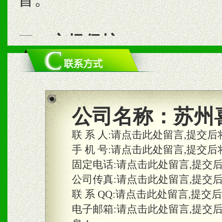
二、市场保护
1、统一市场价格；建立全
商利润。
2、区域独家经营；建立区
公司名称：
苏州
合作关系。
联 系 人:
请点击此处留言,提交后
手 机 号:
请点击此处留言,提交后
固定电话:
请点击此处留言,提交
三、物料及媒体
公司传真:
请点击此处留言,提交
1、免费提供体验及宣传彩
联 系 QQ:
请点击此处留言,提交
2、不定期在各大知名网站
电子邮箱:
请点击此处留言,提交