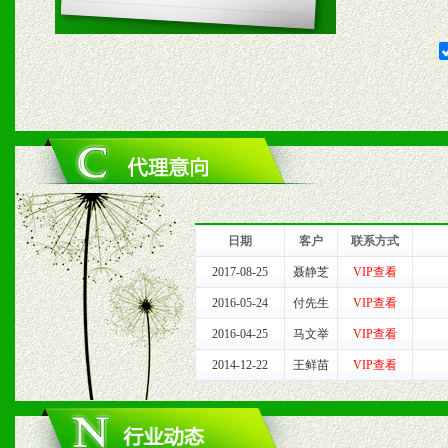
1、给予前期市场操作一定
2、对于临期，滞销品给予
六、服务优势
1、完善的信息服务咨询中
我们将及时回复您的疑问。
日期
客户
联系方式
2、售后服务：突发性产品
2017-08-25
聂静芝
VIP查看
2016-05-24
付先生
VIP查看
以及时受理记录并合理妥善
2016-04-25
马文举
VIP查看
3、我们时刻整理各区销售
2014-12-22
王鲜苗
VIP查看
时收编销售效果显着的案例