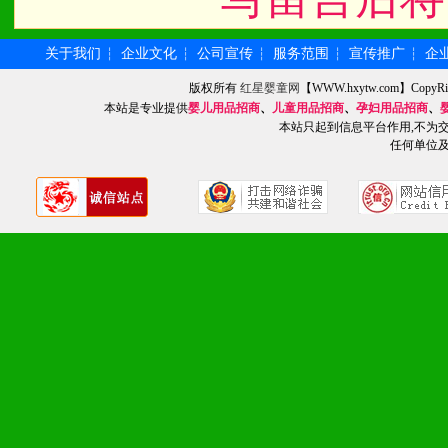
2、不断开创新产品不断满
关于我们
企业文化
公司宣传
服务范围
宣传推广
企
┆
┆
┆
┆
┆
化。
版权所有
红星婴童网
【WWW.hxytw.com】Cop
本站是专业提供
婴儿用品招商
、
儿童用品招商
、
孕妇用品招商
、
本站只起到信息平台作用,不为
任何单位
九、加盟优势
1、广告企划支持：产品手
品全面配赠，免费提供软硬
册、专柜咨询手册等各种市
2、市场保护支持：供优质
统一底价供货、严格保证区
3、对代理商、经销商提供