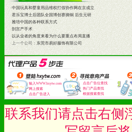
·
中国玩具和婴童用品维权打假协作网在京成立
七、招商代理（全国各地）
·
君乐宝博士后团队全国博创赛摘铜 后生元研
·
雅培中国的各种联系方式
1、认同我们的经营理念。
·
剖宫产手术
2、具备较好商业信誉和资
·
以从业者的角度来看为什么要重点布局直播
·上一个公司：
东莞市易好服饰有限公司
3、具备区域内良好的终端
4、具备一定业务团队能力
道，医药渠道并为之提供配
点击广告位查找
输入WWW.hxytw.com
5、具备较强的市场操作意
热门产品查找
网上搜索
根据搜索查找
点击广告进入
联系我们请点击右侧
八、品牌产品
1、不断提升品牌的知名度
写留言后将