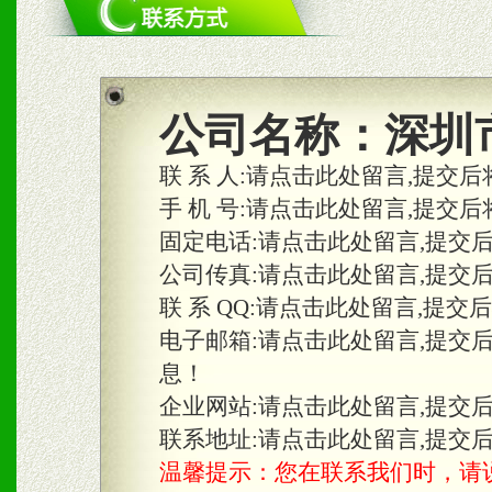
1、统一市场价格；建立全
商利润。
2、区域独家经营；建立区
公司名称：
深圳
合作关系。
联 系 人:
请点击此处留言,提交后
手 机 号:
请点击此处留言,提交后
固定电话:
请点击此处留言,提交
三、物料及媒体
公司传真:
请点击此处留言,提交
1、免费提供体验及宣传彩
联 系 QQ:
请点击此处留言,提交
2、不定期在各大知名网站
电子邮箱:
请点击此处留言,提交
息！
知名度和影响力。
企业网站:
请点击此处留言,提交
3、根据地方实际情况提供
联系地址:
请点击此处留言,提交
温馨提示：您在联系我们时，请说是在
具。