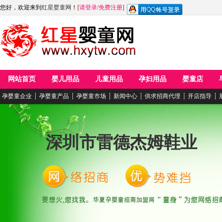
您好，欢迎来到
红星婴童网
！
[
请登录
/
免费注册
]
网站首页
婴儿用品
儿童用品
孕妇用品
婴童店
孕婴童企业
┆
孕婴童产品
┆
孕婴童市场
┆
新闻中心
┆
供求招商代理
┆
开店指导
┆
深圳市雷德杰姆鞋业