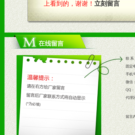
上看到的，谢谢！
立刻留言
四、市场操作及支持
1、根据区域市场协助制定
2、根据具体情况公司给予
联 系
3、根据市场需要，派驻区
固定
保产品顺利销售。
手机
微信
4、根据市场情况公司给予
QQ：
代理
购支持。
留言
五、退换货制度