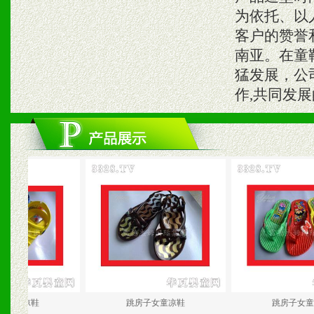
为依托、以
客户的赞誉
南亚。在童
猛发展，公
作,共同发
子儿童凉鞋
跳房子女童凉鞋
跳房子女童