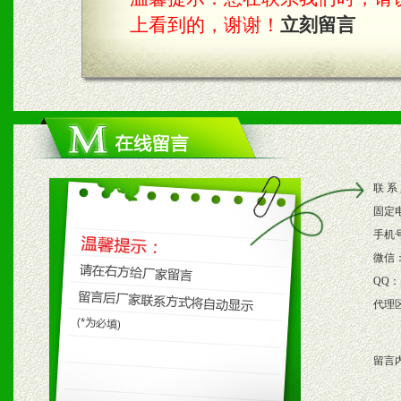
上看到的，谢谢！
立刻留言
四、市场操作及支持
1、根据区域市场协助制定
2、根据具体情况公司给予
3、根据市场需要，派驻区
联 系
保产品顺利销售。
固定
4、根据市场情况公司给予
手机
微信
购支持。
QQ：
代理
五、退换货制度
留言
1、给予前期市场操作一定