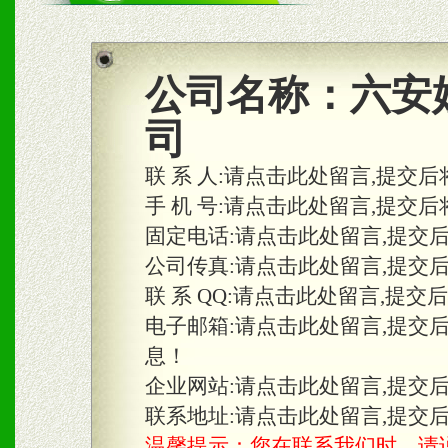
商利润。
2、区域独家经营；建立区
公司名称：
六安
合作关系。
司
联 系 人:
请点击此处留言,提交后
三、物料及媒体
手 机 号:
请点击此处留言,提交后
固定电话:
请点击此处留言,提交
1、免费提供体验及宣传彩
公司传真:
请点击此处留言,提交
2、不定期在各大知名网站
联 系 QQ:
请点击此处留言,提交
知名度和影响力。
电子邮箱:
请点击此处留言,提交
息！
3、根据地方实际情况提供
企业网站:
请点击此处留言,提交
具。
联系地址:
请点击此处留言,提交
温馨提示：您在联系我们时，请说是在