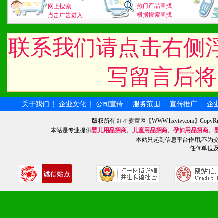
2、不断开创新产品不断满
热门产品查找
网上搜索
根据搜索查找
点击广告进入
化。
联系我们请点击右侧
九、加盟优势
写留言后将
1、广告企划支持：产品手
品全面配赠，免费提供软硬
关于我们
企业文化
公司宣传
服务范围
宣传推广
企
┆
┆
┆
┆
┆
册、专柜咨询手册等各种市
版权所有
红星婴童网
【WWW.hxytw.com】Cop
本站是专业提供
婴儿用品招商
、
儿童用品招商
、
孕妇用品招商
、
本站只起到信息平台作用,不为
2、市场保护支持：供优质
任何单位
统一底价供货、严格保证区
3、对代理商、经销商提供
单，税务发票，产品质量报