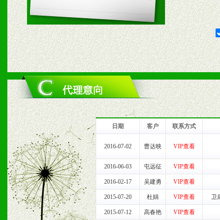
2、对于临期，滞销品给予
六、服务优势
1、完善的信息服务咨询中
我们将及时回复您的疑问。
2、售后服务：突发性产品
日期
客户
联系方式
以及时受理记录并合理妥善
2016-07-02
曹达映
VIP查看
3、我们时刻整理各区销售
2016-06-03
屯远征
VIP查看
时收编销售效果显着的案例
2016-02-17
吴建勇
VIP查看
2015-07-20
杜娟
VIP查看
卫
2015-07-12
高春艳
VIP查看