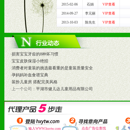
七、招商代理（全国各地）
2015-02-06
石娟
VIP查看
2014-09-27
李元丽
VIP查看
1、认同我们的经营理念。
2013-10-03
陈先生
VIP查看
2、具备较好商业信誉和资
3、具备区域内良好的终端
4、具备一定业务团队能力
·
损害宝宝牙齿的8种坏习惯
·
宝宝皮肤保湿小绝招
道，医药渠道并为之提供配
·
消费者对童装的挑选最看重的是童装质量安全
·
孕妈妈补血食谱宝典
5、具备较强的市场操作意
·
装扮儿童房 搭配完美风格
·上一个公司：
平湖市健儿达儿童用品有限公司
八、品牌产品
1、不断提升品牌的知名度
点击广告位查找
输入WWW.hxytw.com