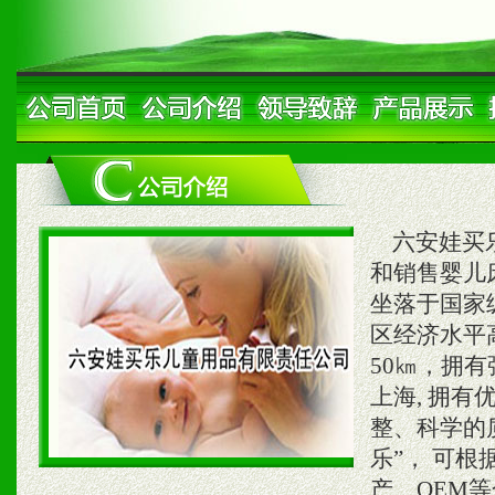
六安娃买乐
和销售婴儿
坐落于国家
区经济水平
50㎞，拥
上海, 拥
整、科学的
乐”， 可
产、OEM