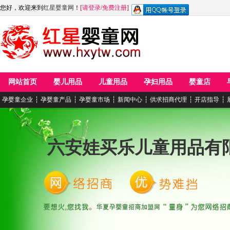
您好，欢迎来到
红星婴童网
！
[
请登录
/
免费注册
]
网站首页
婴儿用品
儿童用品
孕妇用品
婴童店
孕婴童企业
┆
孕婴童产品
┆
孕婴童市场
┆
新闻中心
┆
供求招商代理
┆
开店指导
┆
六安娃买乐儿童用品有