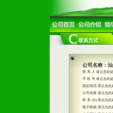
公司名称：
汕
联 系 人:
请点击此
手 机 号:
请点击此
固定电话:
请点击此
公司传真:
请点击此
联 系 QQ:
请点击此
电子邮箱:
请点击此