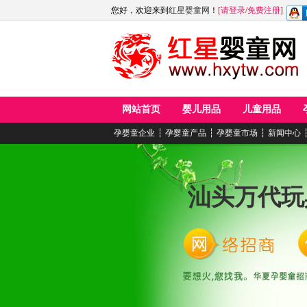
您好，欢迎来到
红星婴童网
！
[
请登录
/
免费注册
]
网站首页
婴儿用品
儿童用品
孕婴童企业
┆
孕婴童产品
┆
孕婴童市场
┆
新闻中心
汕头万代玩