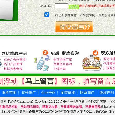
验 证 码：
请在左侧框内正确填写好
我已阅读并同意《
红星婴童网代理商服务条
双方沟
点击广告位查找
电话咨询厂家
代理要
热门产品查找
页面留言咨询
厂家政
根据搜索查找
在线咨询
侧浮动【
马上留言
】图标，填写留言
服务范围
宣传推广
企业合作
友情链接
联系我们
版权声明
┆
┆
┆
┆
┆
┆
婴童网
【WWW.hxytw.com】CopyRight 2012-2017 电信与信息服务业务经营许可证：
京IC
儿童用品招商
、
孕妇用品招商
、
婴童店加盟
、
孕婴童早教加盟
、
孕婴童用品
等其它名
本站只起到信息平台作用,不为交易经过负任何责任,请双方谨慎交易,以确保您的权益