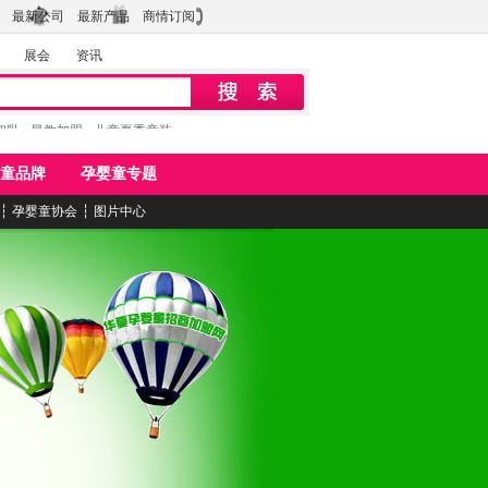
最新公司
最新产品
商情订阅
展会
资讯
初乳
早教加盟
儿童夏季童装
童品牌
孕婴童专题
┆
孕婴童协会
┆
图片中心