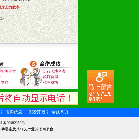
图片上的数字
款
》
通相关事宜
进行实地考察
求
签订合同
策支持
代理成功
后将自动显示电话！
招聘信息
RSS订阅
专题首页
┆
┆
┆
P备09082350号
牌孕婴童及其相关产业的招商平台