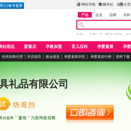
网站导航
收藏本站
设为主页
产品
企业
品牌
百科
热搜：
儿童玩具
婴幼儿奶粉
牛
孕妇用品
婴童店
早教加盟
育儿百科
孕婴童展
孕婴
┆
供求招商代理
┆
开店指导
┆
展会报道
┆
孕婴童商学院
┆
孕婴童排行榜
┆
资料下载
具礼品有限公司