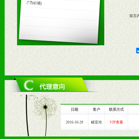
购支持。
留言
五、退换货制度
1、给予前期市场操作一定
2、对于临期，滞销品给予
六、服务优势
1、完善的信息服务咨询中
我们将及时回复您的疑问。
日期
客户
联系方式
2、售后服务：突发性产品
2016-10-29
楮亚玲
VIP查看
以及时受理记录并合理妥善