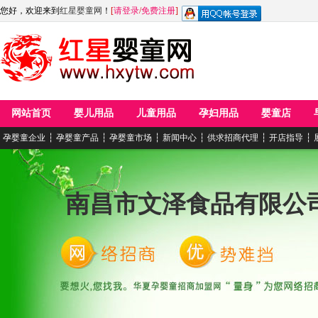
您好，欢迎来到
红星婴童网
！
[
请登录
/
免费注册
]
网站首页
婴儿用品
儿童用品
孕妇用品
婴童店
孕婴童企业
┆
孕婴童产品
┆
孕婴童市场
┆
新闻中心
┆
供求招商代理
┆
开店指导
┆
南昌市文泽食品有限公