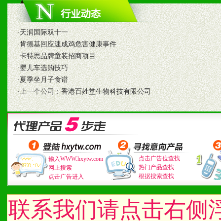
3、我们时刻整理各区销售
时收编销售效果显着的案例
·
天润国际双十一
·
肯德基回应速成鸡危害健康事件
·
卡特思品牌童装招商项目
·
婴儿车选购技巧
七、招商代理（全国各地）
·
夏季坐月子食谱
·上一个公司：
香港百姓堂生物科技有限公司
1、认同我们的经营理念。
2、具备较好商业信誉和资
3、具备区域内良好的终端
4、具备一定业务团队能力
点击广告位查找
输入WWW.hxytw.com
热门产品查找
网上搜索
根据搜索查找
点击广告进入
道，医药渠道并为之提供配
5、具备较强的市场操作意
联系我们请点击右侧