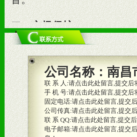
二、市场保护
1、统一市场价格；建立全
商利润。
2、区域独家经营；建立区
公司名称：
南昌
合作关系。
联 系 人:
请点击此处留言,提交后
手 机 号:
请点击此处留言,提交后
固定电话:
请点击此处留言,提交
三、物料及媒体
公司传真:
请点击此处留言,提交
1、免费提供体验及宣传彩
联 系 QQ:
请点击此处留言,提交
2、不定期在各大知名网站
电子邮箱:
请点击此处留言,提交