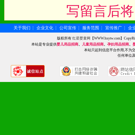
写留言后将
八、品牌产品
1、不断提升品牌的知名度
关于我们
企业文化
公司宣传
服务范围
宣传推广
企
┆
┆
┆
┆
┆
版权所有
红星婴童网
【WWW.hxytw.com】Cop
2、不断开创新产品不断满
本站是专业提供
婴儿用品招商
、
儿童用品招商
、
孕妇用品招商
、
本站只起到信息平台作用,不为
化。
任何单位
九、加盟优势
1、广告企划支持：产品手
品全面配赠，免费提供软硬
册、专柜咨询手册等各种市
2、市场保护支持：供优质