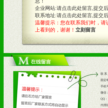
息！
知名度和影响力。
企业网站:
请点击此处留言,提交
3、根据地方实际情况提供
联系地址:
请点击此处留言,提交
温馨提示：您在联系我们时，请说是在
具。
上看到的，谢谢！
立刻留言
四、市场操作及支持
1、根据区域市场协助制定
2、根据具体情况公司给予
联 系
3、根据市场需要，派驻区
固定
保产品顺利销售。
手机
微信
4、根据市场情况公司给予
QQ：
代理