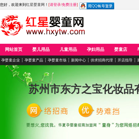
您好，欢迎来到
红星婴童网
！
[
请登录
/
免费注册
]
网站首页
婴儿用品
儿童用品
孕妇用品
婴童店
孕婴童企业
┆
孕婴童产品
┆
孕婴童市场
┆
新闻中心
┆
供求招商代理
┆
开店指导
┆
苏州市东方之宝化妆品