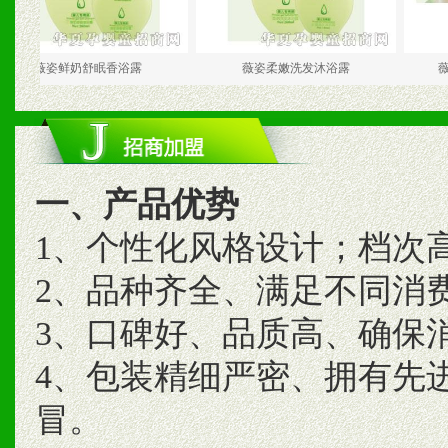
姿鲜奶舒眠香浴露
薇姿柔嫩洗发沐浴露
薇姿婴儿
一、产品优势
1、个性化风格设计；档次
2、品种齐全、满足不同消
3、口碑好、品质高、确保
4、包装精细严密、拥有先
冒。