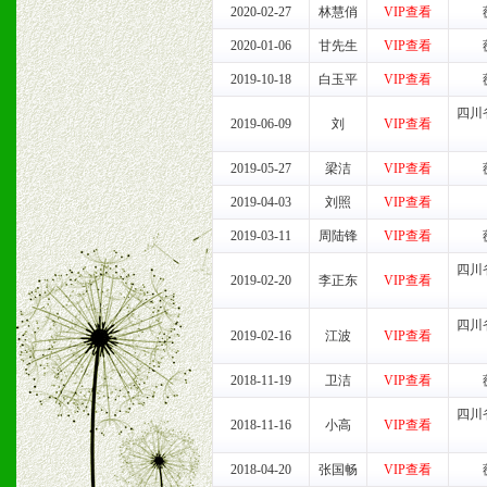
3、我们时刻整理各区销售
2020-02-27
林慧俏
VIP查看
时收编销售效果显着的案例
2020-01-06
甘先生
VIP查看
2019-10-18
白玉平
VIP查看
四川
2019-06-09
刘
VIP查看
七、招商代理（全国各地）
2019-05-27
梁洁
VIP查看
1、认同我们的经营理念。
2019-04-03
刘照
VIP查看
2、具备较好商业信誉和资
2019-03-11
周陆锋
VIP查看
四川
3、具备区域内良好的终端
2019-02-20
李正东
VIP查看
4、具备一定业务团队能力
四川
2019-02-16
江波
VIP查看
道，医药渠道并为之提供配
2018-11-19
卫洁
VIP查看
5、具备较强的市场操作意
四川
2018-11-16
小高
VIP查看
2018-04-20
张国畅
VIP查看