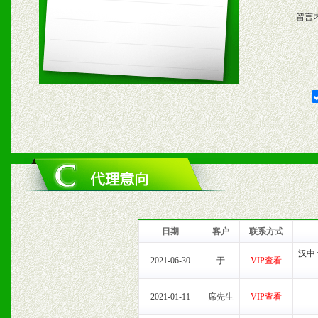
留言
五、退换货制度
1、给予前期市场操作一定
2、对于临期，滞销品给予
六、服务优势
1、完善的信息服务咨询中
我们将及时回复您的疑问。
日期
客户
联系方式
2、售后服务：突发性产品
汉中
2021-06-30
于
VIP查看
以及时受理记录并合理妥善
2021-01-11
席先生
VIP查看