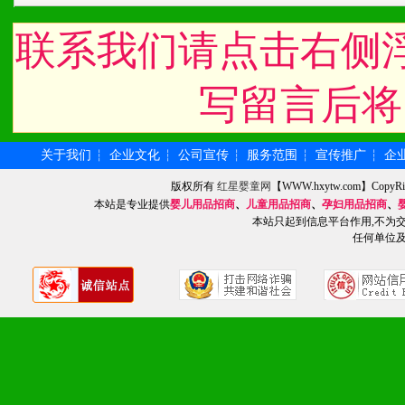
统一底价供货、严格保证区
联系我们请点击右侧
3、对代理商、经销商提供
单，税务发票，产品质量报
写留言后将
4、营销技术支持：因地制
专柜、社区、HS、名人营
关于我们
企业文化
公司宣传
服务范围
宣传推广
企
┆
┆
┆
┆
┆
版权所有
红星婴童网
【WWW.hxytw.com】Cop
5、返利奖励支持：累计进
本站是专业提供
婴儿用品招商
、
儿童用品招商
、
孕妇用品招商
、
本站只起到信息平台作用,不为
6、售后服务支持：营销全
任何单位
培训等企业售后服务。
7、退换货支持：诚信为本
场操作全程无忧。