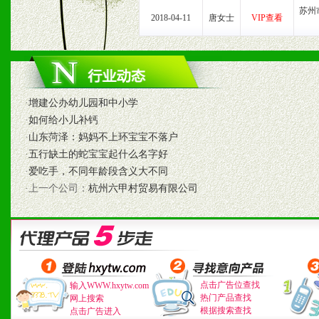
苏州
八、品牌产品
2018-04-11
唐女士
VIP查看
1、不断提升品牌的知名度
2、不断开创新产品不断满
·
增建公办幼儿园和中小学
化。
·
如何给小儿补钙
·
山东菏泽：妈妈不上环宝宝不落户
·
五行缺土的蛇宝宝起什么名字好
九、加盟优势
·
爱吃手，不同年龄段含义大不同
·上一个公司：
杭州六甲村贸易有限公司
1、广告企划支持：产品手
品全面配赠，免费提供软硬
册、专柜咨询手册等各种市
点击广告位查找
输入WWW.hxytw.com
2、市场保护支持：供优质
热门产品查找
网上搜索
根据搜索查找
点击广告进入