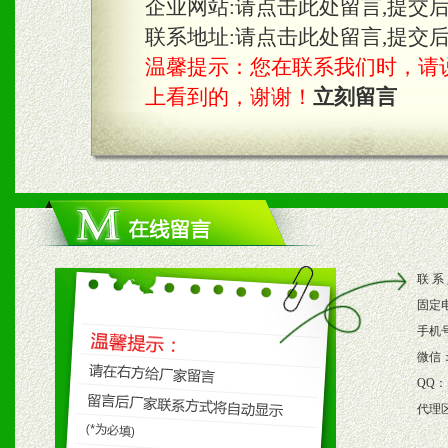
企业网站:
请点击此处留言,提交
3、根据地方实际情况提供
联系地址:
请点击此处留言,提交
温馨提示：您在联系我们时，请说是在
具。
上看到的，谢谢！
立刻留言
四、市场操作及支持
1、根据区域市场协助制定
2、根据具体情况公司给予
联 系
3、根据市场需要，派驻区
固定
保产品顺利销售。
手机
微信
4、根据市场情况公司给予
QQ：
代理
购支持。