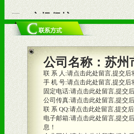
二、市场保护
1、统一市场价格；建立全
商利润。
2、区域独家经营；建立区
公司名称：
苏州
合作关系。
联 系 人:
请点击此处留言,提交后
手 机 号:
请点击此处留言,提交后
固定电话:
请点击此处留言,提交
三、物料及媒体
公司传真:
请点击此处留言,提交
1、免费提供体验及宣传彩
联 系 QQ:
请点击此处留言,提交
2、不定期在各大知名网站
电子邮箱:
请点击此处留言,提交
息！
知名度和影响力。