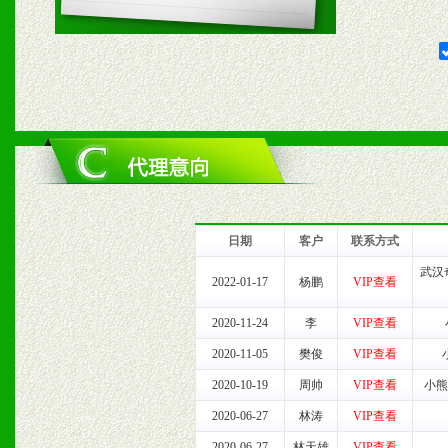
1、给予前期市场操作一定
2、对于临期，滞销品给予
六、服务优势
1、完善的信息服务咨询中
我们将及时回复您的疑问。
日期
客户
联系方式
2、售后服务：突发性产品
武汉
2022-01-17
杨鹏
VIP查看
以及时受理记录并合理妥善
2020-11-24
李
VIP查看
2020-11-05
樊俊
VIP查看
3、我们时刻整理各区销售
2020-10-19
周帅
VIP查看
小熊
时收编销售效果显着的案例
2020-06-27
林涛
VIP查看
2020-06-27
林天雄
VIP查看