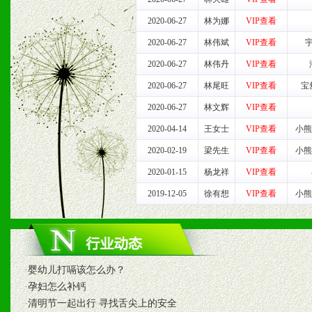
2020-06-27
林为娜
VIP查看
七、招商代理（全国各地）
2020-06-27
林伟斌
VIP查看
1、认同我们的经营理念。
2020-06-27
林伟丹
VIP查看
2、具备较好商业信誉和资
2020-06-27
林尾旺
VIP查看
宝
2020-06-27
林文辉
VIP查看
3、具备区域内良好的终端
2020-04-14
王女士
VIP查看
小熊
4、具备一定业务团队能力
2020-02-19
梁先生
VIP查看
小熊
2020-01-15
杨龙祥
VIP查看
道，医药渠道并为之提供配
2019-12-05
徐有想
VIP查看
小熊
5、具备较强的市场操作意
八、品牌产品
·
婴幼儿打嗝该怎么办？
·
孕妇怎么补钙
1、不断提升品牌的知名度
·
清明节一起出行 寻找舌尖上的安全