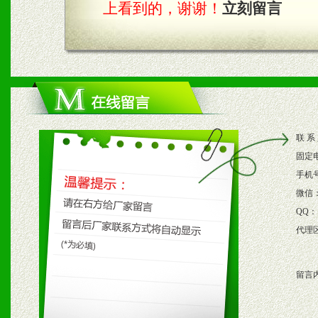
上看到的，谢谢！
立刻留言
四、市场操作及支持
1、根据区域市场协助制定
2、根据具体情况公司给予
联 系
3、根据市场需要，派驻区
固定
保产品顺利销售。
手机
微信
4、根据市场情况公司给予
QQ：
代理
购支持。
留言
五、退换货制度