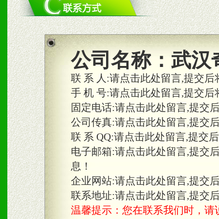
1、统一市场价格；建立全
商利润。
2、区域独家经营；建立区
公司名称：
武汉
合作关系。
联 系 人:
请点击此处留言,提交后
手 机 号:
请点击此处留言,提交后
固定电话:
请点击此处留言,提交
三、物料及媒体
公司传真:
请点击此处留言,提交
1、免费提供体验及宣传彩
联 系 QQ:
请点击此处留言,提交
2、不定期在各大知名网站
电子邮箱:
请点击此处留言,提交
息！
知名度和影响力。
企业网站:
请点击此处留言,提交
3、根据地方实际情况提供
联系地址:
请点击此处留言,提交
温馨提示：您在联系我们时，请说是在
具。