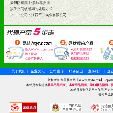
·
康贝防晒露 让肌肤零负担
2、不断开创新产品不断满
·
孩子空间敏感期的处理方式
·上一个公司：
江西平云实业有限公司
化。
九、加盟优势
1、广告企划支持：产品手
点击广告位查找
输入WWW.hxytw.com
热门产品查找
网上搜索
根据搜索查找
点击广告进入
品全面配赠，免费提供软硬
册、专柜咨询手册等各种市
关于我们
企业文化
公司宣传
服务范围
宣传推广
企
┆
┆
┆
┆
┆
版权所有
红星婴童网
【WWW.hxytw.com】Cop
2、市场保护支持：供优质
本站是专业提供
婴儿用品招商
、
儿童用品招商
、
孕妇用品招商
、
本站只起到信息平台作用,不为
统一底价供货、严格保证区
任何单位
3、对代理商、经销商提供