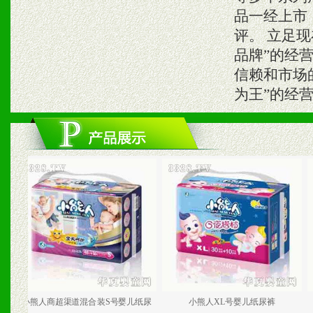
品一经上市
评。 立足
品牌”的经
信赖和市场
为王”的经
熊人商超渠道混合装S号婴儿纸尿
小熊人XL号婴儿纸尿裤
小