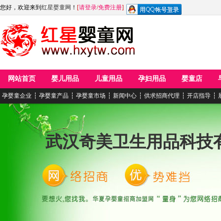
您好，欢迎来到
红星婴童网
！
[
请登录
/
免费注册
]
网站首页
婴儿用品
儿童用品
孕妇用品
婴童店
孕婴童企业
┆
孕婴童产品
┆
孕婴童市场
┆
新闻中心
┆
供求招商代理
┆
开店指导
┆
武汉奇美卫生用品科技