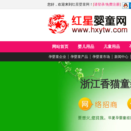
您好，欢迎来到
红星婴童网
！
[
请登录
/
免费注册
]
网站首页
婴儿用品
儿童用品
孕婴童企业
┆
孕婴童产品
┆
孕婴童市场
┆
新闻中心
浙江香猫童