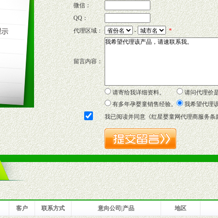
微信：
QQ：
P宣传画、三折页及宣传礼品全面配赠，免费提供软硬性平面广告、电台广
代理区域：
-
*
套合法经营手续，采取统一底价供货、严格保证区域市场独占，杜绝串货
留言内容：
证明复印件，财务以帐单，税务发票，产品质量报告检测单，产品批号；
方案，专家顾问团提供专柜、社区、HS、名人营销等各种模式市场实战操
年终完成任务返利。
请寄给我详细资料。
请问代理价
务，提供企划、咨询、培训等企业售后服务。
有多年孕婴童销售经验。
我希望代理
保障制度，使经销商市场操作全程无忧。
我已阅读并同意《
红星婴童网代理商服务条
品或保健食品相关渠道者。
好的商业道德，良好的商誉，良好的市场网络的公司及销售自然人。
一最低零售价销售，保证良性的价格体系，保证均衡的利润体系。
业信誉，具备地理区位优势。
货。
客户
联系方式
意向公司|产品
地区