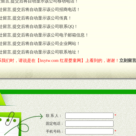
处留言,提交后将自动显示该公司移动电话！
货政策。
处留言,提交后将自动显示该公司招商电话！
调换政策。
处留言,提交后将自动显示该公司传真！
处留言,提交后将自动显示该公司联系QQ！
处留言,提交后将自动显示该公司电子邮箱信息！
对代理商负责的态度，我们将及时回复您的疑问。
处留言,提交后将自动显示该公司企业网站！
费者意见反馈，我们予以及时受理记录并合理妥善解决。
您诊断、分析市场，及时收编销售效果显着的案例，与您共商启动市场。
处留言,提交后将自动显示该公司联系地址！
我们时，请说是在【hxytw.com 红星婴童网】上看到的，谢谢！
立刻留
售渠道。
的流通渠道，孕婴童渠道，医药渠道并为之提供配送服务。
意识和配合意识。
联 系 人：
*
固定电话：
的新需求及适应市场变化。
手机号码：
*