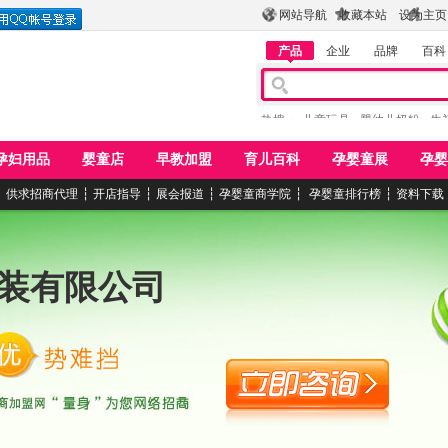
网站导航
收藏本站
设为主页
产品
企业
品牌
百科
热搜：
儿童玩具
婴幼儿奶粉
牛
孕妇用品
婴童店
早教加盟
育儿百科
孕婴童展
孕婴
┆
供求招商代理
┆
开店指导
┆
展会报道
┆
孕婴童商学院
┆
孕婴童排行榜
┆
资料下载
装有限公司