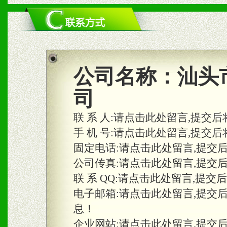
二、市场保护
1、统一市场价格；建立全
商利润。
2、区域独家经营；建立区
公司名称：
汕头
合作关系。
司
联 系 人:
请点击此处留言,提交后
三、物料及媒体
手 机 号:
请点击此处留言,提交后
固定电话:
请点击此处留言,提交
1、免费提供体验及宣传彩
公司传真:
请点击此处留言,提交
2、不定期在各大知名网站
联 系 QQ:
请点击此处留言,提交
知名度和影响力。
电子邮箱:
请点击此处留言,提交
息！
3、根据地方实际情况提供
企业网站:
请点击此处留言,提交