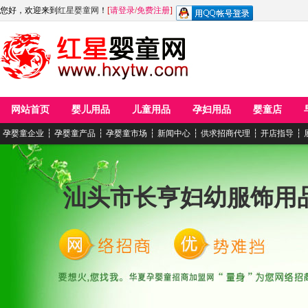
您好，欢迎来到
红星婴童网
！
[
请登录
/
免费注册
]
网站首页
婴儿用品
儿童用品
孕妇用品
婴童店
孕婴童企业
┆
孕婴童产品
┆
孕婴童市场
┆
新闻中心
┆
供求招商代理
┆
开店指导
┆
汕头市长亨妇幼服饰用