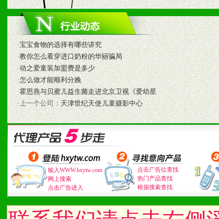
1、不断提升品牌的知名度
2、不断开创新产品不断满
化。
·
宝宝食物的选择有哪些讲究
·
教你怎么看穿进口奶粉的华丽骗局
·
动之爱童装加盟费是多少
·
怎么做才能顺利分娩
九、加盟优势
·
霍思燕与贝蜜儿益生菌走进北京卫视《爱幼星
·上一个公司：
天津世纪天使儿童摄影中心
1、广告企划支持：产品手
品全面配赠，免费提供软硬
册、专柜咨询手册等各种市
2、市场保护支持：供优质
点击广告位查找
输入WWW.hxytw.com
热门产品查找
网上搜索
根据搜索查找
点击广告进入
统一底价供货、严格保证区
3、对代理商、经销商提供