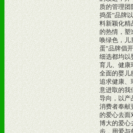
质的管理团
捣蛋”品牌
料新颖化精
的热情，塑
唤绿色，儿
蛋”品牌倡
细选都均以
育儿、健康
全面的婴儿
追求健康、
意进取的我
导向，以产
消费者奉献
的爱心去面
博大的爱心
步，用爱与