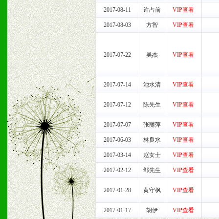
2017-08-11
许占前
VIP查看
2017-08-03
方智
VIP查看
七、招商代理（全国各地）
1、认同我们的经营理念。
2017-07-22
吴杰
VIP查看
2、具备较好商业信誉和资
2017-07-14
池水清
VIP查看
3、具备区域内良好的终端
2017-07-12
陈先生
VIP查看
4、具备一定业务团队能力
2017-07-07
张丽萍
VIP查看
道，医药渠道并为之提供配
2017-06-03
林良水
VIP查看
2017-03-14
赵女士
VIP查看
5、具备较强的市场操作意
2017-02-12
邹先生
VIP查看
2017-01-28
黄守枫
VIP查看
八、品牌产品
2017-01-17
胡伊
VIP查看