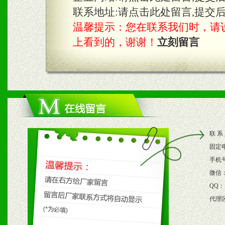
具。
联系地址:
请点击此处留言,提交
温馨提示：您在联系我们时，请说是在
上看到的，谢谢！
立刻留言
四、市场操作及支持
1、根据区域市场协助制定
2、根据具体情况公司给予
3、根据市场需要，派驻区
联 系
保产品顺利销售。
固定
4、根据市场情况公司给予
手机
微信
购支持。
QQ：
代理