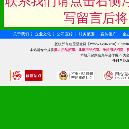
联系我们请点击右侧
单，税务发票，产品质量报
写留言后将
4、营销技术支持：因地制
专柜、社区、HS、名人营
关于我们
企业文化
公司宣传
服务范围
宣传推广
企
┆
┆
┆
┆
┆
版权所有
红星婴童网
【WWW.hxytw.com】Cop
5、返利奖励支持：累计进
本站是专业提供
婴儿用品招商
、
儿童用品招商
、
孕妇用品招商
、
本站只起到信息平台作用,不为
6、售后服务支持：营销全
任何单位
培训等企业售后服务。
7、退换货支持：诚信为本
场操作全程无忧。
十、代理条件