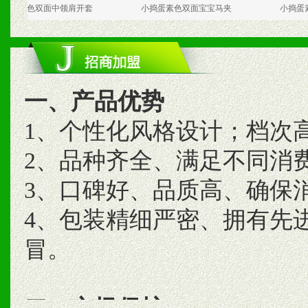
双面中领肩开套
小捣蛋素色双面宝宝马夹
小捣蛋素色双面
一、产品优势
1、个性化风格设计；档次
2、品种齐全、满足不同消
3、口碑好、品质高、确保
4、包装精细严密、拥有先
冒。