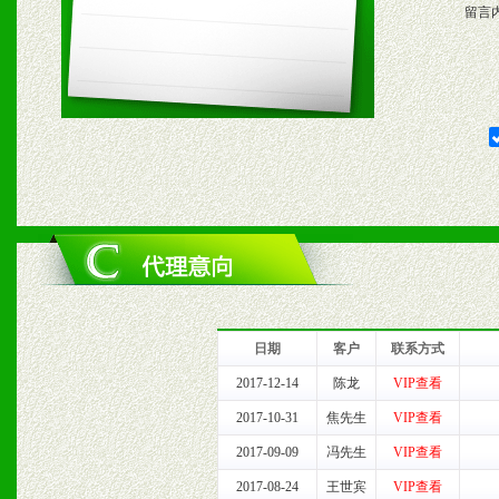
五、退换货制度
留言
1、给予前期市场操作一定
2、对于临期，滞销品给予
六、服务优势
1、完善的信息服务咨询中
我们将及时回复您的疑问。
2、售后服务：突发性产品
日期
客户
联系方式
以及时受理记录并合理妥善
2017-12-14
陈龙
VIP查看
2017-10-31
焦先生
VIP查看
3、我们时刻整理各区销售
2017-09-09
冯先生
VIP查看
时收编销售效果显着的案例
2017-08-24
王世宾
VIP查看