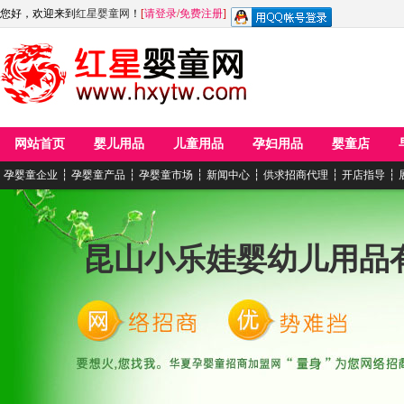
您好，欢迎来到
红星婴童网
！
[
请登录
/
免费注册
]
网站首页
婴儿用品
儿童用品
孕妇用品
婴童店
孕婴童企业
┆
孕婴童产品
┆
孕婴童市场
┆
新闻中心
┆
供求招商代理
┆
开店指导
┆
昆山小乐娃婴幼儿用品