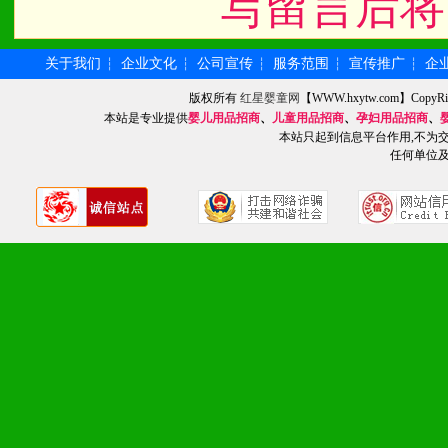
写留言后将
关于我们
企业文化
公司宣传
服务范围
宣传推广
企
┆
┆
┆
┆
┆
版权所有
红星婴童网
【WWW.hxytw.com】Cop
本站是专业提供
婴儿用品招商
、
儿童用品招商
、
孕妇用品招商
、
本站只起到信息平台作用,不为
任何单位