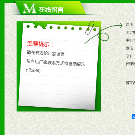
1、根据区域市场协助制定
2、根据具体情况公司给予
联 系
3、根据市场需要，派驻区
固定
保产品顺利销售。
手机
微信
4、根据市场情况公司给予
QQ：
代理
购支持。
留言
五、退换货制度
1、给予前期市场操作一定
2、对于临期，滞销品给予