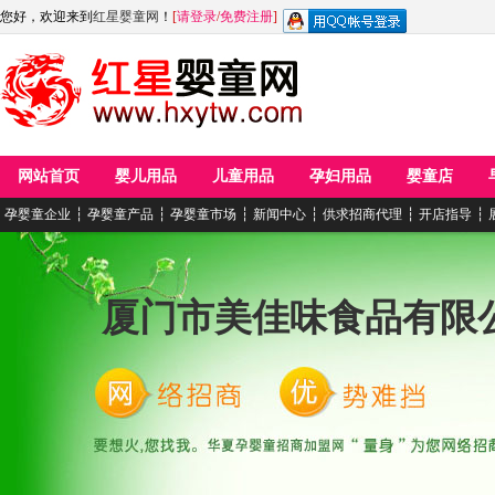
您好，欢迎来到
红星婴童网
！
[
请登录
/
免费注册
]
网站首页
婴儿用品
儿童用品
孕妇用品
婴童店
孕婴童企业
┆
孕婴童产品
┆
孕婴童市场
┆
新闻中心
┆
供求招商代理
┆
开店指导
┆
厦门市美佳味食品有限