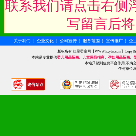
联系我们请点击右侧
九、加盟优势
写留言后将
1、广告企划支持：产品手
品全面配赠，免费提供软硬
关于我们
企业文化
公司宣传
服务范围
宣传推广
企
┆
┆
┆
┆
┆
册、专柜咨询手册等各种市
版权所有
红星婴童网
【WWW.hxytw.com】Cop
本站是专业提供
婴儿用品招商
、
儿童用品招商
、
孕妇用品招商
、
2、市场保护支持：供优质
本站只起到信息平台作用,不为
任何单位
统一底价供货、严格保证区
3、对代理商、经销商提供
单，税务发票，产品质量报
4、营销技术支持：因地制
专柜、社区、HS、名人营