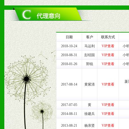
六、服务优势
1、完善的信息服务咨询中
我们将及时回复您的疑问。
日期
客户
联系方式
2、售后服务：突发性产品
2018-10-24
马运利
VIP查看
小
2018-08-31
彭绍国
VIP查看
小
以及时受理记录并合理妥善
2018-01-26
郭锐
VIP查看
小
3、我们时刻整理各区销售
厦
时收编销售效果显着的案例
2017-08-14
黄紫清
VIP查看
2017-07-05
黄
VIP查看
七、招商代理（全国各地）
2014-08-11
徐建兵
VIP查看
1、认同我们的经营理念。
2013-08-21
杨亲贤
VIP查看