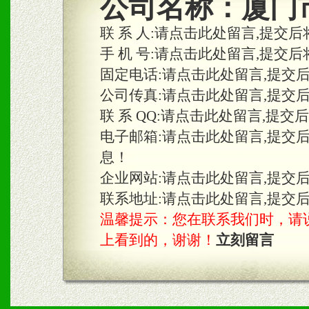
公司名称：
厦门
合作关系。
联 系 人:
请点击此处留言,提交后
手 机 号:
请点击此处留言,提交后
固定电话:
请点击此处留言,提交
三、物料及媒体
公司传真:
请点击此处留言,提交
1、免费提供体验及宣传彩
联 系 QQ:
请点击此处留言,提交
2、不定期在各大知名网站
电子邮箱:
请点击此处留言,提交
息！
知名度和影响力。
企业网站:
请点击此处留言,提交
3、根据地方实际情况提供
联系地址:
请点击此处留言,提交
温馨提示：您在联系我们时，请说是在
具。
上看到的，谢谢！
立刻留言
四、市场操作及支持