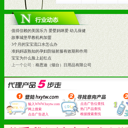
2、具备较好商业信誉和资
3、具备区域内良好的终端
4、具备一定业务团队能力
·
值得信赖的美国乐力 爱婴妈咪爱 幼儿保健
·
故事城堡早教机构加盟
道，医药渠道并为之提供配
·
3个月的宝宝流口水怎么办
·
准妈妈该熟知的孕妇防辐射服有效期和作用
5、具备较强的市场操作意
·
宝宝为什么脸上起红点
·上一个公司：
格恩迪（烟台）日用品有限公司
八、品牌产品
1、不断提升品牌的知名度
2、不断开创新产品不断满
点击广告位查找
输入WWW.hxytw.com
热门产品查找
网上搜索
化。
根据搜索查找
点击广告进入