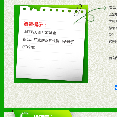
2、根据具体情况公司给予
联 系
3、根据市场需要，派驻区
固定
保产品顺利销售。
手机
微信
4、根据市场情况公司给予
QQ：
代理
购支持。
留言
五、退换货制度
1、给予前期市场操作一定
2、对于临期，滞销品给予
六、服务优势