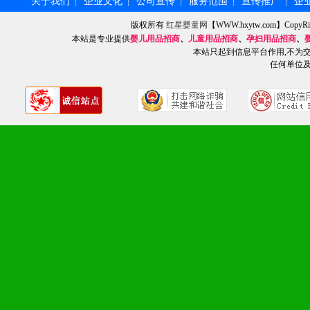
关于我们
企业文化
公司宣传
服务范围
宣传推广
企
┆
┆
┆
┆
┆
1、广告企划支持：产品手
版权所有
红星婴童网
【WWW.hxytw.com】Cop
本站是专业提供
婴儿用品招商
、
儿童用品招商
、
孕妇用品招商
、
品全面配赠，免费提供软硬
本站只起到信息平台作用,不为
任何单位
册、专柜咨询手册等各种市
2、市场保护支持：供优质
统一底价供货、严格保证区
3、对代理商、经销商提供
单，税务发票，产品质量报
4、营销技术支持：因地制
专柜、社区、HS、名人营
5、返利奖励支持：累计进