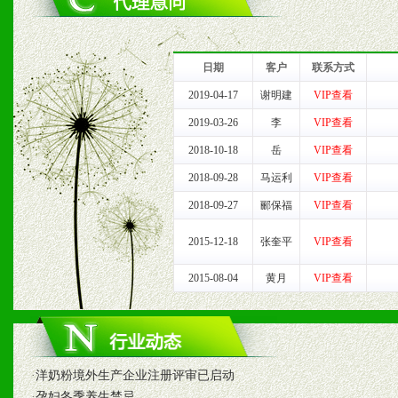
1、完善的信息服务咨询中
我们将及时回复您的疑问。
日期
客户
联系方式
2、售后服务：突发性产品
2019-04-17
谢明建
VIP查看
2019-03-26
李
VIP查看
以及时受理记录并合理妥善
2018-10-18
岳
VIP查看
3、我们时刻整理各区销售
2018-09-28
马运利
VIP查看
2018-09-27
郦保福
VIP查看
时收编销售效果显着的案例
2015-12-18
张奎平
VIP查看
2015-08-04
黄月
VIP查看
七、招商代理（全国各地）
1、认同我们的经营理念。
2、具备较好商业信誉和资
·
洋奶粉境外生产企业注册评审已启动
·
孕妇冬季养生禁忌