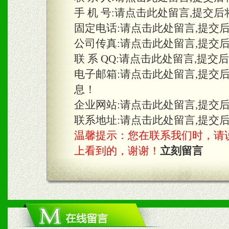
手 机 号:
请点击此处留言,提交后
固定电话:
请点击此处留言,提交
三、物料及媒体
公司传真:
请点击此处留言,提交
1、免费提供体验及宣传彩
联 系 QQ:
请点击此处留言,提交
2、不定期在各大知名网站
电子邮箱:
请点击此处留言,提交
息！
知名度和影响力。
企业网站:
请点击此处留言,提交
3、根据地方实际情况提供
联系地址:
请点击此处留言,提交
温馨提示：您在联系我们时，请说是在
具。
上看到的，谢谢！
立刻留言
四、市场操作及支持
1、根据区域市场协助制定