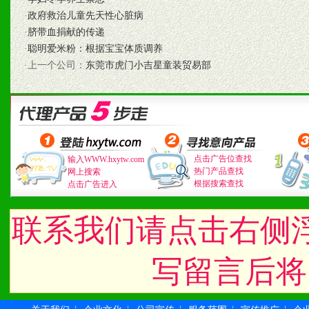
3、具备区域内良好的终端
·
政府救治儿童先天性心脏病
4、具备一定业务团队能力
·
脐带血捐献的传递
·
聪明爱米粉：根据宝宝体质调养
道，医药渠道并为之提供配
·上一个公司：
东莞市虎门小吉星童装贸易部
5、具备较强的市场操作意
八、品牌产品
点击广告位查找
输入WWW.hxytw.com
热门产品查找
网上搜索
1、不断提升品牌的知名度
根据搜索查找
点击广告进入
2、不断开创新产品不断满
联系我们请点击右侧
化。
写留言后将
九、加盟优势