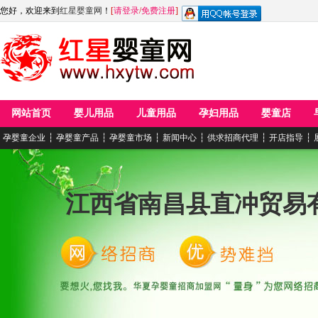
您好，欢迎来到
红星婴童网
！
[
请登录
/
免费注册
]
网站首页
婴儿用品
儿童用品
孕妇用品
婴童店
孕婴童企业
┆
孕婴童产品
┆
孕婴童市场
┆
新闻中心
┆
供求招商代理
┆
开店指导
┆
江西省南昌县直冲贸易