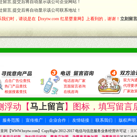
处留言,提交后将自动显示该公司企业网站！
处留言,提交后将自动显示该公司联系地址！
我们时，请说是在【hxytw.com 红星婴童网】上看到的，谢谢！
立刻留
双方沟
点击广告位查找
电话咨询厂家
代理要
热门产品查找
页面留言咨询
厂家政
根据搜索查找
在线咨询
侧浮动【
马上留言
】图标，填写留言
服务范围
宣传推广
企业合作
友情链接
联系我们
版权声明
┆
┆
┆
┆
┆
┆
婴童网
【WWW.hxytw.com】CopyRight 2012-2017 电信与信息服务业务经营许可证：
京IC