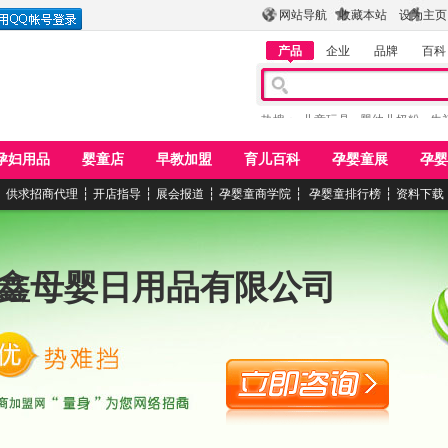
网站导航
收藏本站
设为主页
产品
企业
品牌
百科
热搜：
儿童玩具
婴幼儿奶粉
牛
孕妇用品
婴童店
早教加盟
育儿百科
孕婴童展
孕婴
┆
供求招商代理
┆
开店指导
┆
展会报道
┆
孕婴童商学院
┆
孕婴童排行榜
┆
资料下载
鑫母婴日用品有限公司