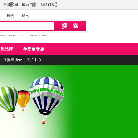
最新公司
最新产品
商情订阅
展会
资讯
初乳
早教加盟
儿童夏季童装
童品牌
孕婴童专题
┆
孕婴童协会
┆
图片中心