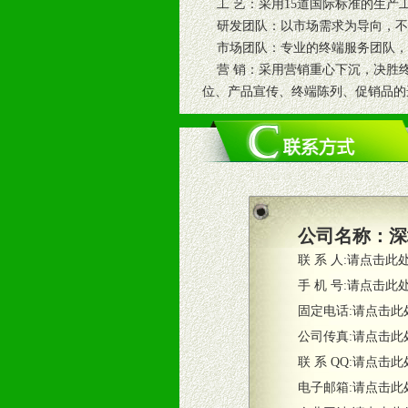
工 艺：采用15道国际标准的生产
研发团队：以市场需求为导向，不
市场团队：专业的终端服务团队，精
营 销：采用营销重心下沉，决胜终
位、产品宣传、终端陈列、促销品的
公司名称：
深
联 系 人:
请点击此
手 机 号:
请点击此
固定电话:
请点击此
公司传真:
请点击此
联 系 QQ:
请点击此
电子邮箱:
请点击此