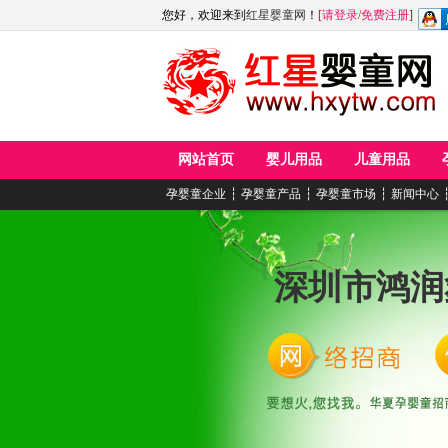
您好，欢迎来到
红星婴童网
！
[
请登录
/
免费注册
]
网站首页
婴儿用品
儿童用品
孕婴童企业
┆
孕婴童产品
┆
孕婴童市场
┆
新闻中心
深圳市鸿润