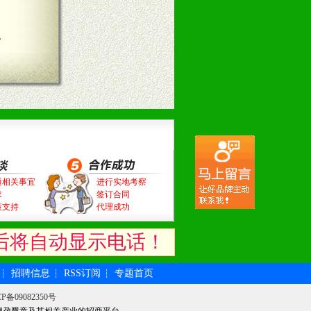
言
通相关事宜
进行实地考察
求
签订合同
策支持
代理成功
后将自动显示电话！
招聘信息
RSS订阅
专题首页
┆
┆
┆
P备09082350号