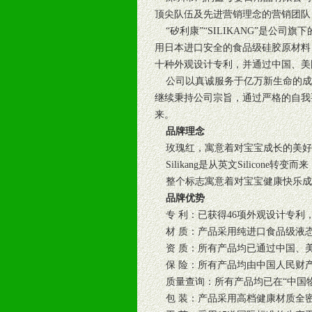
顶尖队伍及先进营销理念的营销团队
“矽利康”“SILIKANG”是公
用日本进口安全的食品级硅胶原材料
十种外观设计专利，并通过中国、美
公司以真诚服务于亿万新生命的成
继续秉持公司宗旨，通过严格的自我
来。
品牌理念
玫瑰红，寓意着对宝宝成长的美好希
Silikang是从英文Silico
整个标志寓意着对宝宝健康快乐成
品牌优势
专 利：已获得46项外观设计专利
材 质：产品采用纯进口食品级液态
资 质：所有产品均已通过中国、
保 险：所有产品均由中国人民财产保
质量查询：所有产品均已在“中国物品
包 装：产品采用高档健康材质全