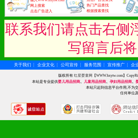
输入WWW.hxytw.com
热门产品查找
网上搜索
根据搜索查找
点击广告进入
联系我们请点击右侧
写留言后将
关于我们
企业文化
公司宣传
服务范围
宣传推广
企
┆
┆
┆
┆
┆
版权所有
红星婴童网
【WWW.hxytw.com】Cop
本站是专业提供
婴儿用品招商
、
儿童用品招商
、
孕妇用品招商
、
本站只起到信息平台作用,不为
任何单位