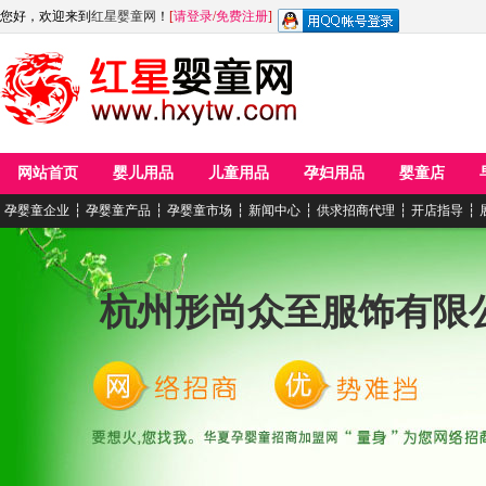
您好，欢迎来到
红星婴童网
！
[
请登录
/
免费注册
]
网站首页
婴儿用品
儿童用品
孕妇用品
婴童店
孕婴童企业
┆
孕婴童产品
┆
孕婴童市场
┆
新闻中心
┆
供求招商代理
┆
开店指导
┆
杭州形尚众至服饰有限